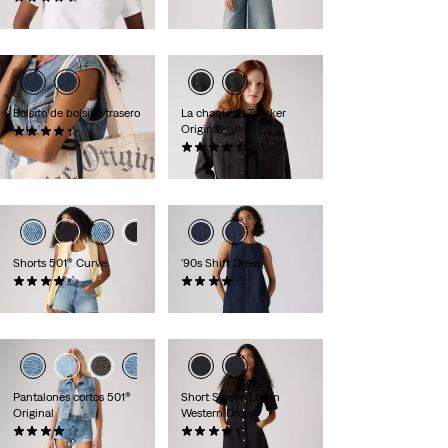
35,00 €
Bolsito de bolsillo trasero
La chaqueta Trucker
Original
(15)
9,50 €
(563)
130,00 €
Shorts 501® Curve
'90s Shift Dress
(96)
(9)
69,00 €
69,00 €
Pantalones cortos 501®
Short Sleeve Logan
Original
Western Dress
(739)
(12)