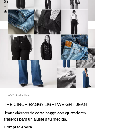
Shorts anchos de tiro
La chaqueta Trucker
alto
Original
(295)
(778)
69,00 €
130,00 €
Levi's® Bestseller
THE CINCH BAGGY LIGHTWEIGHT JEAN
Jeans clásicos de corte baggy, con ajustadores
traseros para un ajuste a tu medida.
Comprar Ahora