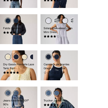
(490)
(10)
120,00 €
65,00 €
Falda Column
Solara Sleeveless Linen
Mini Dress
(18)
89,00 €
(4)
75,00 €
Dry Goods Pointelle Lace
Camiseta de tirantes
Tank Top
Graphic Essential
(1)
(0)
35,00 €
29,00 €
Jeans tobilleros 501®
Trucker Jacket 90s
90's
(417)