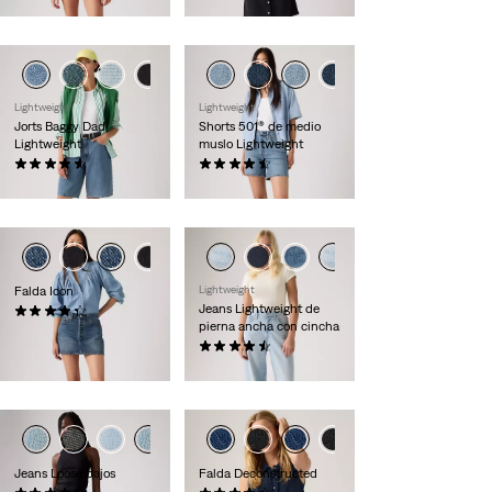
65,00 €
79,00 €
Lightweight
Lightweight
Jorts Baggy Dad
Shorts 501® de medio
Lightweight
muslo Lightweight
(275)
(100)
75,00 €
69,00 €
Falda Icon
Lightweight
Jeans Lightweight de
(59)
pierna ancha con cincha
65,00 €
(179)
120,00 €
Jeans Loose bajos
Falda Deconstructed