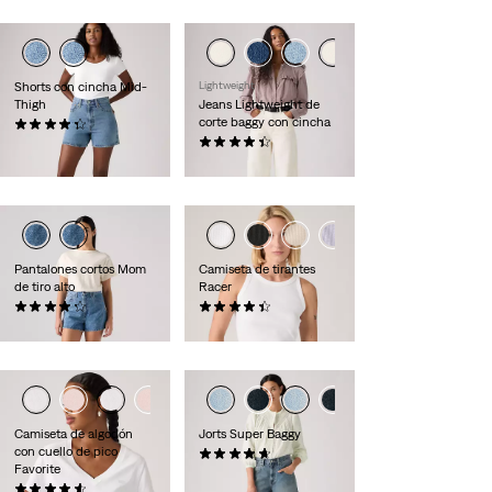
Shorts con cincha Mid-
Lightweight
Thigh
Jeans Lightweight de
corte baggy con cincha
(217)
55,00 €
(1971)
89,00 €
Pantalones cortos Mom
Camiseta de tirantes
de tiro alto
Racer
(353)
(91)
49,00 €
27,00 €
Camiseta de algodón
Jorts Super Baggy
con cuello de pico
(125)
Favorite
79,00 €
(25)