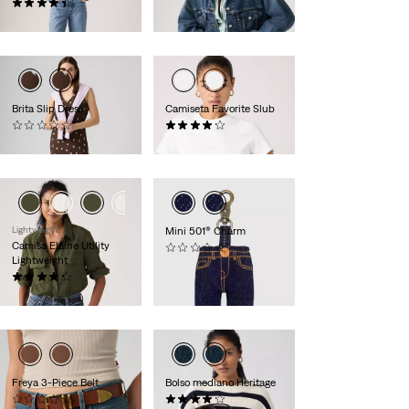
(334)
140,00 €
120,00 €
Brita Slip Dress
Camiseta Favorite Slub
(0)
(59)
69,00 €
35,00 €
Lightweight
Mini 501® Charm
Camisa Elaine Utility
(0)
Lightweight
17,00 €
(30)
75,00 €
Freya 3-Piece Belt
Bolso mediano Heritage
(0)
(10)