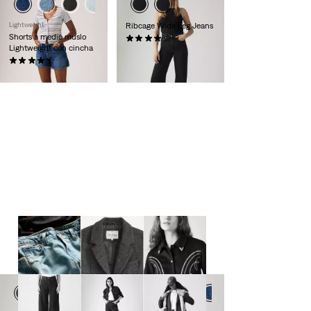
Lightweight
Ribcage Wide Leg Jeans
Shorts a medio muslo
(1122)
Lightweight con cincha
130,00 €
(388)
55,00 €
LEVI'S® MOST-WANTED
Desde iconos del denim hasta
chaquetas atemporales, estas prendas
trascienden las tendencias.