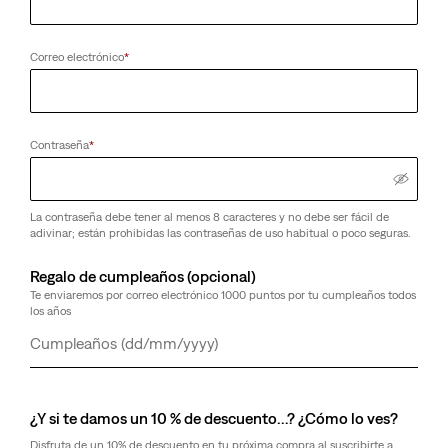
Correo electrónico
*
Contraseña
*
La contraseña debe tener al menos 8 caracteres y no debe ser fácil de
adivinar; están prohibidas las contraseñas de uso habitual o poco seguras.
Regalo de cumpleaños (opcional)
Te enviaremos por correo electrónico 1000 puntos por tu cumpleaños todos
los años
Día
Mes
Año
¿Y si te damos un 10 % de descuento…? ¿Cómo lo ves?
Disfruta de un 10% de descuento en tu próxima compra al suscribirte a