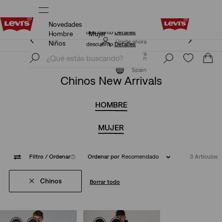
Novedades
Envío gratis para nuestros miembros Levi’s® Red Tab™.
Detalles
Hombre
Mujer
Envío gratis para nuestros miembros Levi’s® Red Tab™.
Únete ahora
Niños
Detalles
Únete ahora
Spain
Ropa
New Arrivals
Spain
Chinos New Arrivals
HOMBRE
MUJER
Filtro
/ Ordenar
(1)
Ordenar por
Recomendado
3 Artículos
Chinos
Borrar todo