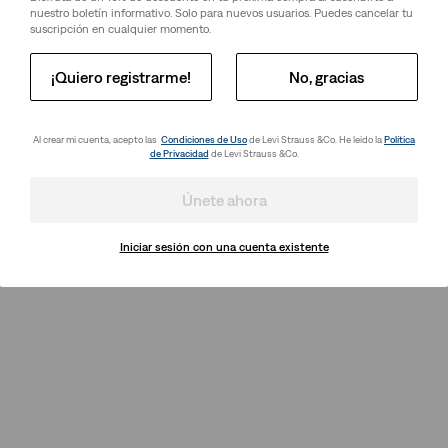
nuestro boletín informativo. Solo para nuevos usuarios. Puedes cancelar tu
suscripción en cualquier momento.
¡Quiero registrarme!
No, gracias
Al crear mi cuenta, acepto las
Condiciones de Uso
de Levi Strauss &Co. He leido la
Política
de Privacidad
de Levi Strauss &Co.
Únete ahora
Iniciar sesión con una cuenta existente