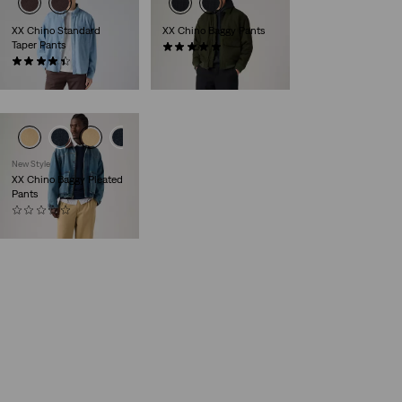
XX Chino Standard
XX Chino Baggy Pants
Taper Pants
(6)
(553)
110,00 €
89,00 €
New Style
XX Chino Baggy Pleated
Pants
(0)
110,00 €