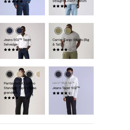
Straight Linen+ Denim
(28)
220,00 €
(76)
120,00 €
Jeans 502™ Taper
Carrier Cargo Shorts (Big
Selvedge
& Tall)
(107)
(14)
160,00 €
59,00 €
Pantalones XX Chino
Levi’s® Blue Tab™
Standard Taper (tallas
Jeans Taper 502™
grandes)
(20)
(70)
250,00 €
89,00 €
Exclusivo para
miembros