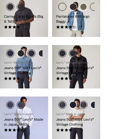
Carrier Cargo Shorts (Big
Pantalones XX Cargo
& Tall)
Baggy
(16)
(89)
59,00 €
89,00 €
Levi's® Made in Japan
Levi's® Vintage Clothing
Jeans 501® 1947 Levi's®
Jeans 501® 1954 Levi's®
Vintage Clothing
Vintage Clothing
(81)
(53)
320,00 €
320,00 €
Levi's® Made in Japan
Levi's® Made in Japan
Jeans 501® Levi's® Made
Jeans 501® 1955 Levi's®
in Japan 1980's
Vintage Clothing
(62)
(112)
250,00 €
320,00 €