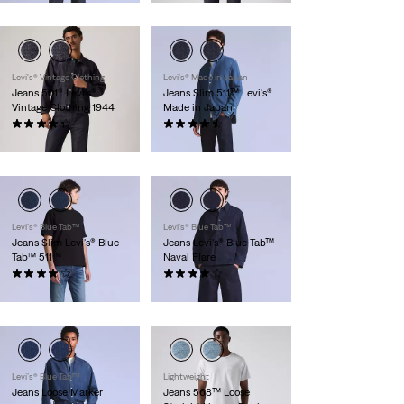
Levi's® Vintage Clothing
Levi's® Made in Japan
Jeans 501® Levi's®
Jeans Slim 511™ Levi's®
Vintage Clothing 1944
Made in Japan
(16)
(68)
280,00 €
250,00 €
Levi’s® Blue Tab™
Levi’s® Blue Tab™
Jeans Slim Levi's® Blue
Jeans Levi's® Blue Tab™
Tab™ 511™
Naval Flare
(8)
(9)
280,00 €
175,00 €
Levi’s® Blue Tab™
Lightweight
Jeans Loose Marker
Jeans 568™ Loose