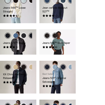
Jeans 568™ Loose
Jean ceñido Bootcut
Straight
527™
(403)
(982)
120,00 €
110,00 €
Jeans 578™ Baggy
Jeans 515™ Slim Taper
(254)
(221)
110,00 €
79,00 €
XX Chino Authentic
Best Seller
Relaxed
Jeans 501® Original
Selvedge
(265)
89,00 €
(534)
160,00 €