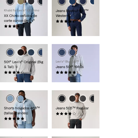
Khalid for Levi’s® XX Chino
Jeans Bootcut 537™
XX Chino ceñidos de
Western
corte cónico Levi's®
(190)
(483)
110,00 €
89,00 €
501® Levi's® Original (Big
Levi’s® Blue Tab™
& Tall)
Jeans 501® 1980s
(344)
(23)
110,00 €
280,00 €
Shorts holgados 469™
Jeans 505™ Regular
(tallas grandes)
(700)
(17)
89,00 €
65,00 €