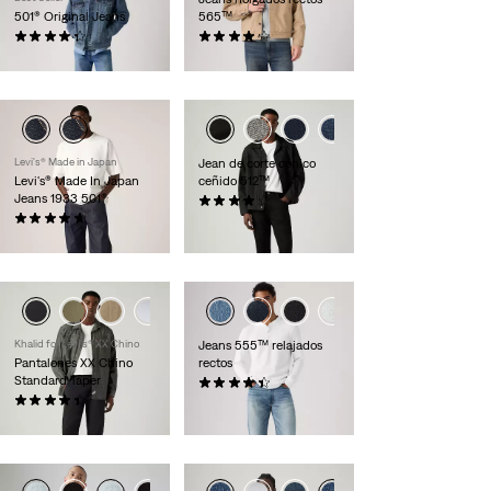
501® Original Jeans
565™
(455)
(646)
120,00 €
69,00 €
Levi's® Made in Japan
Jean de corte cónico
Levi's® Made In Japan
ceñido 512™
Jeans 1933 501®
(1095)
(31)
110,00 €
280,00 €
Khalid for Levi’s® XX Chino
Jeans 555™ relajados
Pantalones XX Chino
rectos
Standard Taper
(379)
(566)
110,00 €
89,00 €