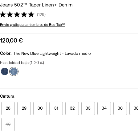
Jeans 502™ Taper Linen+ Denim
(129)
Envío gratis
para miembros de Red Tab™
Sale
120,00 €
price
is
Color:
The New Blue Lightweight - Lavado medio
Elasticidad baja (1-20 %)
Cintura
28
29
30
31
32
33
34
36
3
40