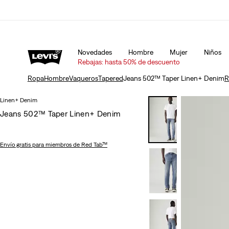
 y devoluciones
Detalles
Unidays: Los estudiantes obtienen un 20% de des
Novedades
Hombre
Mujer
Niños
Rebajas: hasta 50% de descuento
Ropa
Hombre
Vaqueros
Tapered
Jeans 502™ Taper Linen+ Denim
R
Linen+ Denim
Jeans 502™ Taper Linen+ Denim
Envío gratis
para miembros de Red Tab™