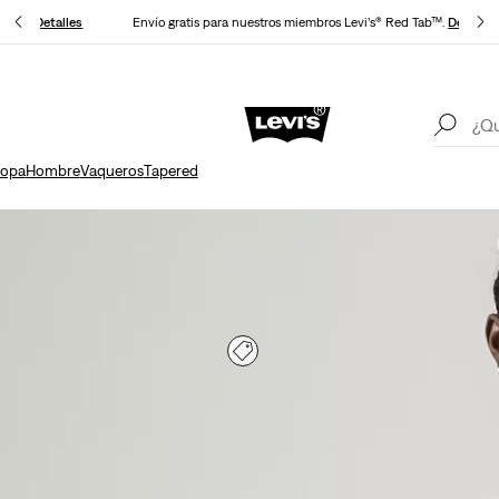
cuento
Detalles
Envío gratis para nuestros miembros Levi’s® Red Tab™.
Detalles
Política Actualizada de envíos y devoluciones
Detalles
Un
opa
Hombre
Vaqueros
Tapered