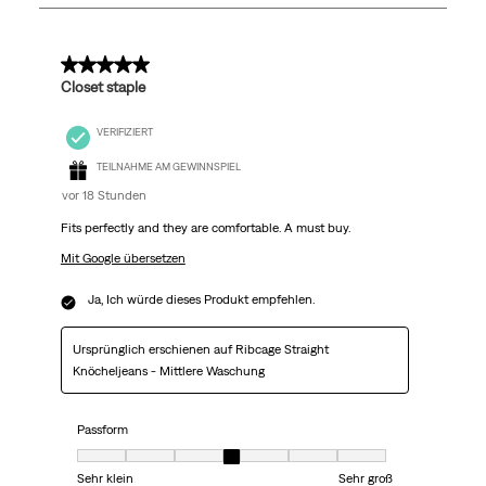
1370
Bewertungen.
5 von 5 Sternen.
Closet staple
VERIFIZIERT
TEILNAHME AM GEWINNSPIEL
vor 18 Stunden
Fits perfectly and they are comfortable. A must buy.
Mit Google übersetzen
Ja, Ich würde dieses Produkt empfehlen.
Ursprünglich erschienen auf Ribcage Straight
Knöcheljeans - Mittlere Waschung
Passform
Passform, 4 von 7, wobei 1 gleich Sehr klein ist und 7 gleich Sehr groß
Sehr klein
Sehr groß