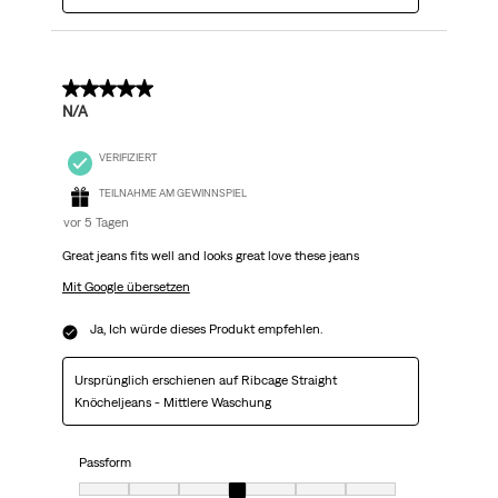
5 von 5 Sternen.
N/A
VERIFIZIERT
TEILNAHME AM GEWINNSPIEL
vor 5 Tagen
Great jeans fits well and looks great love these jeans
Mit Google übersetzen
Ja, Ich würde dieses Produkt empfehlen.
Ursprünglich erschienen auf Ribcage Straight
Knöcheljeans - Mittlere Waschung
Passform
Passform, 4 von 7, wobei 1 gleich Sehr klein ist und 7 gleich Sehr groß