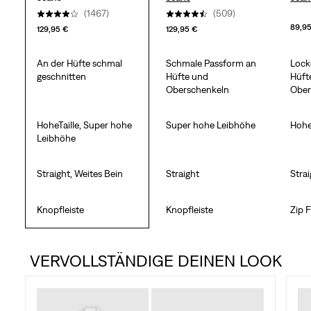
(1467)
(509)
89,9
129,95 €
129,95 €
An der Hüfte schmal
Schmale Passform an
Lock
geschnitten
Hüfte und
Hüft
Oberschenkeln
Ober
HoheTaille, Super hohe
Super hohe Leibhöhe
Hohe
Leibhöhe
Straight, Weites Bein
Straight
Stra
Knopfleiste
Knopfleiste
Zip F
VERVOLLSTÄNDIGE DEINEN LOOK