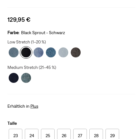
Sale
129,95 €
price
is
Farbe:
Black Sprout - Schwarz
Low Stretch (1–20 %)
Medium Stretch (21–45 %)
Erhältlich in
Plus
Taille
23
24
25
26
27
28
29