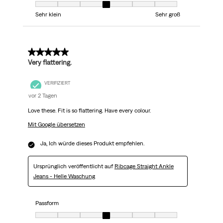
Passform, 4 von 7, wobei 1 gleich Sehr klein ist und 7 gleich Sehr groß
Sehr klein
Sehr groß
5 von 5 Sternen.
Very flattering.
VERIFIZIERT
vor 2 Tagen
Love these. Fit is so flattering. Have every colour.
Mit Google übersetzen
Ja, Ich würde dieses Produkt empfehlen.
Ursprünglich veröffentlicht auf
Ribcage Straight Ankle
Jeans - Helle Waschung
Passform
Passform, 4 von 7, wobei 1 gleich Sehr klein ist und 7 gleich Sehr groß