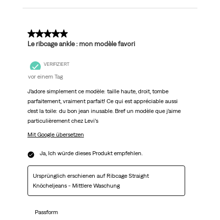
5 von 5 Sternen.
Le ribcage ankle : mon modèle favori
VERIFIZIERT
vor einem Tag
J’adore simplement ce modèle: taille haute, droit, tombe
parfaitement, vraiment parfait! Ce qui est appréciable aussi
c’est la toile: du bon jean inusable. Bref un modèle que j’aime
particulièrement chez Levi’s
Mit Google übersetzen
Ja, Ich würde dieses Produkt empfehlen.
Ursprünglich erschienen auf Ribcage Straight
Knöcheljeans - Mittlere Waschung
Passform