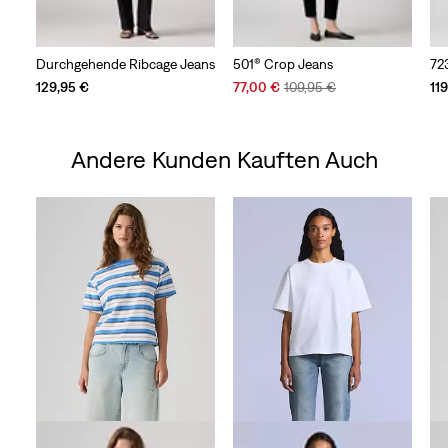
Durchgehende Ribcage Jeans
501® Crop Jeans
72
Sale
Original
129,95 €
77,00 €
109,95 €
11
Price
Price
is
was
Andere Kunden Kauften Auch
Skip Carousel