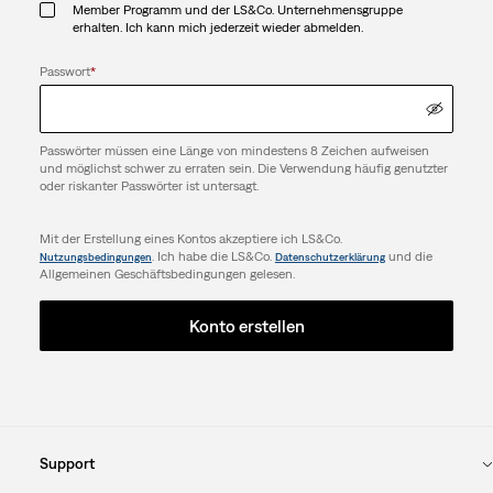
Member Programm und der LS&Co. Unternehmensgruppe
erhalten. Ich kann mich jederzeit wieder abmelden.
Passwort
*
Passwörter müssen eine Länge von mindestens 8 Zeichen aufweisen
und möglichst schwer zu erraten sein. Die Verwendung häufig genutzter
oder riskanter Passwörter ist untersagt.
Mit der Erstellung eines Kontos akzeptiere ich LS&Co.
. Ich habe die LS&Co.
und die
Nutzungsbedingungen
Datenschutzerklärung
Allgemeinen Geschäftsbedingungen gelesen.
Konto erstellen
Support