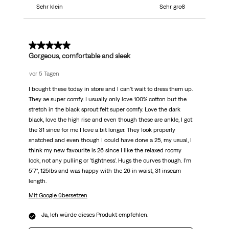
Sehr klein
Sehr groß
5 von 5 Sternen.
Gorgeous, comfortable and sleek
vor 5 Tagen
I bought these today in store and I can't wait to dress them up.
They ae super comfy. I usually only love 100% cotton but the
stretch in the black sprout felt super comfy. Love the dark
black, love the high rise and even though these are ankle, I got
the 31 since for me I love a bit longer. They look properly
snatched and even though I could have done a 25, my usual, I
think my new favourite is 26 since I like the relaxed roomy
look, not any pulling or 'tightness'. Hugs the curves though. I'm
5'7", 125lbs and was happy with the 26 in waist, 31 inseam
length.
Mit Google übersetzen
Ja, Ich würde dieses Produkt empfehlen.