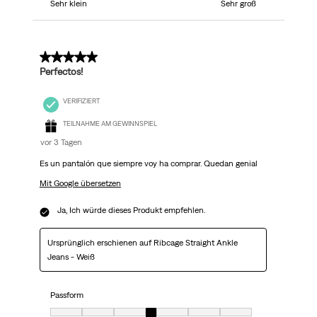
Sehr klein
Sehr groß
5 von 5 Sternen.
Perfectos!
VERIFIZIERT
TEILNAHME AM GEWINNSPIEL
vor 3 Tagen
Es un pantalón que siempre voy ha comprar. Quedan genial
Mit Google übersetzen
Ja, Ich würde dieses Produkt empfehlen.
Ursprünglich erschienen auf Ribcage Straight Ankle
Jeans - Weiß
Passform
Passform, 4 von 7, wobei 1 gleich Sehr klein ist und 7 gleich Sehr groß