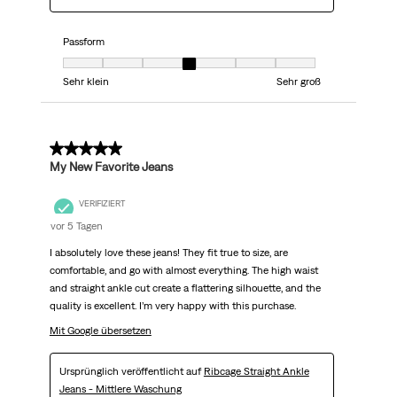
Passform
Passform, 4 von 7, wobei 1 gleich Sehr klein ist und 7 gleich Sehr groß
Sehr klein
Sehr groß
5 von 5 Sternen.
My New Favorite Jeans
VERIFIZIERT
vor 5 Tagen
I absolutely love these jeans! They fit true to size, are
comfortable, and go with almost everything. The high waist
and straight ankle cut create a flattering silhouette, and the
quality is excellent. I’m very happy with this purchase.
Mit Google übersetzen
Ursprünglich veröffentlicht auf
Ribcage Straight Ankle
Jeans - Mittlere Waschung