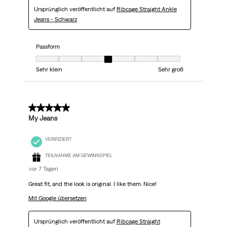
Ursprünglich veröffentlicht auf
Ribcage Straight Ankle
Jeans - Schwarz
Passform
Passform, 4 von 7, wobei 1 gleich Sehr klein ist und 7 gleich Sehr groß
Sehr klein
Sehr groß
5 von 5 Sternen.
My Jeans
VERIFIZIERT
TEILNAHME AM GEWINNSPIEL
vor 7 Tagen
Great fit, and the look is original. I like them. Nice!
Mit Google übersetzen
Ursprünglich veröffentlicht auf
Ribcage Straight