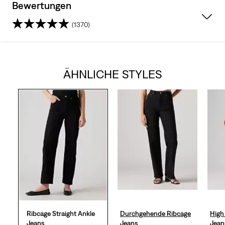
Bewertungen
(1370)
4.2
von
ÄHNLICHE STYLES
5
Sternen.
1370
Bewertungen
Ribcage Straight Ankle
Durchgehende Ribcage
High
Jeans
Jeans
Jean