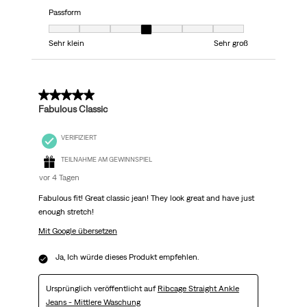
Passform
Passform, 4 von 7, wobei 1 gleich Sehr klein ist und 7 gleich Sehr groß
Sehr klein
Sehr groß
5 von 5 Sternen.
Fabulous Classic
VERIFIZIERT
TEILNAHME AM GEWINNSPIEL
vor 4 Tagen
Fabulous fit! Great classic jean! They look great and have just
enough stretch!
Mit Google übersetzen
Ja, Ich würde dieses Produkt empfehlen.
Ursprünglich veröffentlicht auf
Ribcage Straight Ankle
Jeans - Mittlere Waschung