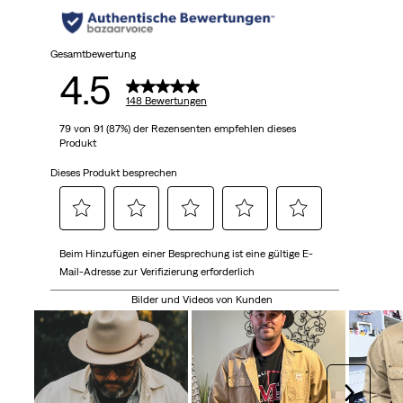
Gesamtbewertung
4.5
148 Bewertungen
79 von 91 (87%) der Rezensenten empfehlen dieses
Produkt
Dieses Produkt besprechen
Wählen
Wählen
Wählen
Wählen
Wählen
Beim Hinzufügen einer Besprechung ist eine gültige E-
Sie
Sie
Sie
Sie
Sie
Mail-Adresse zur Verifizierung erforderlich
diese
diese
diese
diese
diese
Option,
Option,
Option,
Option,
Option,
Bilder und Videos von Kunden
um
um
um
um
um
den
den
den
den
den
Artikel
Artikel
Artikel
Artikel
Artikel
mit
mit
mit
mit
mit
Weiter
1
2
3
4
5