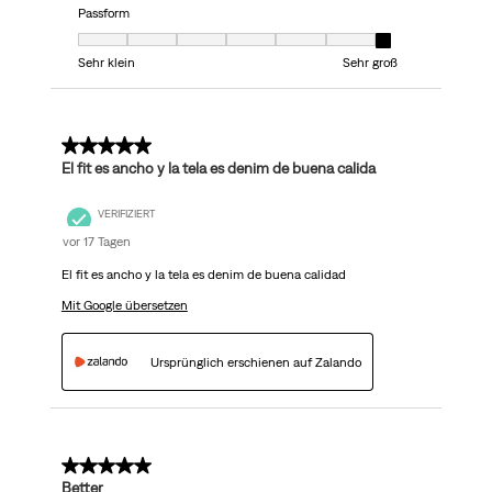
Passform
Passform, 7 von 7, wobei 1 gleich Sehr klein ist und 7 gleich Sehr groß
Sehr klein
Sehr groß
5 von 5 Sternen.
El fit es ancho y la tela es denim de buena calida
VERIFIZIERT
vor 17 Tagen
El fit es ancho y la tela es denim de buena calidad
Mit Google übersetzen
Ursprünglich erschienen auf Zalando
5 von 5 Sternen.
Better