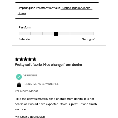
Ursprünglich veröffentlicht auf
Sunrise Trucker Jacke -
Braun
Passform
Passform, 4 von 7, wobei 1 gleich Sehr klein ist und 7 gleich Sehr groß
Sehr klein
Sehr groß
5 von 5 Sternen.
Pretty soft fabric. Nice change from denim
VERIFIZIERT
TEILNAHME AM GEWINNSPIEL
vor einem Monat
I like the canvas material for a change from denim. It is not
coarse as I would have expected. Color is great. Fit and finish
are nice
Mit Google übersetzen