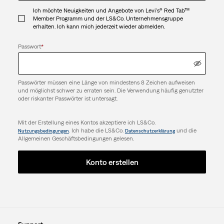
Ich möchte Neuigkeiten und Angebote von Levi's® Red Tab™
Member Programm und der LS&Co. Unternehmensgruppe
erhalten. Ich kann mich jederzeit wieder abmelden.
Passwort
*
Passwörter müssen eine Länge von mindestens 8 Zeichen aufweisen
und möglichst schwer zu erraten sein. Die Verwendung häufig genutzter
oder riskanter Passwörter ist untersagt.
Mit der Erstellung eines Kontos akzeptiere ich LS&Co.
. Ich habe die LS&Co.
und die
Nutzungsbedingungen
Datenschutzerklärung
Allgemeinen Geschäftsbedingungen gelesen.
Konto erstellen