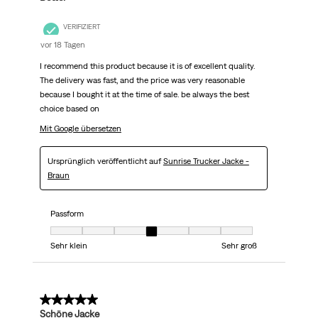
VERIFIZIERT
vor 18 Tagen
I recommend this product because it is of excellent quality.
The delivery was fast, and the price was very reasonable
because I bought it at the time of sale. be always the best
choice based on
Mit Google übersetzen
Ursprünglich veröffentlicht auf
Sunrise Trucker Jacke -
Braun
Passform
Passform, 4 von 7, wobei 1 gleich Sehr klein ist und 7 gleich Sehr groß
Sehr klein
Sehr groß
5 von 5 Sternen.
Schöne Jacke