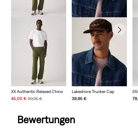
XX Authentic Relaxed Chino
Lakeshore Trucker Cap
55
Sale
Original
45,00 €
89,95 €
39,95 €
79
Price
Price
is
was
Bewertungen