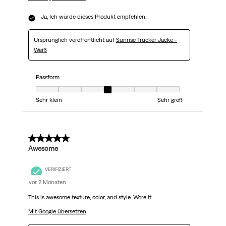
Ja, Ich würde dieses Produkt empfehlen.
Ursprünglich veröffentlicht auf
Sunrise Trucker Jacke -
Weiß
Passform
Passform, 4 von 7, wobei 1 gleich Sehr klein ist und 7 gleich Sehr groß
Sehr klein
Sehr groß
5 von 5 Sternen.
Awesome
VERIFIZIERT
vor 2 Monaten
This is awesome texture, color, and style. Wore it
Mit Google übersetzen