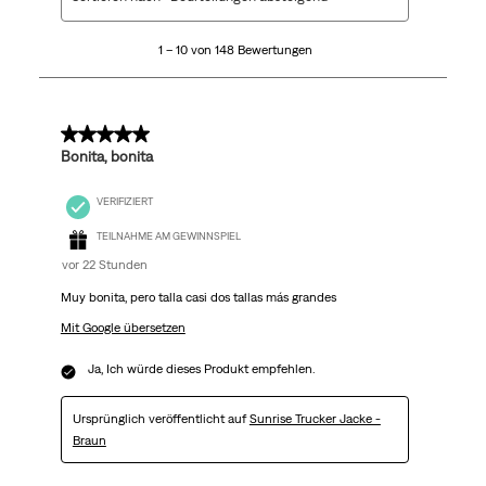
bis
10
1 – 10 von 148 Bewertungen
von
148
Bewertungen.
5 von 5 Sternen.
Bonita, bonita
VERIFIZIERT
TEILNAHME AM GEWINNSPIEL
vor 22 Stunden
Muy bonita, pero talla casi dos tallas más grandes
Mit Google übersetzen
Ja, Ich würde dieses Produkt empfehlen.
Ursprünglich veröffentlicht auf
Sunrise Trucker Jacke -
Braun