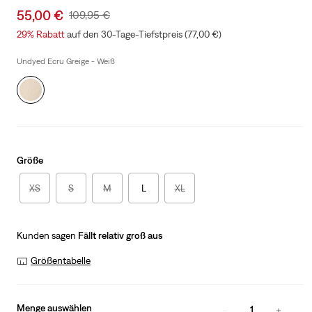
Sale
55,00 €
Original
109,95 €
price
Price
29%
Rabatt
auf den 30-Tage-Tiefstpreis (77,00 €)
is
Was
Undyed Ecru Greige - Weiß
Größe
XS
S
M
L
XL
Kunden sagen
Fällt relativ groß aus
Größentabelle
Menge auswählen
1