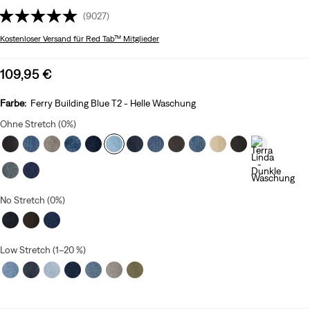
(9027)
Kostenloser Versand
für Red Tab™ Mitglieder
Sale
109,95 €
price
is
Farbe:
Ferry Building Blue T2 - Helle Waschung
Ohne Stretch (0%)
No Stretch (0%)
Low Stretch (1–20 %)