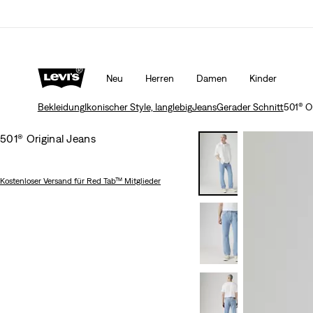
Klarna: JETZT KAUFEN & SPÄTER BEZAHLEN!
Mehr Erfa
Neu
Herren
Damen
Kinder
Bekleidung
Ikonischer Style, langlebig
Jeans
Gerader Schnitt
501® O
501® Original Jeans
Kostenloser Versand
für Red Tab™ Mitglieder