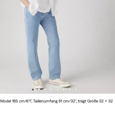
Model 185 cm/6'1", Taillenumfang 81 cm/32", trägt Größe 32 x 32