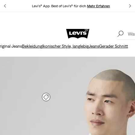
hren
Levi’s® App. Best of Levi’s® für dich
Mehr Erfahren
A
Klarna: JETZT KAUFEN & SPÄTER BEZAHLEN!
Mehr Erfahren
riginal Jeans
Bekleidung
Ikonischer Style, langlebig
Jeans
Gerader Schnitt