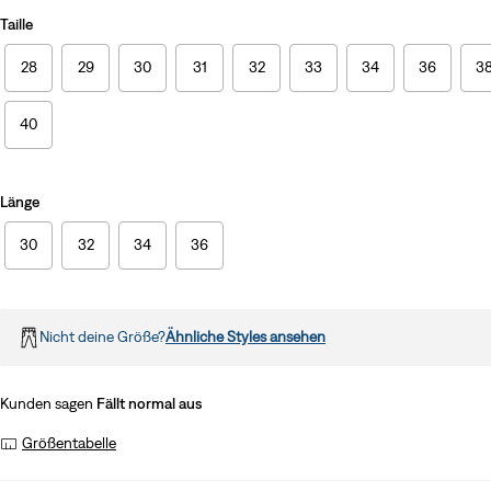
Taille
28
29
30
31
32
33
34
36
3
40
Länge
30
32
34
36
Nicht deine Größe?
Ähnliche Styles ansehen
Kunden sagen
Fällt normal aus
Größentabelle