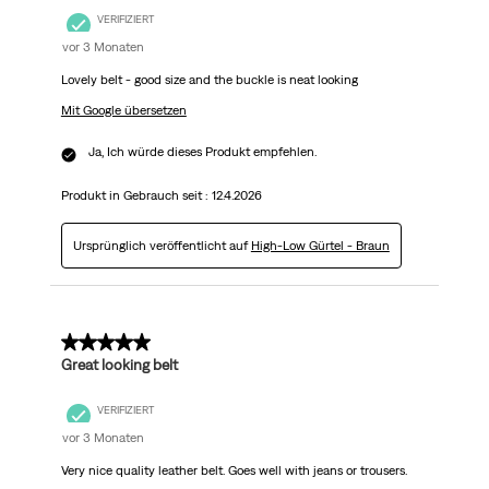
VERIFIZIERT
vor 3 Monaten
Lovely belt - good size and the buckle is neat looking
Mit Google übersetzen
Ja, Ich würde dieses Produkt empfehlen.
Produkt in Gebrauch seit :
12.4.2026
Ursprünglich veröffentlicht auf
High-Low Gürtel - Braun
5 von 5 Sternen.
Great looking belt
VERIFIZIERT
vor 3 Monaten
Very nice quality leather belt. Goes well with jeans or trousers.