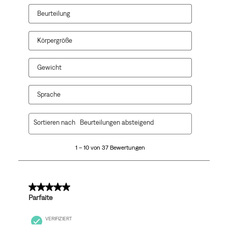
geöffnet.
geöffnet.
geöffnet.
geöffnet.
geöffnet.
Beurteilung
Körpergröße
Gewicht
Sprache
1
Sortieren nach
Beurteilungen absteigend
bis
10
1 – 10 von 37 Bewertungen
von
37
Bewertungen.
5 von 5 Sternen.
Parfaite
VERIFIZIERT