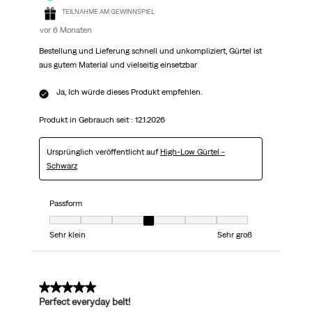
TEILNAHME AM GEWINNSPIEL
vor 6 Monaten
Bestellung und Lieferung schnell und unkompliziert, Gürtel ist
aus gutem Material und vielseitig einsetzbar
Ja, Ich würde dieses Produkt empfehlen.
Produkt in Gebrauch seit :
12.1.2026
Ursprünglich veröffentlicht auf
High-Low Gürtel -
Schwarz
Passform
Passform, 4 von 7, wobei 1 gleich Sehr klein ist und 7 gleich Sehr groß
Sehr klein
Sehr groß
5 von 5 Sternen.
Perfect everyday belt!