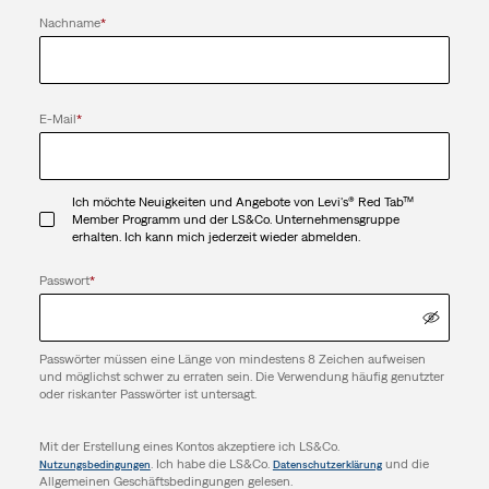
Nachname
*
E-Mail
*
Ich möchte Neuigkeiten und Angebote von Levi's® Red Tab™
Member Programm und der LS&Co. Unternehmensgruppe
erhalten. Ich kann mich jederzeit wieder abmelden.
Passwort
*
Passwörter müssen eine Länge von mindestens 8 Zeichen aufweisen
und möglichst schwer zu erraten sein. Die Verwendung häufig genutzter
oder riskanter Passwörter ist untersagt.
Mit der Erstellung eines Kontos akzeptiere ich LS&Co.
. Ich habe die LS&Co.
und die
Nutzungsbedingungen
Datenschutzerklärung
Allgemeinen Geschäftsbedingungen gelesen.