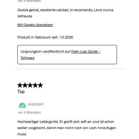
vor 4 Monaten
Queda genial, excelente calidad, lo recomiendo, Levis nunca
defrauda
Mit Google übersetzen
Produkt in Gebrauch seit :
1.3.2026
Ursprünglich veröffentlicht auf
High-Low Gürtel -
Schwarz
5 von 5 Sternen.
Top
VERIFIZIERT
vor 4 Monaten
Hochwertiger Ledergürtel. Er greift sich soft an und ist schon
weiter vorgelocht, damit man nicht noch ein Loch hinzufügen
muss.