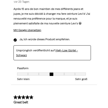
vor 23 Tagen
Après 15 ans de bon maintien de mes différents jeans et
jupes, je me suis décidé à changer ma 1ere ceinture Levi's! J'ai
renouvellé ma préférence pour la marque, et je suis
pleinement satisfaite de ma nouvelle ceinture Levi's 😁
Mit Google übersetzen
Ja, Ich würde dieses Produkt empfehlen.
Ursprünglich veröffentlicht auf
High-Low Gürtel -
Schwarz
Passform
Passform, 4 von 7, wobei 1 gleich Sehr klein ist und 7 gleich Sehr groß
Sehr klein
Sehr groß
5 von 5 Sternen.
Great belt