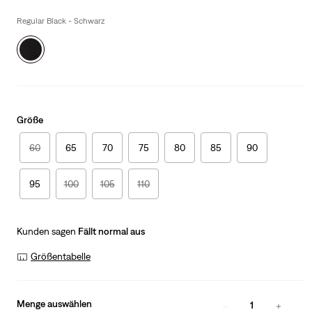
is
Was
Regular Black - Schwarz
Größe
60
65
70
75
80
85
90
95
100
105
110
Kunden sagen
Fällt normal aus
Größentabelle
Menge auswählen
1