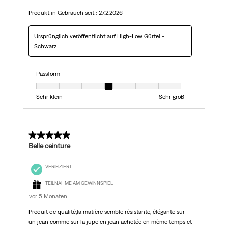
Produkt in Gebrauch seit :
27.2.2026
Ursprünglich veröffentlicht auf
High-Low Gürtel -
Schwarz
Passform
Passform, 4 von 7, wobei 1 gleich Sehr klein ist und 7 gleich Sehr groß
Sehr klein
Sehr groß
5 von 5 Sternen.
Belle ceinture
VERIFIZIERT
TEILNAHME AM GEWINNSPIEL
vor 5 Monaten
Produit de qualité,la matière semble résistante, élégante sur
un jean comme sur la jupe en jean achetée en même temps et