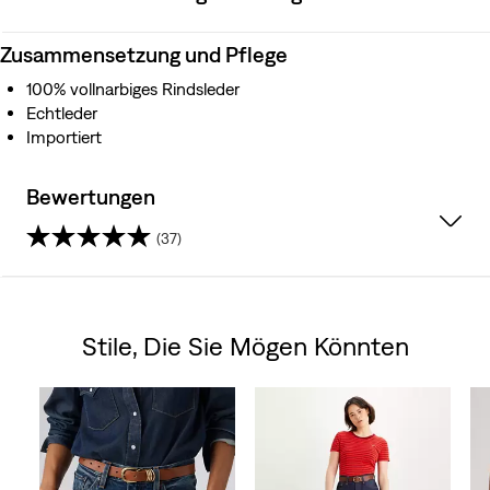
Zusammensetzung und Pflege
100% vollnarbiges Rindsleder
Echtleder
Importiert
Bewertungen
(37)
4.8
von
Stile, Die Sie Mögen Könnten
5
Skip Carousel
Sternen.
37
Bewertungen