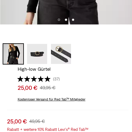
High-low Gürtel
(37)
Sale
25,00 €
Original
49,95 €
price
Price
is
Kostenloser Versand
für Red Tab™ Mitglieder
Was
Sale
25,00 €
Original
49,95 €
price
Price
Rabatt + weitere 10% Rabatt Levi's® Red Tab™