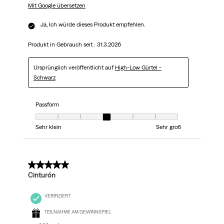
Mit Google übersetzen
Ja, Ich würde dieses Produkt empfehlen.
Produkt in Gebrauch seit :
31.3.2026
Ursprünglich veröffentlicht auf
High-Low Gürtel -
Schwarz
Passform
Passform, 4 von 7, wobei 1 gleich Sehr klein ist und 7 gleich Sehr groß
Sehr klein
Sehr groß
5 von 5 Sternen.
Cinturón
VERIFIZIERT
TEILNAHME AM GEWINNSPIEL