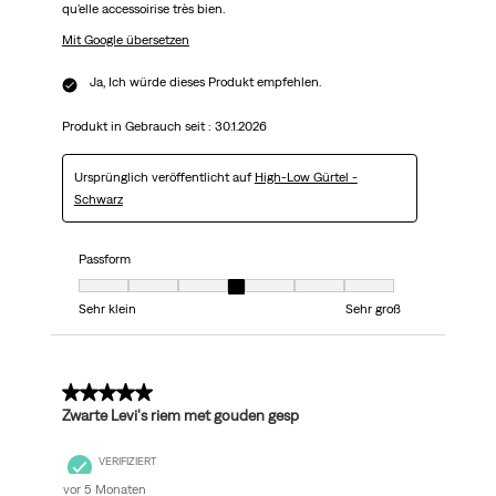
qu'elle accessoirise très bien.
Mit Google übersetzen
Ja, Ich würde dieses Produkt empfehlen.
Produkt in Gebrauch seit :
30.1.2026
Ursprünglich veröffentlicht auf
High-Low Gürtel -
Schwarz
Passform
Passform, 4 von 7, wobei 1 gleich Sehr klein ist und 7 gleich Sehr groß
Sehr klein
Sehr groß
5 von 5 Sternen.
Zwarte Levi's riem met gouden gesp
VERIFIZIERT
vor 5 Monaten