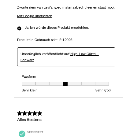
Zwarte riem van Levi's, goed materiaal, echt leer en staat mooi.
Mit Google übersetzen
Ja, Ich würde dieses Produkt empfehlen.
Produkt in Gebrauch seit :
21.1.2026
Ursprünglich veröffentlicht auf
High-Low Gürtel -
Schwarz
Passform
Passform, 4 von 7, wobei 1 gleich Sehr klein ist und 7 gleich Sehr groß
Sehr klein
Sehr groß
5 von 5 Sternen.
Alles Bestens
VERIFIZIERT