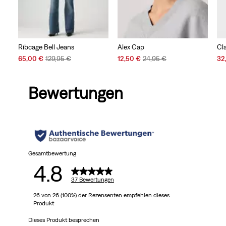
Ribcage Bell Jeans
Alex Cap
Cla
Sale
Original
Sale
Original
Sal
65,00 €
129,95 €
12,50 €
24,95 €
32
Price
Price
Price
Price
Pri
is
was
is
was
is
Bewertungen
Gesamtbewertung
4.8
37 Bewertungen
26 von 26 (100%) der Rezensenten empfehlen dieses
Produkt
Dieses Produkt besprechen