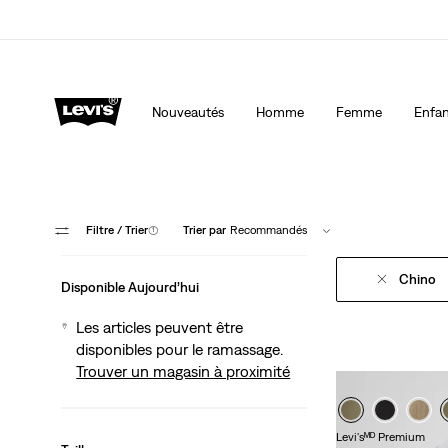
LE MEILLEUR DE LEVI'SMD – MAINTENANT DANS L’APP
Nouveautés
Homme
Femme
Enfan
Filtre
/ Trier
(1)
Trier par
Recommandés
Chino
Disponible Aujourd’hui
Les articles peuvent être
disponibles pour le ramassage.
Trouver un magasin à proximité
Levi'sᴹᴰ Premium