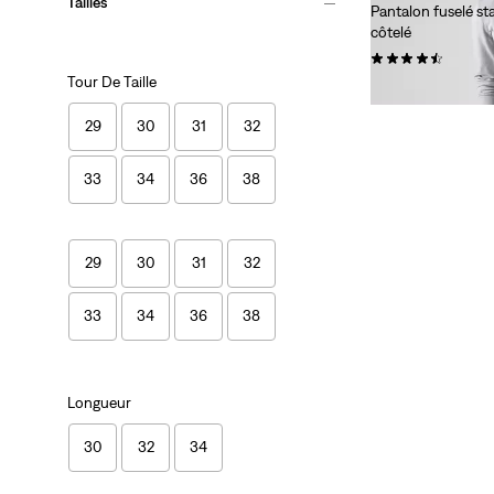
Tailles
Pantalon fuselé s
côtelé
(479)
Tour De Taille
108,00 $
29
30
31
32
33
34
36
38
29
30
31
32
33
34
36
38
Longueur
30
32
34