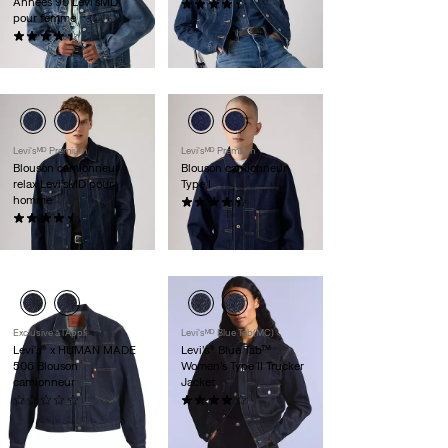
Années 90 Levi’sMD
(248)
pour femme
118,00 $
(219)
118,00 $
Levi'sᴹᴰ Premium
Levi'sᴹᴰ Premium
Blouson camionneur
Blouson camionneur
relax Levi’sMD pour
Type I
homme
(40)
(60)
138,00 $
118,00 $
ÉPUISÉ
Exclusive à l’Appli
Levi'sᴹᴰ Blue Tab(MC)
Levi's® x HUMAN MADE
Levi’s® Blue Tab™
506 Blouson
Women’s Type II Trucker
camionneur
Jacket
(0)
(9)
585,00 $
288,00 $
Seulement sur