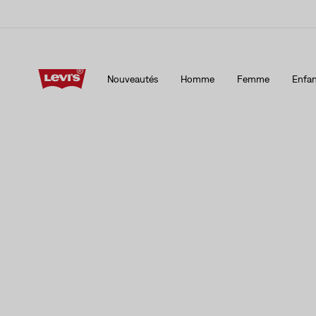
15 % DE RABAIS SUR VOTRE PREMIÈRE COMMANDE
Détai
Nouveautés
Homme
Femme
Enfan
15 % DE RABAIS SUR VOTRE PREMIÈRE COMMANDE
Détai