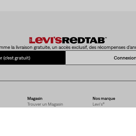
mme la livraison gratuite, un accès exclusif, des récompenses d’ann
 (c’est gratuit)
Connexio
Magasin
Nos marque
Trouver un Magasin
Levi's®
Services en Magasin
Signature by Levi Strau
& Co.™
Magasinez sur Rendez-
Vous