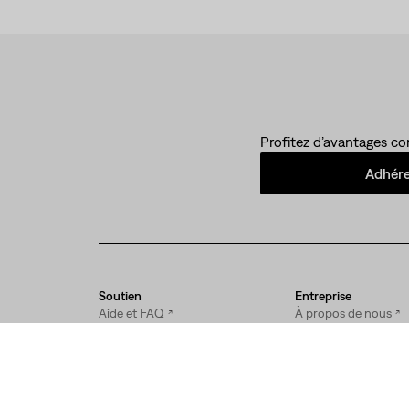
Profitez d’avantages co
Adhérer
Soutien
Entreprise
Aide et FAQ
À propos de nous
Politique de retour
Écoresponsabilité
Suivi de commande
Nos Valeurs
Livraisons
Carrières