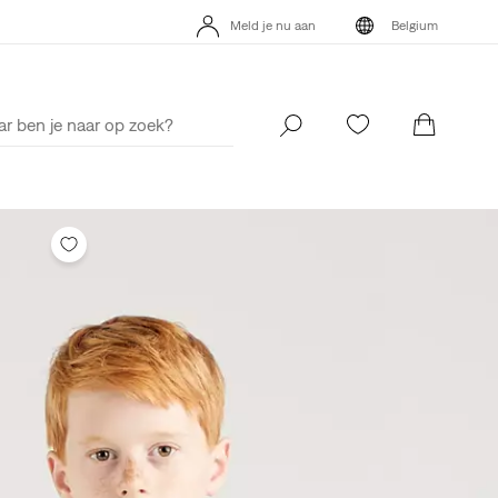
's App. Het beste van Levi’s®, speciaal voor jou op maat gemaakt.
Meld je nu aan
Belgium
Meer details
's App. Het beste van Levi’s®, speciaal voor jou op maat gemaakt.
Meld je nu aan
Belgium
Meer details