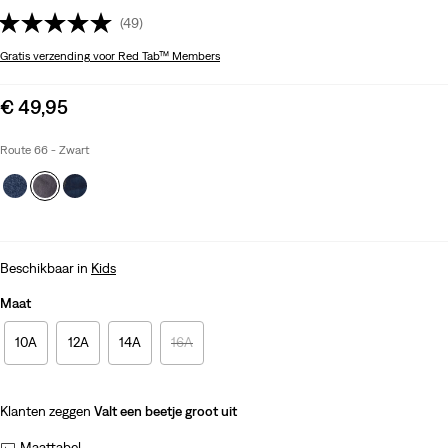
(49)
Gratis verzending
voor Red Tab™ Members
Sale
€ 49,95
price
is
Route 66 - Zwart
Beschikbaar in
Kids
Maat
10A
12A
14A
16A
Klanten zeggen
Valt een beetje groot uit
Maattabel