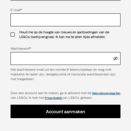
E-mail
*
Houd me op de hoogte van nieuws en aanbiedingen van de
LS&Co.-bedrijvengroep. Ik kan me te allen tijde afmelden.
Wachtwoord
*
Het wachtwoord moet uit ten minste 8 tekens bestaan en mag niet
makkelijk te raden zijn. Veelgebruikte of risicovolle wachtwoorden zijn
niet toegestaan.
Door een account aan te maken, ga ik akkoord met de
Gebruiksvoorwaarden
van LS&Co. Ik heb het
van LS&Co. gelezen.
Privacybeleid
Account aanmaken