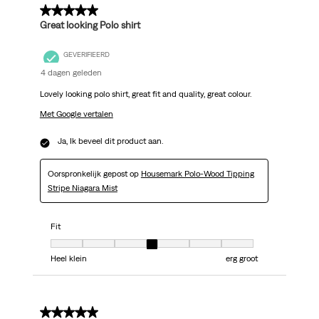
5 van 5 sterren.
Great looking Polo shirt
GEVERIFIEERD
4 dagen geleden
Lovely looking polo shirt, great fit and quality, great colour.
Met Google vertalen
Ja, Ik beveel dit product aan.
Oorspronkelijk gepost op
Housemark Polo-Wood Tipping
Stripe Niagara Mist
Fit
Fit, 4 van 7, waarbij 1 gelijk is aan Heel klein en 7 gelijk is aan erg groot
Heel klein
erg groot
5 van 5 sterren.