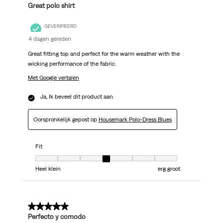
Great polo shirt
GEVERIFIEERD
4 dagen geleden
Great fitting top and perfect for the warm weather with the
wicking performance of the fabric.
Met Google vertalen
Ja, Ik beveel dit product aan.
Oorspronkelijk gepost op
Housemark Polo-Dress Blues
Fit
Fit, 4 van 7, waarbij 1 gelijk is aan Heel klein en 7 gelijk is aan erg groot
Heel klein
erg groot
5 van 5 sterren.
Perfecto y comodo