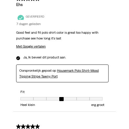
Ehs
GEVERIFIEERD
7 dagen geleden
Good feel and fit polo shirt color is great too happy with
purchase see how long it's last
Met Google vertalen
Ja, Ik beveel dit product aan.
Oorspronkelijk gepost op
Housemark Polo Shirt-Wood
Tipping Stripe Tawny Port
Fit
Fit, 4 van 7, waarbij 1 gelijk is aan Heel klein en 7 gelijk is aan erg groot
Heel klein
erg groot
5 van 5 sterren.