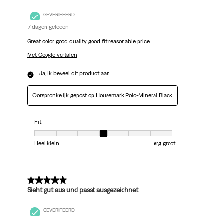
GEVERIFIEERD
7 dagen geleden
Great color good quality good fit reasonable price
Met Google vertalen
Ja, Ik beveel dit product aan.
Oorspronkelijk gepost op
Housemark Polo-Mineral Black
Fit
Fit, 4 van 7, waarbij 1 gelijk is aan Heel klein en 7 gelijk is aan erg groot
Heel klein
erg groot
5 van 5 sterren.
Sieht gut aus und passt ausgezeichnet!
GEVERIFIEERD