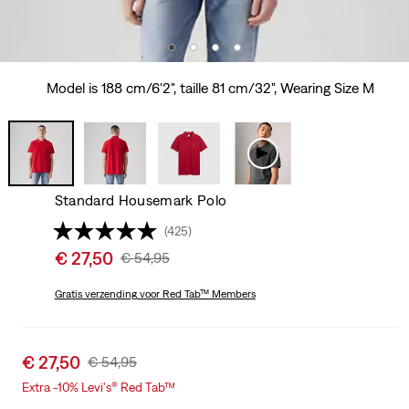
Model is 188 cm/6'2", taille 81 cm/32", Wearing Size M
Standard Housemark Polo
(425)
Sale
€ 27,50
Original
€ 54,95
price
Price
is
Gratis verzending
voor Red Tab™ Members
Was
Sale
€ 27,50
Original
€ 54,95
price
Price
Extra -10% Levi's® Red Tab™
is
Was