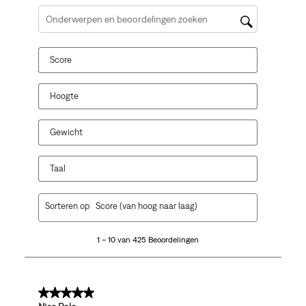
Onderwerpen en beoordelingen zoeken per regio
Score
Hoogte
Gewicht
Taal
1
Sorteren op
Score (van hoog naar laag)
tot
10
1 – 10 van 425 Beoordelingen
van
425
Beoordelingen.
5 van 5 sterren.