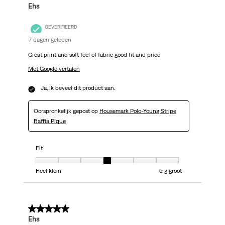
Ehs
GEVERIFIEERD
7 dagen geleden
Great print and soft feel of fabric good fit and price
Met Google vertalen
Ja, Ik beveel dit product aan.
Oorspronkelijk gepost op
Housemark Polo-Young Stripe
Raffia Pique
Fit
Fit, 4 van 7, waarbij 1 gelijk is aan Heel klein en 7 gelijk is aan erg groot
Heel klein
erg groot
5 van 5 sterren.
Ehs