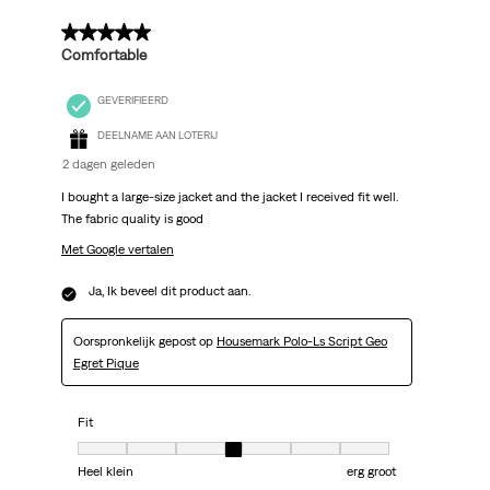
5 van 5 sterren.
Comfortable
GEVERIFIEERD
DEELNAME AAN LOTERIJ
2 dagen geleden
I bought a large-size jacket and the jacket I received fit well.
The fabric quality is good
Met Google vertalen
Ja, Ik beveel dit product aan.
Oorspronkelijk gepost op
Housemark Polo-Ls Script Geo
Egret Pique
Fit
Fit, 4 van 7, waarbij 1 gelijk is aan Heel klein en 7 gelijk is aan erg groot
Heel klein
erg groot