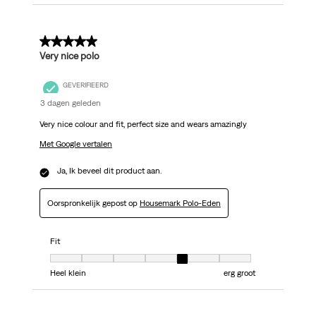
5 van 5 sterren.
Very nice polo
GEVERIFIEERD
3 dagen geleden
Very nice colour and fit, perfect size and wears amazingly
Met Google vertalen
Ja, Ik beveel dit product aan.
Oorspronkelijk gepost op
Housemark Polo-Eden
Fit
Fit, 5 van 7, waarbij 1 gelijk is aan Heel klein en 7 gelijk is aan erg groot
Heel klein
erg groot