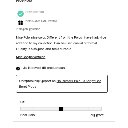
Nice Polo
GEVERIFIEERD
DEELNAME AAN LOTERIJ
2 dagen geleden
Nice Polo, nice color. Different from the Polos I have had. Nice
addition to my collection. Can be used casual or formal.
Quality is also good and feels durable.
Met Google vertalen
Ja, Ik beveel dit product aan.
Oorspronkelijk gepost op
Housemark Polo-Ls Script Geo
Egret Pique
Fit
Fit, 4 van 7, waarbij 1 gelijk is aan Heel klein en 7 gelijk is aan erg groot
Heel klein
erg groot