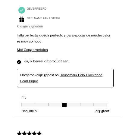
GEVERIFIEERD
DEELNAME AAN LOTERIJ
6 dagen geleden
Talla perfecta, queda perfecto y para épocas de mucho calor
es muy cómodo
Met Google vertalen
Ja, Ik beveel dit product aan.
Oorspronkelijk gepost op
Housemark Polo-Blackened
Pearl Pique
Fit
Fit, 4 van 7, waarbij 1 gelijk is aan Heel klein en 7 gelijk is aan erg groot
Heel klein
erg groot
5 van 5 sterren.