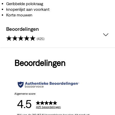
Geribbelde polokraag
knopenlijst aan voorkant
Korte mouwen
Beoordelingen
(425)
4.5
van
Beoordelingen
de
5
sterren.
425
Algemene score
4.5
beoordelingen
425 beoordelingen