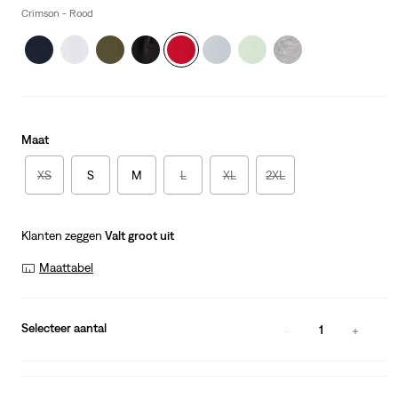
Crimson - Rood
Maat
XS
S
M
L
XL
2XL
Klanten zeggen
Valt groot uit
Maattabel
Selecteer aantal
1