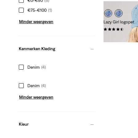
€0-€50
(5)
€75-€100
(1)
Minder weergeven
Lazy Girl logopet
(0)
€ 31,95
Kenmerken Kleding
Denim
(4)
Denim
(4)
Minder weergeven
Kleur