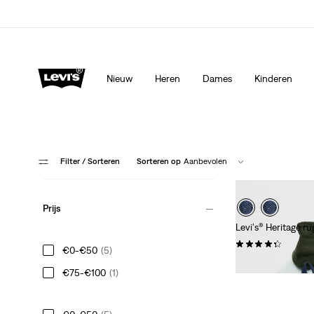
Levi's App. Het beste van Levi’s®, speciaal voor jou op ma
Meer details
Nieuw
Heren
Dames
Kinderen
Filter
/ Sorteren
Sorteren op
Aanbevolen
Prijs
Levi's® Heritage r
(0)
€0-€50
(5)
€ 99,95
€75-€100
(1)