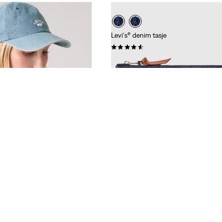
Levi's® denim tasje
(0)
€ 31,95