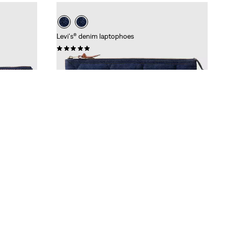
Levi's® denim laptophoes
(0)
€ 39,95