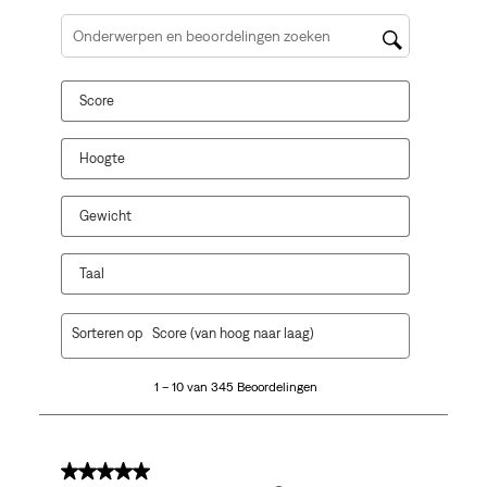
Onderwerpen en beoordelingen zoeken per regio
Score
Hoogte
Gewicht
Taal
1
Sorteren op
Score (van hoog naar laag)
tot
10
1 – 10 van 345 Beoordelingen
van
345
Beoordelingen.
5 van 5 sterren.