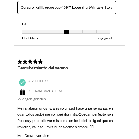
Oorspronkelijk gepost op
469™ Loose short-Vintage Story
Fit
Fit, 4 van 7, waarbij 1 gelijk is aan Heel klein en 7 gelijk is aan erg groot
Heel klein
erg groot
5 van 5 sterren.
Descubrimiento del verano
GEVERIFIEERD
DEELNAME AAN LOTERIJ
22 dagen geleden
Me regalaron unos iguales color azul hace unas semanas, en
cuanto los probé me compré dos más. Quedan perfecto, son
frescos y puedo llevar mis cosas en los bolsillos igual que en
invierno, calidad Levi’s buena como siempre. 👍🏼
Met Google vertalen