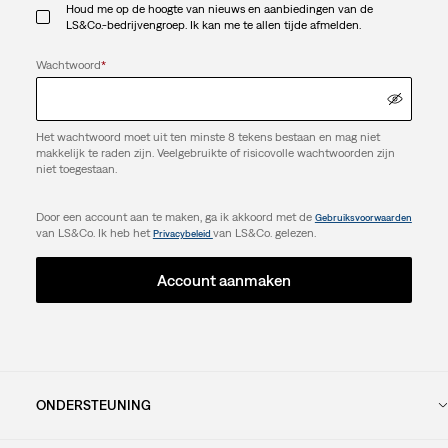
Houd me op de hoogte van nieuws en aanbiedingen van de
LS&Co.-bedrijvengroep. Ik kan me te allen tijde afmelden.
Wachtwoord
*
Het wachtwoord moet uit ten minste 8 tekens bestaan en mag niet
makkelijk te raden zijn. Veelgebruikte of risicovolle wachtwoorden zijn
niet toegestaan.
Door een account aan te maken, ga ik akkoord met de
Gebruiksvoorwaarden
van LS&Co. Ik heb het
van LS&Co. gelezen.
Privacybeleid
Account aanmaken
ONDERSTEUNING