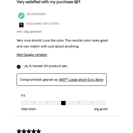
Very satisfied with my purchase 😃!!
GEVERIFIEERD
DEELNAME AAN LOTERIJ
een dag geleden
Very nice shorts! Love the color. The neutral color looks good
and can match with just about anything.
Met Google vertalen
Ja, Ik beveel dit product aan.
Oorspronkelijk gepost op
469™ Loose short-Ecru Bone
Fit
Fit, 4 van 7, waarbij 1 gelijk is aan Heel klein en 7 gelijk is aan erg groot
Heel klein
erg groot
5 van 5 sterren.