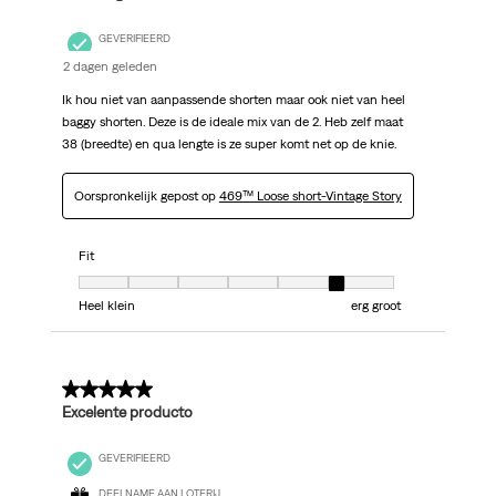
GEVERIFIEERD
2 dagen geleden
Ik hou niet van aanpassende shorten maar ook niet van heel
baggy shorten. Deze is de ideale mix van de 2. Heb zelf maat
38 (breedte) en qua lengte is ze super komt net op de knie.
Oorspronkelijk gepost op
469™ Loose short-Vintage Story
Fit
Fit, 6 van 7, waarbij 1 gelijk is aan Heel klein en 7 gelijk is aan erg groot
Heel klein
erg groot
5 van 5 sterren.
Excelente producto
GEVERIFIEERD
DEELNAME AAN LOTERIJ