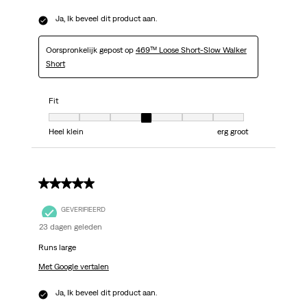
Ja, Ik beveel dit product aan.
Oorspronkelijk gepost op
469™ Loose Short-Slow Walker
Short
Fit
Fit, 4 van 7, waarbij 1 gelijk is aan Heel klein en 7 gelijk is aan erg groot
Heel klein
erg groot
5 van 5 sterren.
GEVERIFIEERD
23 dagen geleden
Runs large
Met Google vertalen
Ja, Ik beveel dit product aan.