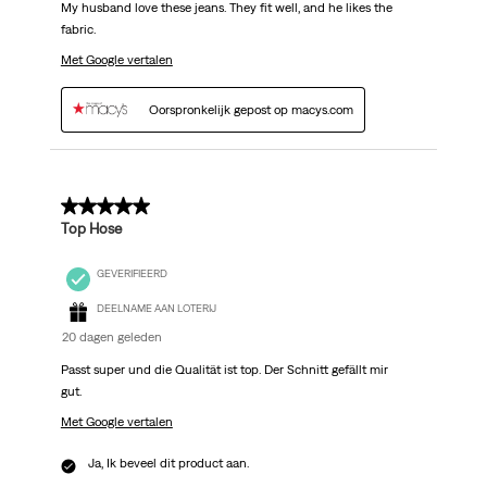
My husband love these jeans. They fit well, and he likes the
fabric.
Met Google vertalen
Oorspronkelijk gepost op macys.com
5 van 5 sterren.
Top Hose
GEVERIFIEERD
DEELNAME AAN LOTERIJ
20 dagen geleden
Passt super und die Qualität ist top. Der Schnitt gefällt mir
gut.
Met Google vertalen
Ja, Ik beveel dit product aan.