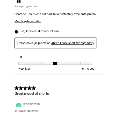
4 dagen geleden
Short de una buena calidad, talla perfecta y excelente precio
Met Google vertalen
Ja, Ik beveel dit product aan.
Oorspronkelijk gepost op
469™ Loose short-Vintage Story
Fit
Fit, 4 van 7, waarbij 1 gelijk is aan Heel klein en 7 gelijk is aan erg groot
Heel klein
erg groot
5 van 5 sterren.
Great model of shorts
GEVERIFIEERD
16 dagen geleden