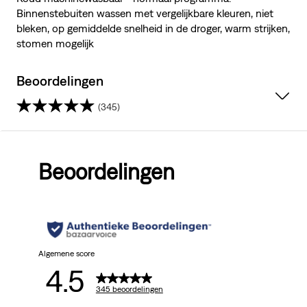
Binnenstebuiten wassen met vergelijkbare kleuren, niet
bleken, op gemiddelde snelheid in de droger, warm strijken,
stomen mogelijk
Beoordelingen
(345)
4.5
van
Beoordelingen
de
5
sterren.
345
Algemene score
4.5
beoordelingen
345 beoordelingen