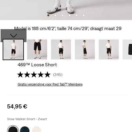
Model is 188 cm/6'2", taille 74 cm/29", draagt maat 29
469™ Loose Short
(345)
Gratis verzending
voor Red Tab™ Members
Sale
54,95 €
price
is
Slow Walker Short - Zwart