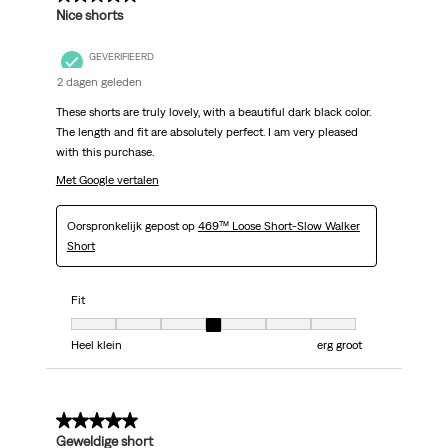
Nice shorts
GEVERIFIEERD
2 dagen geleden
These shorts are truly lovely, with a beautiful dark black color.
The length and fit are absolutely perfect. I am very pleased
with this purchase.
Met Google vertalen
Oorspronkelijk gepost op
469™ Loose Short-Slow Walker
Short
Fit
Fit, 4 van 7, waarbij 1 gelijk is aan Heel klein en 7 gelijk is aan erg groot
Heel klein
erg groot
5 van 5 sterren.
Geweldige short