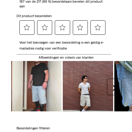
187 van de 217 (86 %) beoordelaars bevelen dit product
aan
Dit product beoordelen
Selecteer
Selecteer
Selecteer
Selecteer
Selecteer
Voor het toevoegen van een beoordeling is een geldig e-
om
om
om
om
om
mailadres nodig voor verificatie
het
het
het
het
het
artikel
artikel
artikel
artikel
artikel
Afbeeldingen en video's van klanten
te
te
te
te
te
beoordelen
beoordelen
beoordelen
beoordelen
beoordelen
met
met
met
met
met
1
2
3
4
5
Volgen
ster.
sterren.
sterren.
sterren.
sterren.
Hiermee
Hiermee
Hiermee
Hiermee
Hiermee
open
open
open
open
open
je
je
je
je
je
een
een
een
een
een
vragenformulier.
vragenformulier.
vragenformulier.
vragenformulier.
vragenformulier.
Beoordelingen filteren