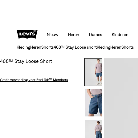
Nieuw
Heren
Dames
Kinderen
Kleding
Heren
Shorts
468™ Stay Loose short
Kleding
Heren
Shorts
468™ Stay Loose Short
Gratis verzending
voor Red Tab™ Members