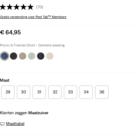
(70)
Gratis verzending
voor Red Tab™ Members
Sale
€ 64,95
price
is
Picnic & Friends Short - Donkere wassing
Maat
29
30
31
32
33
34
36
Klanten zeggen
Maatzuiver
Maattabel