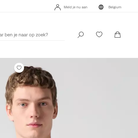
's App. Het beste van Levi’s®, speciaal voor jou op maat gemaakt.
Meld je nu aan
Belgium
Meer details
's App. Het beste van Levi’s®, speciaal voor jou op maat gemaakt.
Meld je nu aan
Belgium
Meer details