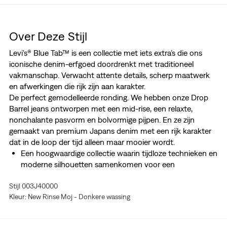
Over Deze Stijl
Levi's® Blue Tab™ is een collectie met iets extra’s die ons
iconische denim-erfgoed doordrenkt met traditioneel
vakmanschap. Verwacht attente details, scherp maatwerk
en afwerkingen die rijk zijn aan karakter.
De perfect gemodelleerde ronding. We hebben onze Drop
Barrel jeans ontworpen met een mid-rise, een relaxte,
nonchalante pasvorm en bolvormige pijpen. En ze zijn
gemaakt van premium Japans denim met een rijk karakter
dat in de loop der tijd alleen maar mooier wordt.
Een hoogwaardige collectie waarin tijdloze technieken en
moderne silhouetten samenkomen voor een
maatwerklook
Stijl 003J40000
Perfect gevormde jeans
Kleur: New Rinse Moj - Donkere wassing
Met een losse, relaxte pasvorm
Met bolvormige pijpen
Gemaakt van premium Japans denim met een rijk