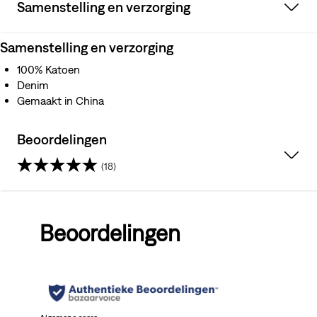
Samenstelling en verzorging
Samenstelling en verzorging
100% Katoen
Denim
Gemaakt in China
Beoordelingen
(18)
4.7
van
Beoordelingen
de
5
sterren.