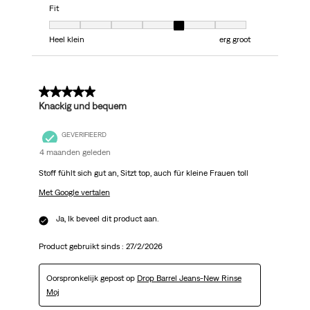
Fit
Fit, 5 van 7, waarbij 1 gelijk is aan Heel klein en 7 gelijk is aan erg groot
Heel klein
erg groot
5 van 5 sterren.
Knackig und bequem
GEVERIFIEERD
4 maanden geleden
Stoff fühlt sich gut an, Sitzt top, auch für kleine Frauen toll
Met Google vertalen
Ja, Ik beveel dit product aan.
Product gebruikt sinds :
27/2/2026
Oorspronkelijk gepost op
Drop Barrel Jeans-New Rinse
Moj