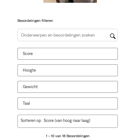
je
je
je
je
je
een
een
een
een
een
vragenformulier.
vragenformulier.
vragenformulier.
vragenformulier.
vragenformulier.
Beoordelingen filteren
Onderwerpen en beoordelingen zoeken per regio
Score
Hoogte
Gewicht
Taal
1
Sorteren op
Score (van hoog naar laag)
tot
10
1 – 10 van 18 Beoordelingen
van