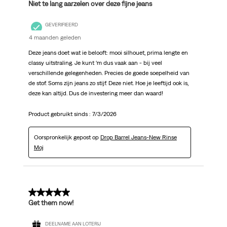
Niet te lang aarzelen over deze fijne jeans
GEVERIFIEERD
4 maanden geleden
Deze jeans doet wat ie belooft: mooi silhouet, prima lengte en
classy uitstraling. Je kunt ‘m dus vaak aan - bij veel
verschillende gelegenheden. Precies de goede soepelheid van
de stof. Soms zijn jeans zo stijf. Deze niet. Hoe je leeftijd ook is,
deze kan altijd. Dus de investering meer dan waard!
Product gebruikt sinds :
7/3/2026
Oorspronkelijk gepost op
Drop Barrel Jeans-New Rinse
Moj
5 van 5 sterren.
Get them now!
DEELNAME AAN LOTERIJ