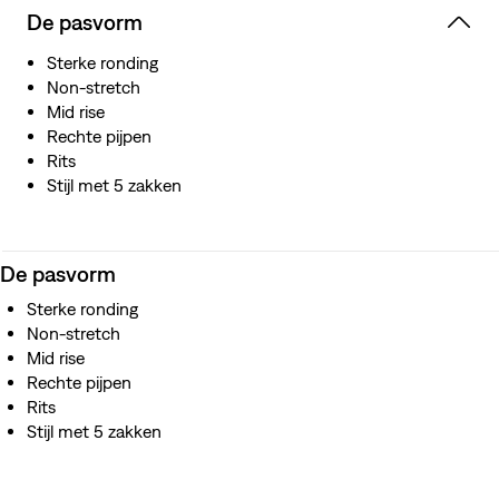
karakter dat in de loop van de tijd alleen maar beter
De pasvorm
wordt
Gefabriceerd buiten Japan, maar met gebruik van
Sterke ronding
Japanse stof
Non-stretch
Mid rise
Rechte pijpen
Rits
Stijl met 5 zakken
De pasvorm
Sterke ronding
Non-stretch
Mid rise
Rechte pijpen
Rits
Stijl met 5 zakken