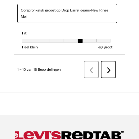
Oorspronkelijk gepost op
Drop Barrel Jeans-New Rinse
Moj
Fit
Fit, 5 van 7, waarbij 1 gelijk is aan Heel klein en 7 gelijk is aan erg groot
Heel klein
erg groot
1 – 10 van 18 Beoordelingen
VorigeBeoordelingen
Volgende
Beoordelingen