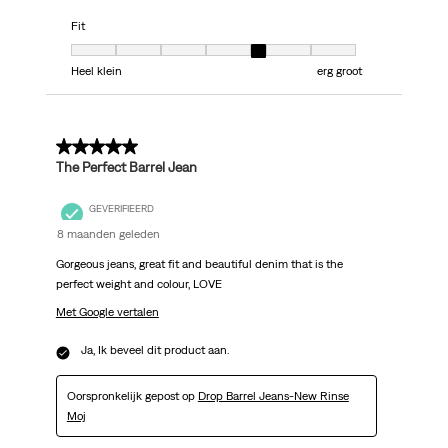
Fit
Fit, 5 van 7, waarbij 1 gelijk is aan Heel klein en 7 gelijk is aan erg groot
Heel klein
erg groot
5 van 5 sterren.
The Perfect Barrel Jean
GEVERIFIEERD
8 maanden geleden
Gorgeous jeans, great fit and beautiful denim that is the
perfect weight and colour, LOVE
Met Google vertalen
Ja, Ik beveel dit product aan.
Oorspronkelijk gepost op
Drop Barrel Jeans-New Rinse
Moj