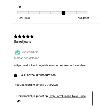
Fit
Fit, 5 van 7, waarbij 1 gelijk is aan Heel klein en 7 gelijk is aan erg groot
Heel klein
erg groot
5 van 5 sterren.
Barrel jeans
GEVERIFIEERD
6 maanden geleden
zalige broek direct de juiste maat en mooie donkere kleur
Ja, Ik beveel dit product aan.
Product gebruikt sinds :
21/12/2025
Oorspronkelijk gepost op
Drop Barrel Jeans-New Rinse
Moj