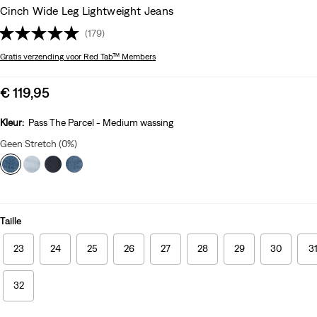
Cinch Wide Leg Lightweight Jeans
(179)
Gratis verzending
voor Red Tab™ Members
Sale
€ 119,95
price
is
Kleur:
Pass The Parcel - Medium wassing
Geen Stretch (0%)
Taille
23
24
25
26
27
28
29
30
3
32