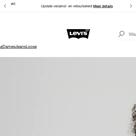
at gemaakt.
Update verzend- en retourbeleid
Meer details
Levi's App. Het beste van Levi’s®, speciaal voor jou op maat gemaakt.
Meer details
ng
Dames
Jeans
Loose