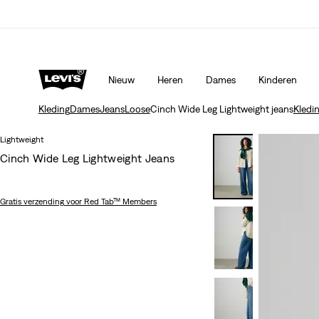
Levi's App. Het beste van Levi’s®, speciaal voor jou op ma
Meer details
Nieuw
Heren
Dames
Kinderen
Kleding
Dames
Jeans
Loose
Cinch Wide Leg Lightweight jeans
Kledi
Lightweight
Cinch Wide Leg Lightweight Jeans
Gratis verzending
voor Red Tab™ Members