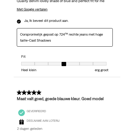
Quality denim lovely shade of blue and perfect fit for me
Met Google vertalen
Ja, Ik beveel dit product aan.
Oorspronkelijk gepost op 724™ rechte jeans met hoge
taille-Cast Shadows
Fit
Fit, 4 van 7, waarbij 1 gelijk is aan Heel klein en 7 gelijk is aan erg groot
Heel klein
erg groot
5 van 5 sterren.
Maat valt goed, goede blauwe kleur. Goed model
GEVERIFIEERD
DEELNAME AAN LOTERIJ
2 dagen geleden