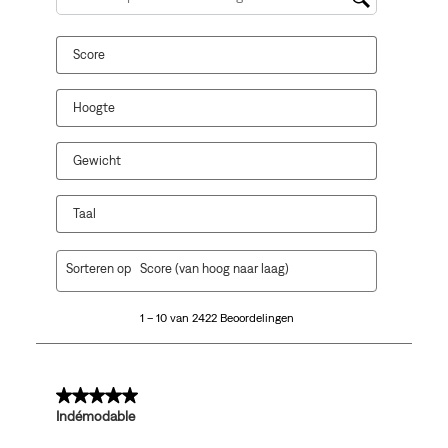
Onderwerpen en beoordelingen zoeken per regio
Score
Hoogte
Gewicht
Taal
1
Sorteren op
Score (van hoog naar laag)
tot
10
1 – 10 van 2422 Beoordelingen
van
2422
Beoordelingen.
5 van 5 sterren.
Indémodable