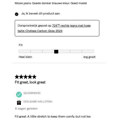
Mooie jeans. Goede donker blauwe kleur. Goed model
Ja, Ik beveel dit product aan.
Oorspronkelijk gepost op
724™ rechte jeans met hoge
taille-Chelsea Carbon Glow 2024
Fit
Fit, 4 van 7, waarbij 1 gelijk is aan Heel klein en 7 gelijk is aan erg groot
Heel klein
erg groot
5 van 5 sterren.
Fit great, look great
GEVERIFIEERD
DEELNAME AAN LOTERIJ
6 dagen geleden
Fit great. A little stretch to keep them comfy, but not too