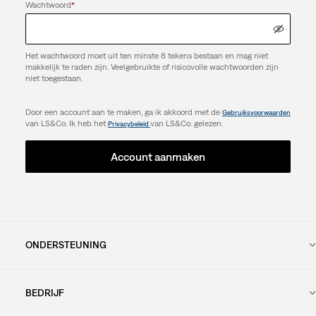
Wachtwoord
*
Het wachtwoord moet uit ten minste 8 tekens bestaan en mag niet
makkelijk te raden zijn. Veelgebruikte of risicovolle wachtwoorden zijn
niet toegestaan.
Door een account aan te maken, ga ik akkoord met de
Gebruiksvoorwaarden
van LS&Co. Ik heb het
van LS&Co. gelezen.
Privacybeleid
Account aanmaken
ONDERSTEUNING
BEDRIJF