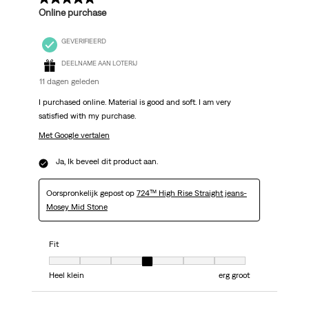
Online purchase
GEVERIFIEERD
DEELNAME AAN LOTERIJ
11 dagen geleden
I purchased online. Material is good and soft. I am very
satisfied with my purchase.
Met Google vertalen
Ja, Ik beveel dit product aan.
Oorspronkelijk gepost op
724™ High Rise Straight jeans-
Mosey Mid Stone
Fit
Fit, 4 van 7, waarbij 1 gelijk is aan Heel klein en 7 gelijk is aan erg groot
Heel klein
erg groot