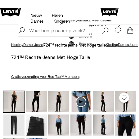
Nieuw
Heren
Levi's App. Het beste van Levi’s®, speciaal voor jou op
maat gemaakt.
Meer details
Dames
Kinderen
Update verzend- en retourbeleid
Meer details
Meld je nu aan
Meld je nu aan
Belgium
Belgium
Kleding
Dames
Jeans
724™ rechte jeans met hoge taille
Kleding
Dames
Jeans
724™ Rechte Jeans Met Hoge Taille
Gratis verzending
voor Red Tab™ Members