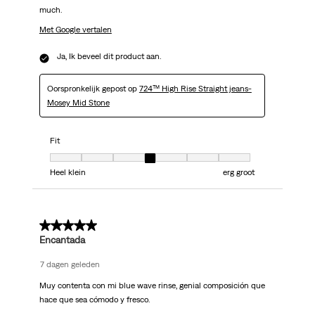
much.
Met Google vertalen
Ja, Ik beveel dit product aan.
Oorspronkelijk gepost op
724™ High Rise Straight jeans-
Mosey Mid Stone
Fit
Fit, 4 van 7, waarbij 1 gelijk is aan Heel klein en 7 gelijk is aan erg groot
Heel klein
erg groot
5 van 5 sterren.
Encantada
7 dagen geleden
Muy contenta con mi blue wave rinse, genial composición que
hace que sea cómodo y fresco.