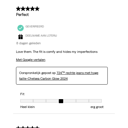
5 van 5 sterren.
Perfect
GEVERIFIEERD
DEELNAME AAN LOTERIJ
8 dagen geleden
Love them. The fit is comfy and hides my imperfections
Met Google vertalen
Oorspronkelijk gepost op
724™ rechte jeans met hoge
taille-Chelsea Carbon Glow 2024
Fit
Fit, 4 van 7, waarbij 1 gelijk is aan Heel klein en 7 gelijk is aan erg groot
Heel klein
erg groot