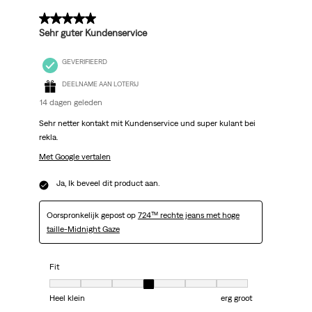
5 van 5 sterren.
Sehr guter Kundenservice
GEVERIFIEERD
DEELNAME AAN LOTERIJ
14 dagen geleden
Sehr netter kontakt mit Kundenservice und super kulant bei
rekla.
Met Google vertalen
Ja, Ik beveel dit product aan.
Oorspronkelijk gepost op
724™ rechte jeans met hoge
taille-Midnight Gaze
Fit
Fit, 4 van 7, waarbij 1 gelijk is aan Heel klein en 7 gelijk is aan erg groot
Heel klein
erg groot