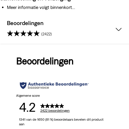
Meer informatie volgt binnenkort…
Beoordelingen
(2422)
4.2
van
Beoordelingen
de
5
sterren.
2422
Algemene score
4.2
beoordelingen
2422 beoordelingen
1341 van de 1650 (81 %) beoordelaars bevelen dit product
aan