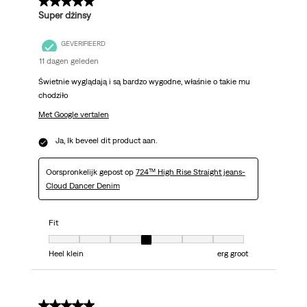
5 van 5 sterren.
Super dżinsy
GEVERIFIEERD
11 dagen geleden
Świetnie wyglądają i są bardzo wygodne, właśnie o takie mu
chodziło
Met Google vertalen
Ja, Ik beveel dit product aan.
Oorspronkelijk gepost op
724™ High Rise Straight jeans-
Cloud Dancer Denim
Fit
Fit, 4 van 7, waarbij 1 gelijk is aan Heel klein en 7 gelijk is aan erg groot
Heel klein
erg groot
5 van 5 sterren.