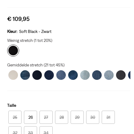
Sale
€ 109,95
price
is
Kleur:
Soft Black - Zwart
Weinig stretch (1 tot 20%)
Gemiddelde stretch (21 tot 45%)
Taille
25
26
27
28
29
30
31
32
33
34