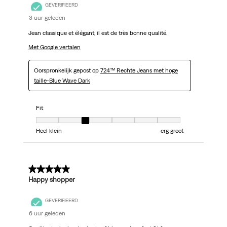
GEVERIFIEERD
3 uur geleden
Jean classique et élégant, il est de très bonne qualité.
Met Google vertalen
Oorspronkelijk gepost op
724™ Rechte Jeans met hoge
taille-Blue Wave Dark
Fit
Fit, 3 van 7, waarbij 1 gelijk is aan Heel klein en 7 gelijk is aan erg groot
Heel klein
erg groot
5 van 5 sterren.
Happy shopper
GEVERIFIEERD
6 uur geleden