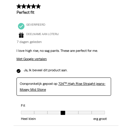
5 van 5 sterren.
Perfect fit
GEVERIFIEERD
DEELNAME AAN LOTERIJ
7 dagen geleden
I love high rise, no sag pants. These are perfect for me.
Met Google vertalen
Ja, Ik beveel dit product aan.
Oorspronkelijk gepost op
724™ High Rise Straight jeans-
Mosey Mid Stone
Fit
Fit, 4 van 7, waarbij 1 gelijk is aan Heel klein en 7 gelijk is aan erg groot
Heel klein
erg groot