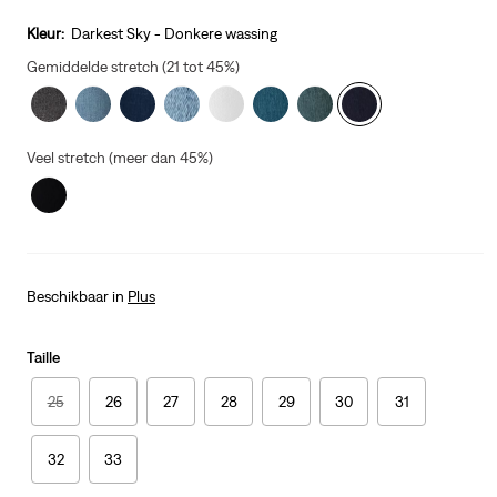
price
is
Kleur:
Darkest Sky - Donkere wassing
Gemiddelde stretch (21 tot 45%)
Veel stretch (meer dan 45%)
Beschikbaar in
Plus
Taille
25
26
27
28
29
30
31
32
33