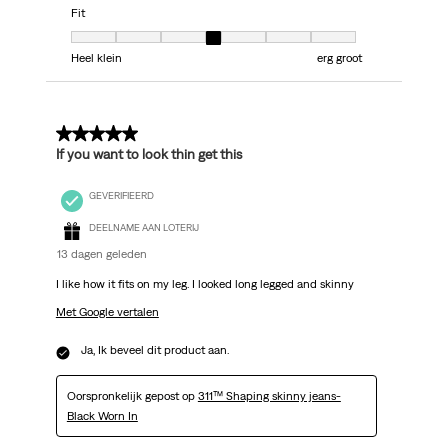
Fit
Fit, 4 van 7, waarbij 1 gelijk is aan Heel klein en 7 gelijk is aan erg groot
Heel klein
erg groot
5 van 5 sterren.
If you want to look thin get this
GEVERIFIEERD
DEELNAME AAN LOTERIJ
13 dagen geleden
I like how it fits on my leg. I looked long legged and skinny
Met Google vertalen
Ja, Ik beveel dit product aan.
Oorspronkelijk gepost op
311™ Shaping skinny jeans-
Black Worn In