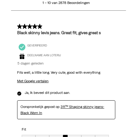
1 – 10 van 2878 Beoordelingen
van
2878
Beoordelingen.
5 van 5 sterren.
Black skinny levis jeans. Great fit, gives great s
GEVERIFIEERD
DEELNAME AAN LOTERIJ
5 dagen geleden
Fits well, a little long. Very cute, good with everything
Met Google vertalen
Ja, Ik beveel dit product aan.
Oorspronkelijk gepost op
311™ Shaping skinny jeans-
Black Worn In
Fit