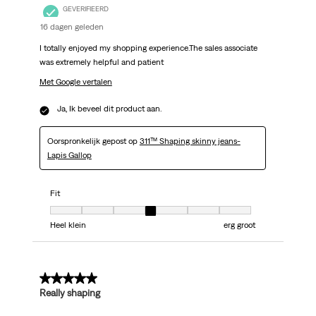
GEVERIFIEERD
16 dagen geleden
I totally enjoyed my shopping experience.The sales associate
was extremely helpful and patient
Met Google vertalen
Ja, Ik beveel dit product aan.
Oorspronkelijk gepost op
311™ Shaping skinny jeans-
Lapis Gallop
Fit
Fit, 4 van 7, waarbij 1 gelijk is aan Heel klein en 7 gelijk is aan erg groot
Heel klein
erg groot
5 van 5 sterren.
Really shaping