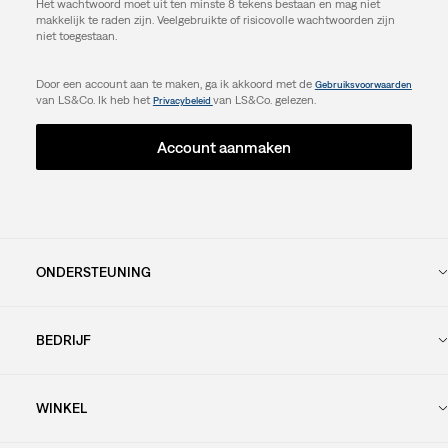
Het wachtwoord moet uit ten minste 8 tekens bestaan en mag niet
makkelijk te raden zijn. Veelgebruikte of risicovolle wachtwoorden zijn
niet toegestaan.
Door een account aan te maken, ga ik akkoord met de
Gebruiksvoorwaarden
van LS&Co. Ik heb het
van LS&Co. gelezen.
Privacybeleid
Account aanmaken
ONDERSTEUNING
BEDRIJF
WINKEL