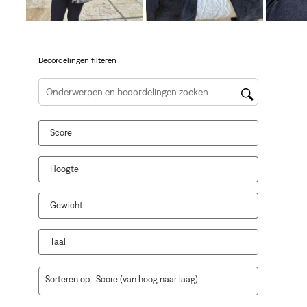
open
open
open
open
open
je
je
je
je
je
een
een
een
een
een
vragenformulier.
vragenformulier.
vragenformulier.
vragenformulier.
vragenformulier.
Beoordelingen filteren
Onderwerpen en beoordelingen zoeken per regio
Score
Hoogte
Gewicht
Taal
1
Sorteren op
Score (van hoog naar laag)
tot
10