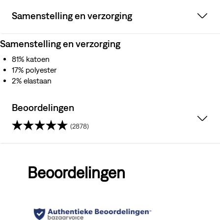
Samenstelling en verzorging
Samenstelling en verzorging
81% katoen
17% polyester
2% elastaan
Beoordelingen
(2878)
4.3
van
Beoordelingen
de
5
sterren.