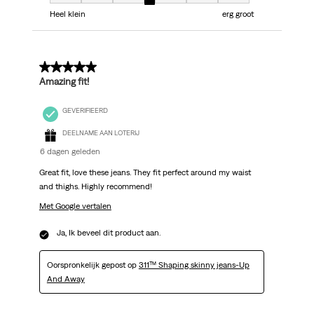
Fit, 4 van 7, waarbij 1 gelijk is aan Heel klein en 7 gelijk is aan erg groot
Heel klein
erg groot
5 van 5 sterren.
Amazing fit!
GEVERIFIEERD
DEELNAME AAN LOTERIJ
6 dagen geleden
Great fit, love these jeans. They fit perfect around my waist
and thighs. Highly recommend!
Met Google vertalen
Ja, Ik beveel dit product aan.
Oorspronkelijk gepost op
311™ Shaping skinny jeans-Up
And Away