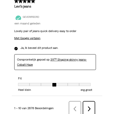
5 van 5 sterren.
Levi’s jeans
GEVERIFIEERD
een maand geleden
Lovely pair of jeans quick delivery easy to order
Met Google vertalen
Ja, Ik beveel dit product aan.
Oorspronkelijk gepost op
311™ Shaping skinny jeans-
Cobalt Haze
Fit
Fit, 4 van 7, waarbij 1 gelijk is aan Heel klein en 7 gelijk is aan erg groot
Heel klein
erg groot
1 – 10 van 2878 Beoordelingen
VorigeBeoordelingen
Volgende
Beoordelingen