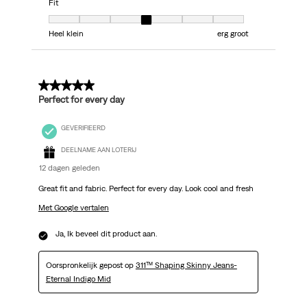
Fit
Fit, 4 van 7, waarbij 1 gelijk is aan Heel klein en 7 gelijk is aan erg groot
Heel klein
erg groot
5 van 5 sterren.
Perfect for every day
GEVERIFIEERD
DEELNAME AAN LOTERIJ
12 dagen geleden
Great fit and fabric. Perfect for every day. Look cool and fresh
Met Google vertalen
Ja, Ik beveel dit product aan.
Oorspronkelijk gepost op
311™ Shaping Skinny Jeans-
Eternal Indigo Mid