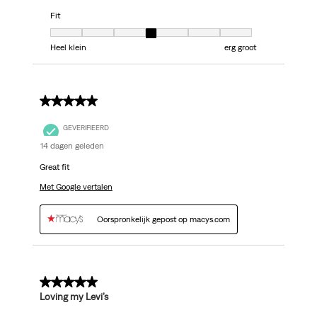
Fit
Fit, 4 van 7, waarbij 1 gelijk is aan Heel klein en 7 gelijk is aan erg groot
Heel klein
erg groot
5 van 5 sterren.
GEVERIFIEERD
14 dagen geleden
Great fit
Met Google vertalen
Oorspronkelijk gepost op macys.com
5 van 5 sterren.
Loving my Levi’s