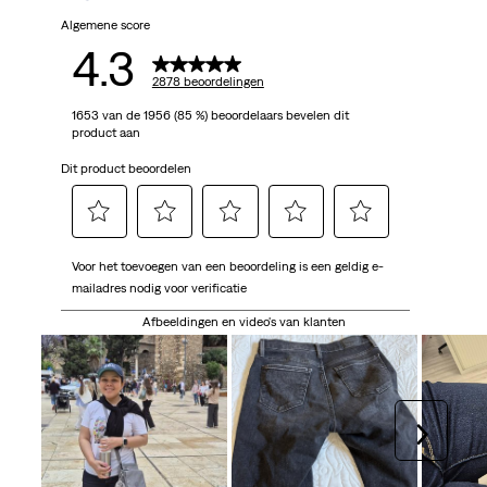
2878
Algemene score
4.3
beoordelingen
2878 beoordelingen
1653 van de 1956 (85 %) beoordelaars bevelen dit
product aan
Dit product beoordelen
Selecteer
Selecteer
Selecteer
Selecteer
Selecteer
Voor het toevoegen van een beoordeling is een geldig e-
om
om
om
om
om
mailadres nodig voor verificatie
het
het
het
het
het
artikel
artikel
artikel
artikel
artikel
Afbeeldingen en video's van klanten
te
te
te
te
te
beoordelen
beoordelen
beoordelen
beoordelen
beoordelen
met
met
met
met
met
1
2
3
4
5
Volgen
ster.
sterren.
sterren.
sterren.
sterren.
Hiermee
Hiermee
Hiermee
Hiermee
Hiermee