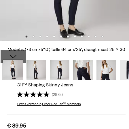
Model is 178 cm/5'10", taille 64 cm/25", draagt maat 25 x 30
311™ Shaping Skinny Jeans
(2878)
Gratis verzending
voor Red Tab™ Members
Sale
€ 89,95