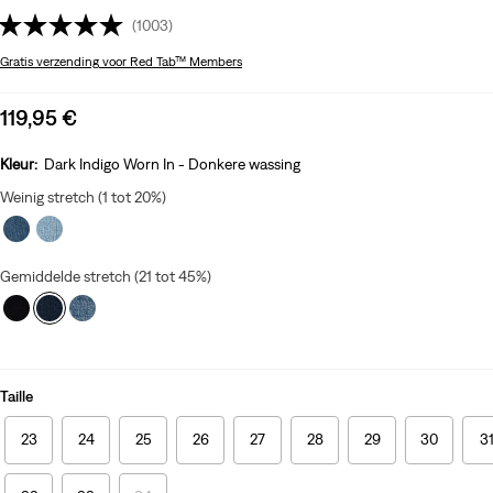
(1003)
Gratis verzending
voor Red Tab™ Members
Sale
119,95 €
price
is
Kleur:
Dark Indigo Worn In - Donkere wassing
Weinig stretch (1 tot 20%)
Gemiddelde stretch (21 tot 45%)
Taille
23
24
25
26
27
28
29
30
3