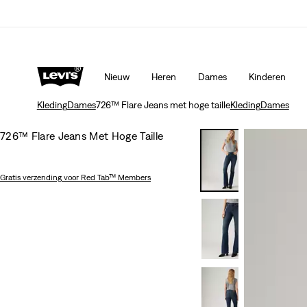
Levi's App. Het beste van Levi’s®, speciaal voor jou op ma
Meer details
Nieuw
Heren
Dames
Kinderen
Kleding
Dames
726™ Flare Jeans met hoge taille
Kleding
Dames
726™ Flare Jeans Met Hoge Taille
Gratis verzending
voor Red Tab™ Members