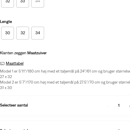
32
33
34
Lengte
30
32
34
Klanten zeggen
Maatzuiver
Maattabel
Model 1 er 5'11"/180 cm høj med et taljemål på 24"/61 cm og bruger størrels
27 x 32
Model 2 er 5'7"/170 cm høj med et taljemål på 27.5"/70 cm og bruger større
31 x 30
Selecteer aantal
1