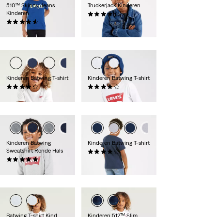
510™ Skinny Jeans
Truckerjack Kinderen
Kinderen
(0)
(0)
€ 64,95
€ 44,95
Kinderen Batwing T-shirt
Kinderen Batwing T-shirt
(0)
(0)
€ 18,00
€ 25,00
Kinderen Batwing
Kinderen Batwing T-shirt
Sweatshirt Ronde Hals
(0)
(0)
€ 15,95
€ 29,95
Batwing T-shirt Kind
Kinderen 512™ Slim