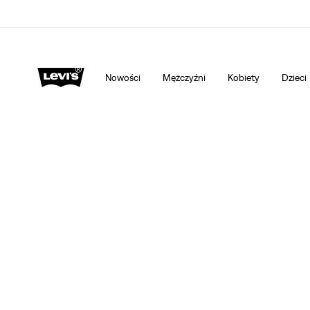
Aplikacja Levi's®. To, co najlepsze od Levi's®, stworzone spe
Ciebie.
Szczegóły
Nowości
Mężczyźni
Kobiety
Dzieci