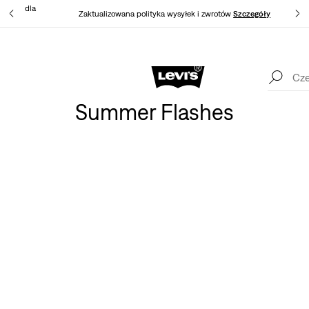
cjalnie dla
Zaktualizowana polityka wysyłek i zwrotów
Szczegóły
Aplikacja Levi's®. To, co najlepsze od Levi's®, stworzone specjalnie dla
Ciebie.
Szczegóły
Summer Flashes