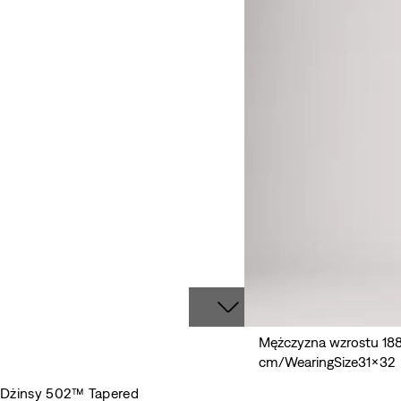
Mężczyzna wzrostu 188 
cm/WearingSize31x32
Dżinsy 502™ Tapered