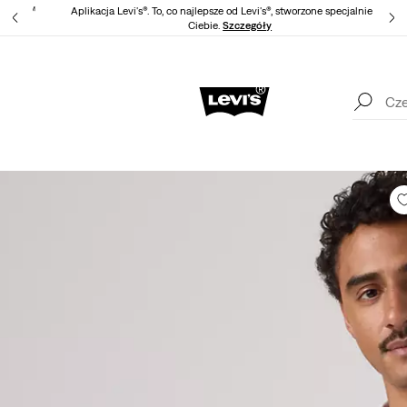
Red Tab™
Aplikacja Levi's®. To, co najlepsze od Levi's®, stworzone specjalnie dla
Ciebie.
Szczegóły
Bezpłatna wysyłka dla uczestników programu Levi's® Red Tab™
Apli
Szczegóły