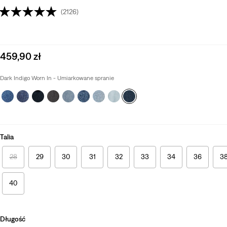
(2126)
Sale
459,90 zł
price
is
Dark Indigo Worn In - Umiarkowane spranie
Talia
28
29
30
31
32
33
34
36
3
40
Długość