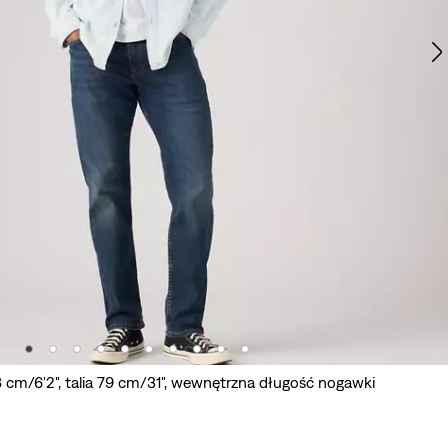
cm/6'2", talia 79 cm/31", wewnętrzna długość nogawki