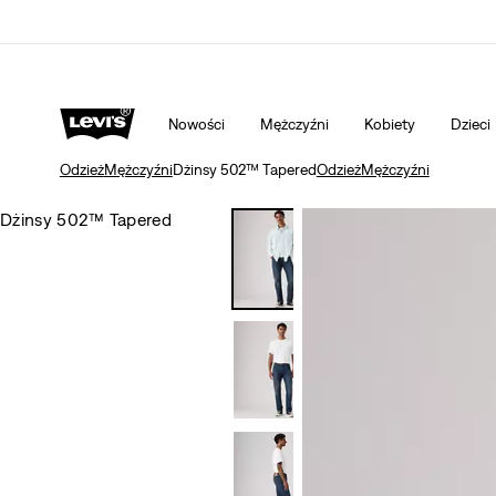
Bezpłatna wysyłka dla uczestników programu Levi's® 
Szczegóły
Nowości
Mężczyźni
Kobiety
Dzieci
Odzież
Mężczyźni
Dżinsy 502™ Tapered
Odzież
Mężczyźni
Dżinsy 502™ Tapered