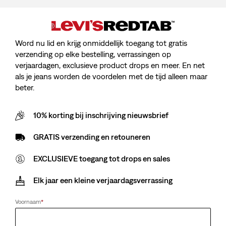
Authentic sweatshirt
Worker overhemd met
met ritssluiting
korte mouwen
(32)
(44)
Word nu lid en krijg onmiddellijk toegang tot gratis
Sale
Original
Sale
Original
€ 42,50
€ 84,95
€ 27,50
€ 54,95
Price
Price
Price
Price
verzending op elke bestelling, verrassingen op
29%
korting
op
29%
korting
op
is
was
is
was
laagste 30-dagenprijs
laagste 30-dagenprijs
verjaardagen, exclusieve product drops en meer. En net
(€ 59,50)
(€ 38,50)
als je jeans worden de voordelen met de tijd alleen maar
beter.
10% korting bij inschrijving nieuwsbrief
Boxy T-shirt
Berkley Chore jas
(59)
(58)
GRATIS verzending en retouneren
Sale
Original
Sale
Original
€ 17,50
€ 34,95
€ 65,00
€ 129,95
Price
Price
Price
Price
is
was
is
was
EXCLUSIEVE toegang tot drops en sales
Elk jaar een kleine verjaardagsverrassing
Authentic T-shirt met
Sansome bodywarmer
lange mouwen
(82)
Voornaam
*
Sale
Original
(21)
€ 45,00
€ 89,95
Sale
Original
Price
Price
€ 22,50
€ 44,95
Price
Price
is
was