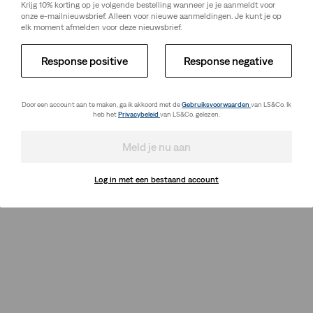
Krijg 10% korting op je volgende bestelling wanneer je je aanmeldt voor
onze e-mailnieuwsbrief. Alleen voor nieuwe aanmeldingen. Je kunt je op
elk moment afmelden voor deze nieuwsbrief.
Response positive
Response negative
Door een account aan te maken, ga ik akkoord met de
Gebruiksvoorwaarden
van LS&Co. Ik
heb het
Privacybeleid
van LS&Co. gelezen.
Meld je nu aan
Log in met een bestaand account