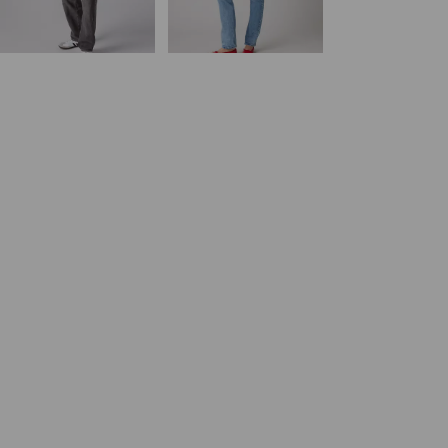
29%
korting
op
is
was
laagste 30-dagenprijs
(€ 84,00)