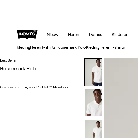
beleid
Meer details
Unidays: Studenten krijgen 20% korting
Meer
Nieuw
Heren
Dames
Kinderen
Kleding
Heren
T-shirts
Housemark Polo
Kleding
Heren
T-shirts
Best Seller
Housemark Polo
Gratis verzending
voor Red Tab™ Members