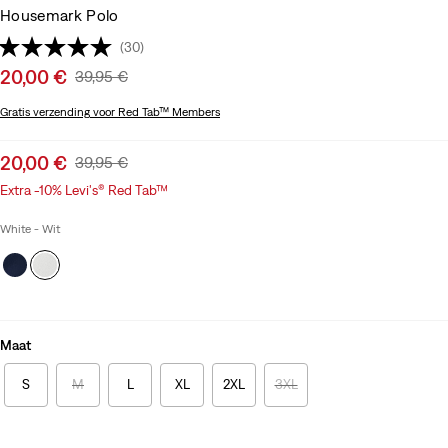
Housemark Polo
(30)
Sale
20,00 €
Original
39,95 €
price
Price
Gratis verzending
voor Red Tab™ Members
is
Was
Sale
20,00 €
Original
39,95 €
price
Price
Extra -10% Levi's® Red Tab™
is
Was
White - Wit
Maat
S
M
L
XL
2XL
3XL