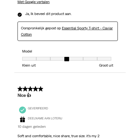
Met Google vertalen
Ja, Ik beveel dit product aan.
Oorspronkelijk gepost op
Essential Sporty T-shirt - Caviar
Cotton
Model
Model, 4 van 7, waarbij 1 gelijk is aan Klein uit en 7 gelijk is aan Groot uit
Klein uit
Groot uit
5 van 5 sterren.
Nice 👍
GEVERIFIEERD
DEELNAME AAN LOTERIJ
10 dagen geleden
Soft and comfortable, nice share, true size. it’s my 2