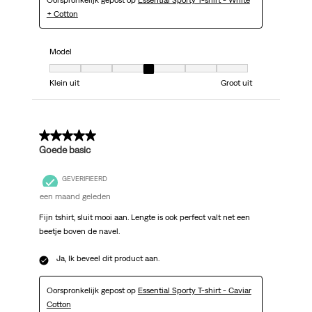
Oorspronkelijk gepost op
Essential Sporty T-shirt - White
+ Cotton
Model
Model, 4 van 7, waarbij 1 gelijk is aan Klein uit en 7 gelijk is aan Groot uit
Klein uit
Groot uit
5 van 5 sterren.
Goede basic
GEVERIFIEERD
een maand geleden
Fijn tshirt, sluit mooi aan. Lengte is ook perfect valt net een
beetje boven de navel.
Ja, Ik beveel dit product aan.
Oorspronkelijk gepost op
Essential Sporty T-shirt - Caviar
Cotton