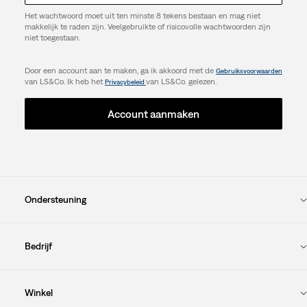
Het wachtwoord moet uit ten minste 8 tekens bestaan en mag niet
makkelijk te raden zijn. Veelgebruikte of risicovolle wachtwoorden zijn
niet toegestaan.
Door een account aan te maken, ga ik akkoord met de
Gebruiksvoorwaarden
van LS&Co. Ik heb het
van LS&Co. gelezen.
Privacybeleid
Account aanmaken
Ondersteuning
Bedrijf
Winkel