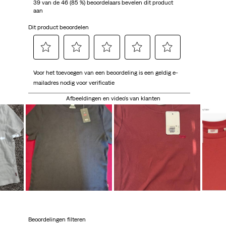
39 van de 46 (85 %) beoordelaars bevelen dit product
aan
Dit product beoordelen
Selecteer
Selecteer
Selecteer
Selecteer
Selecteer
Voor het toevoegen van een beoordeling is een geldig e-
om
om
om
om
om
mailadres nodig voor verificatie
het
het
het
het
het
artikel
artikel
artikel
artikel
artikel
Afbeeldingen en video's van klanten
te
te
te
te
te
beoordelen
beoordelen
beoordelen
beoordelen
beoordelen
met
met
met
met
met
1
2
3
4
5
ster.
sterren.
sterren.
sterren.
sterren.
Hiermee
Hiermee
Hiermee
Hiermee
Hiermee
open
open
open
open
open
je
je
je
je
je
een
een
een
een
een
vragenformulier.
vragenformulier.
vragenformulier.
vragenformulier.
vragenformulier.
Beoordelingen filteren