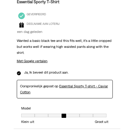
Essential Sporty T-Shirt
GEVERIFIEERD
DEELNAME AAN LOTERIJ
een dag geleden
Wanted a basic black tee and this fits well, it’s a little cropped
but works well if wearing high waisted pants along with the
shirt.
Met Google vertalen
Ja, Ik beveel dit product aan.
Oorspronkelijk gepost op
Essential Sporty T-shirt - Caviar
Cotton
Model
Model, 4 van 7, waarbij 1 gelijk is aan Klein uit en 7 gelijk is aan Groot uit
Klein uit
Groot uit