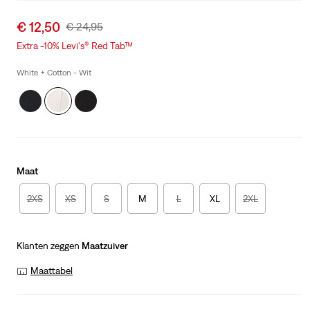
Sale
€ 12,50
Original
€ 24,95
price
Price
Extra -10% Levi's® Red Tab™
is
Was
White + Cotton - Wit
Maat
2XS
XS
S
M
L
XL
2XL
Klanten zeggen
Maatzuiver
Maattabel