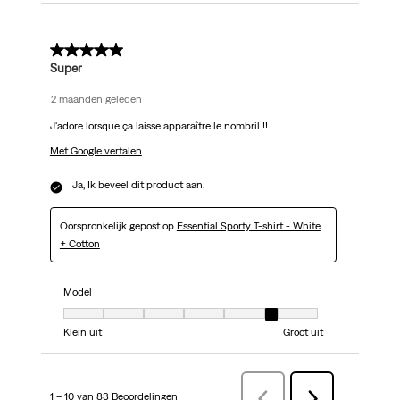
5 van 5 sterren.
Super
2 maanden geleden
J'adore lorsque ça laisse apparaître le nombril !!
Met Google vertalen
Ja, Ik beveel dit product aan.
Oorspronkelijk gepost op
Essential Sporty T-shirt - White
+ Cotton
Model
Model, 6 van 7, waarbij 1 gelijk is aan Klein uit en 7 gelijk is aan Groot uit
Klein uit
Groot uit
1 – 10 van 83 Beoordelingen
VorigeBeoordelingen
Volgende