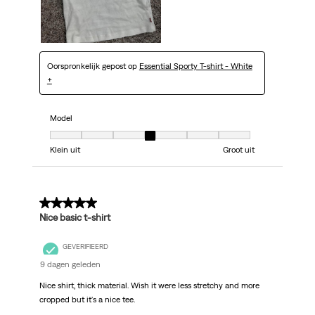
Oorspronkelijk gepost op
Essential Sporty T-shirt - White
+
Model
Model, 4 van 7, waarbij 1 gelijk is aan Klein uit en 7 gelijk is aan Groot uit
Klein uit
Groot uit
5 van 5 sterren.
Nice basic t-shirt
GEVERIFIEERD
9 dagen geleden
Nice shirt, thick material. Wish it were less stretchy and more
cropped but it's a nice tee.