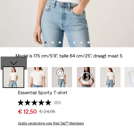
Model is 175 cm/5'9", taille 64 cm/25", draagt maat S
Essential Sporty T-shirt
(83)
Sale
€ 12,50
Original
€ 24,95
price
Price
is
Gratis verzending
voor Red Tab™ Members
Was