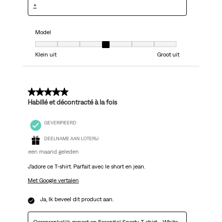
+
Model
Model, 4 van 7, waarbij 1 gelijk is aan Klein uit en 7 gelijk is aan Groot uit
Klein uit
Groot uit
5 van 5 sterren.
Habillé et décontracté à la fois
GEVERIFIEERD
DEELNAME AAN LOTERIJ
een maand geleden
J’adore ce T-shirt. Parfait avec le short en jean.
Met Google vertalen
Ja, Ik beveel dit product aan.