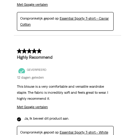
Met Google vertalen
Oorspronkelijk gepost op
Essential Sporty T-shirt - Caviar
Cotton
5 van 5 sterren.
Highly Recommend
GEVERIFIEERD
12 dagen geleden
This blouse is a very comfortable and versatile wardrobe
staple. The fabric is incredibly soft and feels great to wear. I
highly recommend it.
Met Google vertalen
Ja, Ik beveel dit product aan.
Oorspronkelijk gepost op
Essential Sporty T-shirt - White