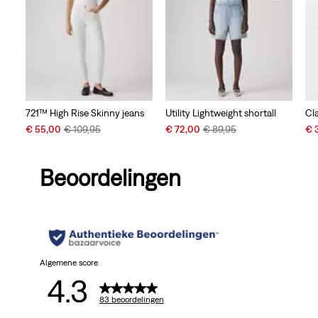
721™ High Rise Skinny jeans
Utility Lightweight shortall
Cl
Sale
Original
Sale
Original
Sal
€ 55,00
€ 109,95
€ 72,00
€ 89,95
€ 
Price
Price
Price
Price
Pri
is
was
is
was
is
Beoordelingen
Algemene score
4.3
83 beoordelingen