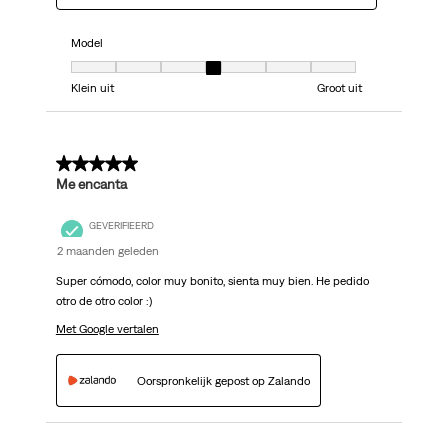
Model
Model, 4 van 7, waarbij 1 gelijk is aan Klein uit en 7 gelijk is aan Groot uit
Klein uit
Groot uit
5 van 5 sterren.
Me encanta
GEVERIFIEERD
2 maanden geleden
Super cómodo, color muy bonito, sienta muy bien. He pedido
otro de otro color :)
Met Google vertalen
Oorspronkelijk gepost op Zalando