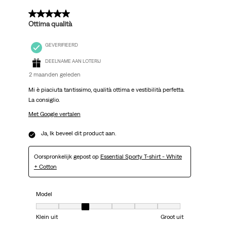
5 van 5 sterren.
Ottima qualità
GEVERIFIEERD
DEELNAME AAN LOTERIJ
2 maanden geleden
Mi è piaciuta tantissimo, qualità ottima e vestibilità perfetta.
La consiglio.
Met Google vertalen
Ja, Ik beveel dit product aan.
Oorspronkelijk gepost op
Essential Sporty T-shirt - White
+ Cotton
Model
Model, 3 van 7, waarbij 1 gelijk is aan Klein uit en 7 gelijk is aan Groot uit
Klein uit
Groot uit