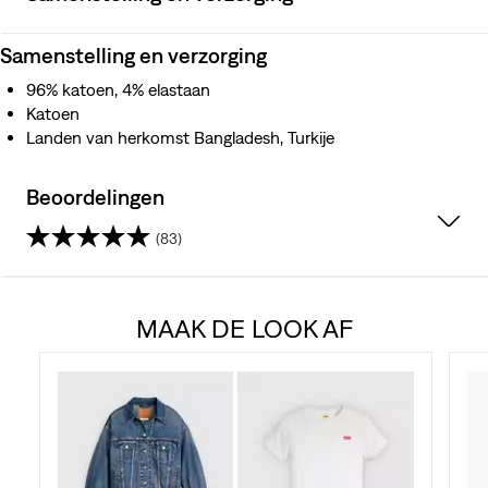
Samenstelling en verzorging
96% katoen, 4% elastaan
Katoen
Landen van herkomst Bangladesh, Turkije
Beoordelingen
(83)
4.3
van
MAAK DE LOOK AF
de
5
sterren.
83