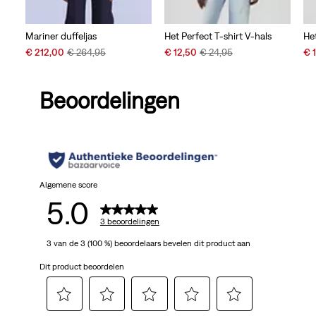
Mariner duffeljas
Het Perfect T-shirt V-hals
Het
Sale
Original
Sale
Original
Sal
€ 212,00
€ 264,95
€ 12,50
€ 24,95
€ 
Price
Price
Price
Price
Pri
is
was
is
was
is
Beoordelingen
Algemene score
5.0
3 beoordelingen
3 van de 3 (100 %) beoordelaars bevelen dit product aan
Dit product beoordelen