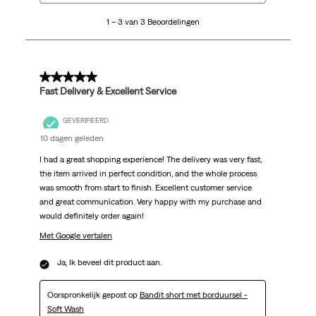
3
1 – 3 van 3 Beoordelingen
van
3
Beoordelingen.
5 van 5 sterren.
Fast Delivery & Excellent Service
GEVERIFIEERD
10 dagen geleden
I had a great shopping experience! The delivery was very fast,
the item arrived in perfect condition, and the whole process
was smooth from start to finish. Excellent customer service
and great communication. Very happy with my purchase and
would definitely order again!
Met Google vertalen
Ja, Ik beveel dit product aan.
Oorspronkelijk gepost op
Bandit short met borduursel -
Soft Wash