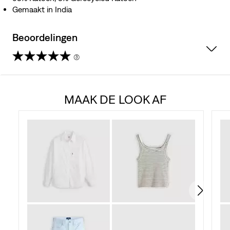
Gemaakt in India
Beoordelingen
(3)
5.0
van
MAAK DE LOOK AF
de
5
sterren.
3
beoordelingen