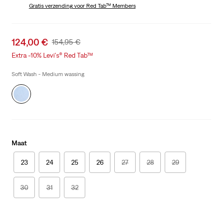
is
Gratis verzending
voor Red Tab™ Members
Was
Sale
124,00 €
Original
154,95 €
price
Price
Extra -10% Levi's® Red Tab™
is
Was
Soft Wash - Medium wassing
Maat
23
24
25
26
27
28
29
30
31
32