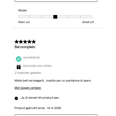
Model
Model, 4 van 7, waarbij 1 gelijk is aan Klein uit en 7 gelijk is aan Groot uit
Klein uit
Groot uit
5 van 5 sterren.
Bel completo
GEVERIFIEERD
DEELNAME AAN LOTERIJ
2 maanden geleden
Molto belli ed eleganti , insolito per un pantalone di jeans
Met Google vertalen
Ja, Ik beveel dit product aan.
Product gebruikt sinds :
14-4-2026