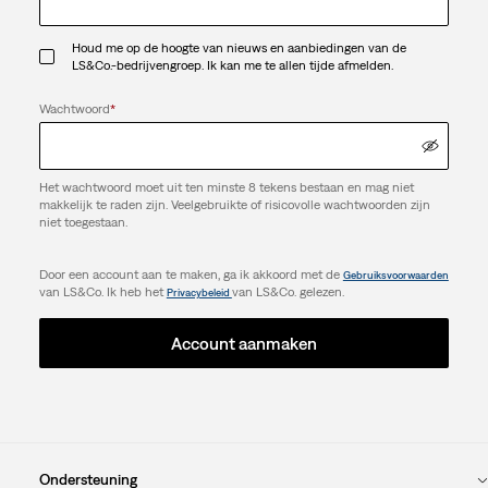
Houd me op de hoogte van nieuws en aanbiedingen van de
LS&Co.-bedrijvengroep. Ik kan me te allen tijde afmelden.
Wachtwoord
*
Het wachtwoord moet uit ten minste 8 tekens bestaan en mag niet
makkelijk te raden zijn. Veelgebruikte of risicovolle wachtwoorden zijn
niet toegestaan.
Door een account aan te maken, ga ik akkoord met de
Gebruiksvoorwaarden
van LS&Co. Ik heb het
van LS&Co. gelezen.
Privacybeleid
Account aanmaken
Ondersteuning