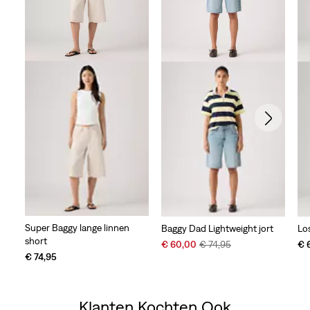
Super Baggy lange linnen
Baggy Dad Lightweight jort
Los
short
Sale
Original
€ 60,00
€ 74,95
€ 
Price
Price
€ 74,95
is
was
Klanten Kochten Ook