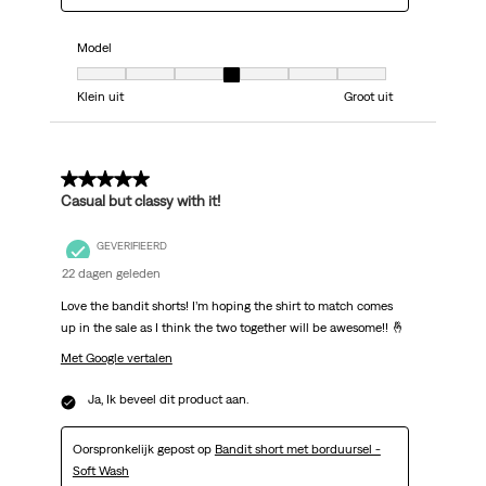
Model
Model, 4 van 7, waarbij 1 gelijk is aan Klein uit en 7 gelijk is aan Groot uit
Klein uit
Groot uit
5 van 5 sterren.
Casual but classy with it!
GEVERIFIEERD
22 dagen geleden
Love the bandit shorts! I’m hoping the shirt to match comes
up in the sale as I think the two together will be awesome!! 🤞
Met Google vertalen
Ja, Ik beveel dit product aan.
Oorspronkelijk gepost op
Bandit short met borduursel -
Soft Wash