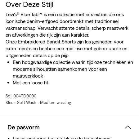
Over Deze Stijl
Levi's® Blue Tab™ is een collectie met iets extra’s die ons
iconische denim-erfgoed doordrenkt met traditioneel
vakmanschap. Verwacht attente details, scherp maatwerk
en afwerkingen die rijk zijn aan karakter.
Onze Embroidered Bandit Shorts zijn los gesneden voor
extra ruimte en hebben een mid-rise met geborduurde en
uitgesneden details op de pijp.
Een hoogwaardige collectie waarin tijdloze technieken en
moderne silhouetten samenkomen voor een
maatwerklook
Met een loose fit
Met een mid rise
Stijl 004TD0000
Afgewerkt met borduursel en uitgesneden details op de
Kleur: Soft Wash - Medium wassing
pijp
De pasvorm
Losvallend rond het zitvlak en de bovenbenen