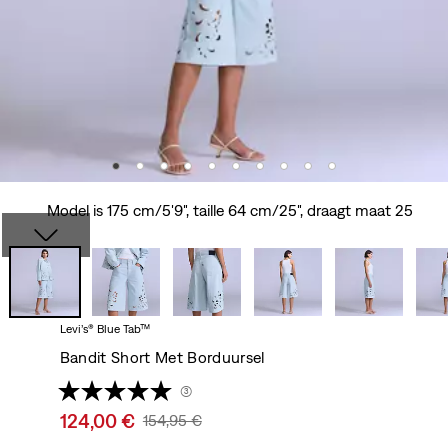
Model is 175 cm/5'9", taille 64 cm/25", draagt maat 25
Levi’s® Blue Tab™
Bandit Short Met Borduursel
(3)
Sale
124,00 €
Original
154,95 €
price
Price