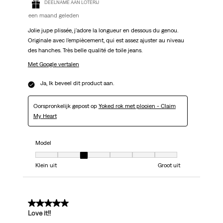
DEELNAME AAN LOTERIJ
een maand geleden
Jolie jupe plissée, j'adore la longueur en dessous du genou.
Originale avec l'empiècement, qui est assez ajuster au niveau
des hanches. Très belle qualité de toile jeans.
Met Google vertalen
Ja, Ik beveel dit product aan.
Oorspronkelijk gepost op
Yoked rok met plooien - Claim
My Heart
Model
Model, 3 van 7, waarbij 1 gelijk is aan Klein uit en 7 gelijk is aan Groot uit
Klein uit
Groot uit
5 van 5 sterren.
Love it!!