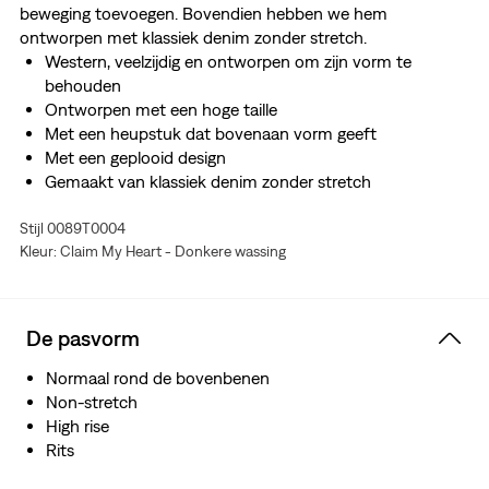
beweging toevoegen. Bovendien hebben we hem
ontworpen met klassiek denim zonder stretch.
Western, veelzijdig en ontworpen om zijn vorm te
behouden
Ontworpen met een hoge taille
Met een heupstuk dat bovenaan vorm geeft
Met een geplooid design
Gemaakt van klassiek denim zonder stretch
Behoud van water: dit kledingstuk is gemaakt met
Stijl 0089T0004
gerecycled water, wat ons helpt onze impact op deze
Kleur: Claim My Heart - Donkere wassing
eindige hulpbron te verminderen
De pasvorm
Normaal rond de bovenbenen
Non-stretch
High rise
Rits