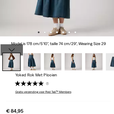
Model is 178 cm/5'10", taille 74 cm/29", Wearing Size 29
Yoked Rok Met Plooien
(6)
Gratis verzending
voor Red Tab™ Members
Sale
€ 84,95