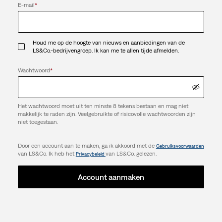
E-mail
*
Houd me op de hoogte van nieuws en aanbiedingen van de
LS&Co.-bedrijvengroep. Ik kan me te allen tijde afmelden.
Wachtwoord
*
Het wachtwoord moet uit ten minste 8 tekens bestaan en mag niet
makkelijk te raden zijn. Veelgebruikte of risicovolle wachtwoorden zijn
niet toegestaan.
Door een account aan te maken, ga ik akkoord met de
Gebruiksvoorwaarden
van LS&Co. Ik heb het
van LS&Co. gelezen.
Privacybeleid
Account aanmaken