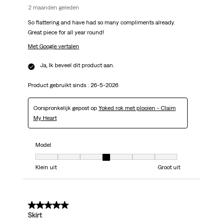
2 maanden geleden
So flattering and have had so many compliments already.
Great piece for all year round!
Met Google vertalen
Ja, Ik beveel dit product aan.
Product gebruikt sinds :
26-5-2026
Oorspronkelijk gepost op
Yoked rok met plooien - Claim
My Heart
Model
Model, 4 van 7, waarbij 1 gelijk is aan Klein uit en 7 gelijk is aan Groot uit
Klein uit
Groot uit
4 van 5 sterren.
Skirt