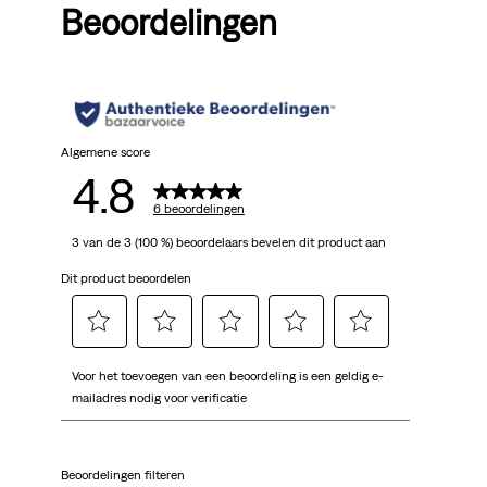
Beoordelingen
Algemene score
4.8
6 beoordelingen
3 van de 3 (100 %) beoordelaars bevelen dit product aan
Dit product beoordelen
Selecteer
Selecteer
Selecteer
Selecteer
Selecteer
Voor het toevoegen van een beoordeling is een geldig e-
om
om
om
om
om
mailadres nodig voor verificatie
het
het
het
het
het
artikel
artikel
artikel
artikel
artikel
te
te
te
te
te
Beoordelingen filteren
beoordelen
beoordelen
beoordelen
beoordelen
beoordelen