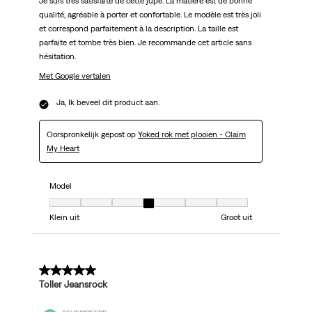
Je suis très satisfaite de cette jupe. La matière est de bonne
qualité, agréable à porter et confortable. Le modèle est très joli
et correspond parfaitement à la description. La taille est
parfaite et tombe très bien. Je recommande cet article sans
hésitation.
Met Google vertalen
Ja, Ik beveel dit product aan.
Oorspronkelijk gepost op
Yoked rok met plooien - Claim
My Heart
Model
Model, 4 van 7, waarbij 1 gelijk is aan Klein uit en 7 gelijk is aan Groot uit
Klein uit
Groot uit
5 van 5 sterren.
Toller Jeansrock