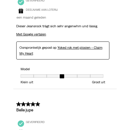
GEVERIFIEERD
DEELNAME AAN LOTERIJ
een maand geleden
Dieser Jeansrock trägt sich sehr angenwhm und lässig.
Met Google vertalen
Oorspronkelijk gepost op
Yoked rok met plooien - Claim
My Heart
Model
Model, 4 van 7, waarbij 1 gelijk is aan Klein uit en 7 gelijk is aan Groot uit
Klein uit
Groot uit
5 van 5 sterren.
Belle jupe
GEVERIFIEERD