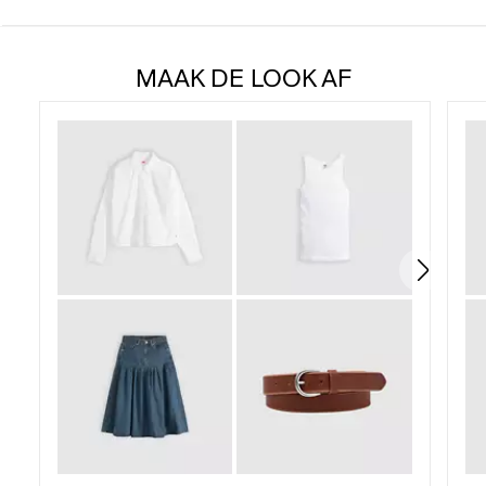
4.8
van
MAAK DE LOOK AF
de
5
sterren.
6
beoordelingen