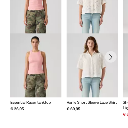
Essential Racer tanktop
Harlie Short Sleeve Lace Shirt
Sh
Li
€ 26,95
€ 69,95
Sal
€ 
Pri
is