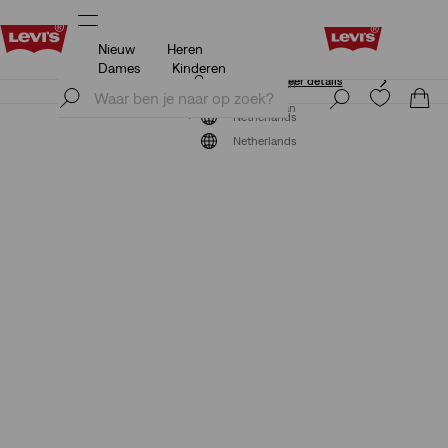
Nieuw
Heren
Update verzend- en retourbeleid
Meer details
Dames
Kinderen
Update verzend- en retourbeleid
Meer details
Meld je nu aan
Meld je nu aan
Netherlands
Netherlands