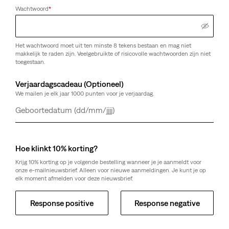
Wachtwoord
*
Het wachtwoord moet uit ten minste 8 tekens bestaan en mag niet
makkelijk te raden zijn. Veelgebruikte of risicovolle wachtwoorden zijn niet
toegestaan.
Verjaardagscadeau (Optioneel)
We mailen je elk jaar 1000 punten voor je verjaardag.
Dag
Maand
Jaar
Hoe klinkt 10% korting?
Krijg 10% korting op je volgende bestelling wanneer je je aanmeldt voor
onze e-mailnieuwsbrief. Alleen voor nieuwe aanmeldingen. Je kunt je op
elk moment afmelden voor deze nieuwsbrief.
Response positive
Response negative