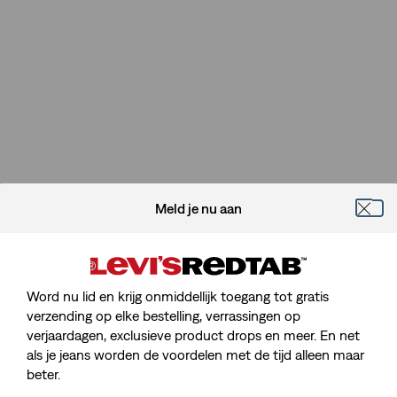
Meld je nu aan
Word nu lid en krijg onmiddellijk toegang tot gratis
verzending op elke bestelling, verrassingen op
verjaardagen, exclusieve product drops en meer. En net
Sorry, We Kunnen De Pagina Die
als je jeans worden de voordelen met de tijd alleen maar
Je Zoekt Niet Vinden.
beter.