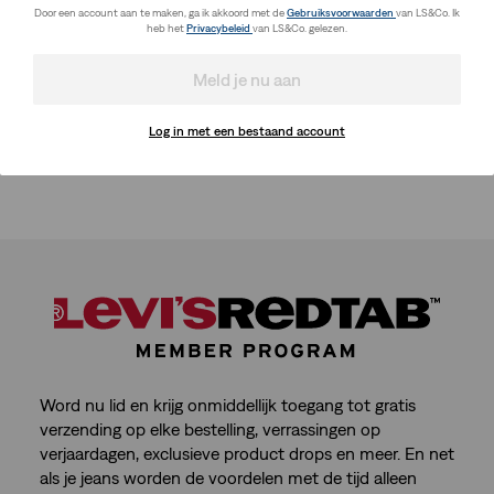
Door een account aan te maken, ga ik akkoord met de
Gebruiksvoorwaarden
van LS&Co. Ik
heb het
Privacybeleid
van LS&Co. gelezen.
Meld je nu aan
Log in met een bestaand account
Word nu lid en krijg onmiddellijk toegang tot gratis
verzending op elke bestelling, verrassingen op
verjaardagen, exclusieve product drops en meer. En net
als je jeans worden de voordelen met de tijd alleen