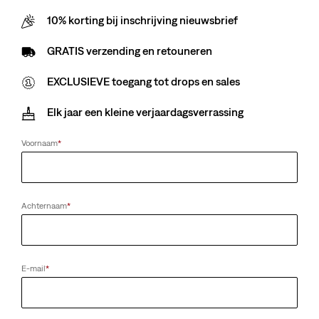
10% korting bij inschrijving nieuwsbrief
Sorry voor het ongemak. Probeer het later nog eens.
GRATIS verzending en retouneren
EXCLUSIEVE toegang tot drops en sales
Elk jaar een kleine verjaardagsverrassing
Voornaam
*
Achternaam
*
E-mail
*