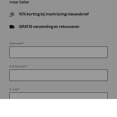
maar beter.
10% korting bij inschrijving nieuwsbrief
GRATIS verzending en retouneren
Voornaam
*
Achternaam
*
E-mail
*
Houd me op de hoogte van nieuws en aanbiedingen van de
LS&Co.-bedrijvengroep. Ik kan me te allen tijde afmelden.