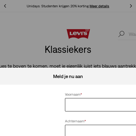
Unidays: Studenten krijgen 20% korting
Meer details
Unidays: Studenten krijgen 20% korting
Meer details
Klassiekers
es te boven te komen, moet je eigenlijk juist iets blauws aantrekke
maal dol is op denim? Dan weten wij waar je moet zijn deze winte
Meld je nu aan
kijken naar deze speciale selectie.
Voornaam
*
Alles wissen
Achternaam
*