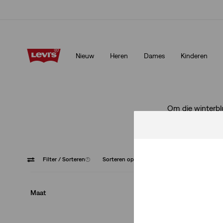
Update verzend- en retourbeleid
Meer details
Nieuw
Heren
Dames
Kinderen
Update verzend- en retourbeleid
Meer details
Om die winterblu
iemand die hele
Filter
/ Sorteren
(1)
Sorteren op
Aanbevolen
Zip fly
Maat