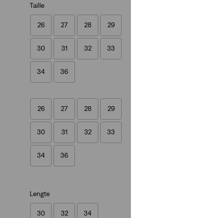
Taille
26
27
28
29
568™ Loose Straig
30
31
32
33
(462)
€ 119,95
34
36
26
27
28
29
30
31
32
33
34
36
Lengte
30
32
34