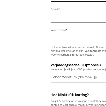
E-mail
*
ht jeans
Best Seller
568™ Loose Straight jeans
(518)
Wachtwoord
*
Sale
Original
€ 55,00
€ 109,95
Price
Price
is
was
Het wachtwoord moet uit ten minste 8 teken
niet makkelijk te raden zijn. Veelgebruikte of r
wachtwoorden zijn niet toegestaan.
Verjaardagscadeau (Optioneel)
We mailen je elk jaar 1000 punten voor je ver
Dag
Maand
Jaar
Hoe klinkt 10% korting?
Krijg 10% korting op je volgende bestelling wa
aanmeldt voor onze e-mailnieuwsbrief. Allee