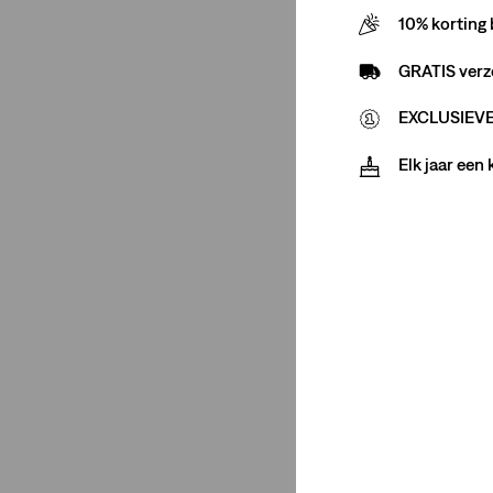
Minder weergeven
10% korting 
GRATIS verz
Pasvormnummer
EXCLUSIEVE 
Elk jaar een
568™ loose straight
(3)
568™ loose straight
(3)
Minder weergeven
Maatgroep
Regular
(3)