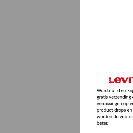
Geslacht
Heren
(3)
Heren
(3)
Minder weergeven
Word nu lid en kri
Itemtype Product
gratis verzending 
verrassingen op v
Jeans
(3)
product drops en 
worden de voordel
beter.
Jeans
(3)