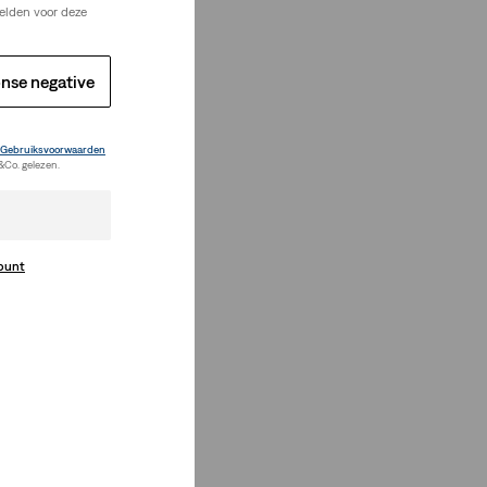
elden voor deze
nse negative
Gebruiksvoorwaarden
&Co. gelezen.
count