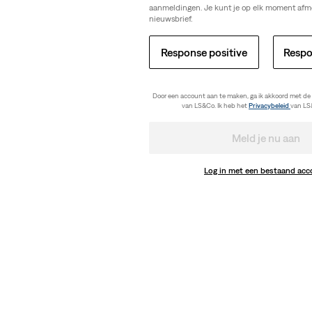
aanmeldingen. Je kunt je op elk moment afm
nieuwsbrief.
Response positive
Respo
Door een account aan te maken, ga ik akkoord met de
van LS&Co. Ik heb het
Privacybeleid
van LS
Meld je nu aan
Log in met een bestaand ac