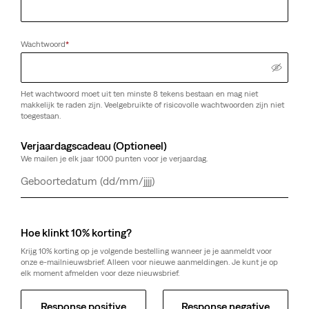
Wachtwoord
*
Het wachtwoord moet uit ten minste 8 tekens bestaan en mag niet
makkelijk te raden zijn. Veelgebruikte of risicovolle wachtwoorden zijn niet
toegestaan.
Verjaardagscadeau (Optioneel)
We mailen je elk jaar 1000 punten voor je verjaardag.
Dag
Maand
Jaar
Hoe klinkt 10% korting?
Krijg 10% korting op je volgende bestelling wanneer je je aanmeldt voor
onze e-mailnieuwsbrief. Alleen voor nieuwe aanmeldingen. Je kunt je op
elk moment afmelden voor deze nieuwsbrief.
Response positive
Response negative