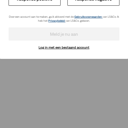
Door een account aan te maken, ga ik akkoord met de
Gebruiksvoorwaarden
van LS&Co. Ik
heb het
Privacybeleid
van LS&Co. gelezen.
Meld je nu aan
Log in met een bestaand account