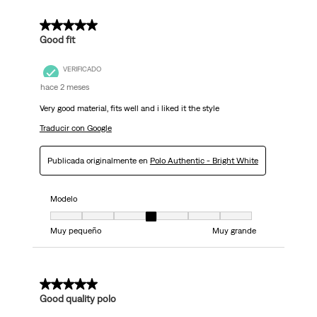
5 de 5 estrellas.
Good fit
VERIFICADO
hace 2 meses
Very good material, fits well and i liked it the style
Traducir con Google
Publicada originalmente en
Polo Authentic - Bright White
Modelo
Modelo, 4 de 7, donde 1 es igual a Muy pequeño y 7 es igual a Muy grand
Muy pequeño
Muy grande
5 de 5 estrellas.
Good quality polo