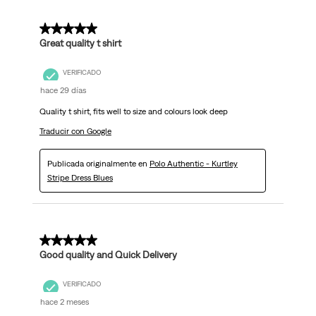
5 de 5 estrellas.
Great quality t shirt
VERIFICADO
hace 29 días
Quality t shirt, fits well to size and colours look deep
Traducir con Google
Publicada originalmente en
Polo Authentic - Kurtley
Stripe Dress Blues
5 de 5 estrellas.
Good quality and Quick Delivery
VERIFICADO
hace 2 meses