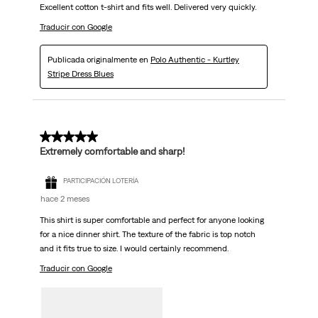
Excellent cotton t-shirt and fits well. Delivered very quickly.
Traducir con Google
Publicada originalmente en
Polo Authentic - Kurtley
Stripe Dress Blues
5 de 5 estrellas.
Extremely comfortable and sharp!
PARTICIPACIÓN LOTERÍA
hace 2 meses
This shirt is super comfortable and perfect for anyone looking
for a nice dinner shirt. The texture of the fabric is top notch
and it fits true to size. I would certainly recommend.
Traducir con Google