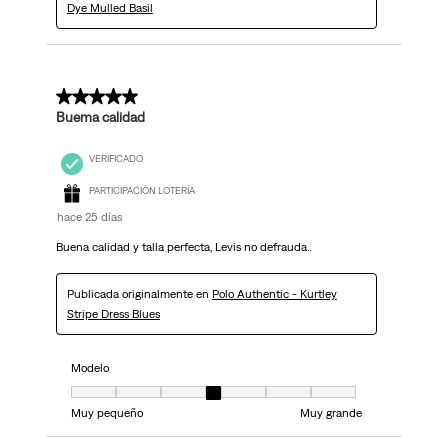
Dye Mulled Basil
5 de 5 estrellas.
Buema calidad
VERIFICADO
PARTICIPACIÓN LOTERÍA
hace 25 días
Buena calidad y talla perfecta, Levis no defrauda..
Publicada originalmente en
Polo Authentic - Kurtley
Stripe Dress Blues
Modelo
Modelo, 4 de 7, donde 1 es igual a Muy pequeño y 7 es igual a Muy grand
Muy pequeño
Muy grande