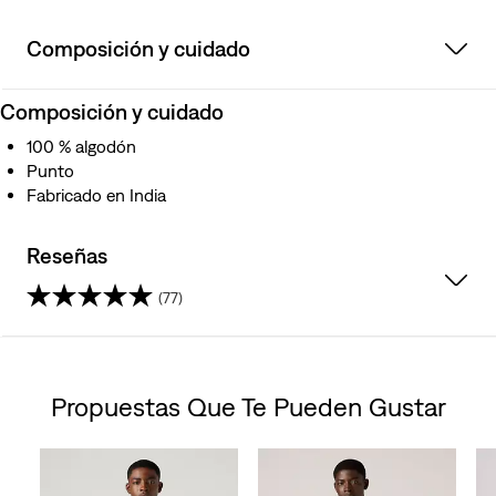
Composición y cuidado
Composición y cuidado
100 % algodón
Punto
Fabricado en India
Reseñas
(77)
4.6
de
Propuestas Que Te Pueden Gustar
5
Skip Carousel
estrellas.
77