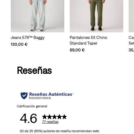
Jeans 578™ Baggy
Pantalones XX Chino
Ca
Standard Taper
Se
130,00 €
89,00 €
35
Reseñas
Calificación general
4.6
77 reseñas
20 de 25 (80%) autores de reseña recomiendan este