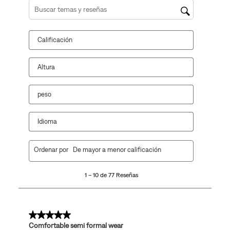
Región de búsqueda de temas y reseñas
Calificación
Altura
peso
Idioma
1
Ordenar por
De mayor a menor calificación
a
10
1 – 10 de 77 Reseñas
de
77
Reseñas.
5 de 5 estrellas.
Comfortable semi formal wear