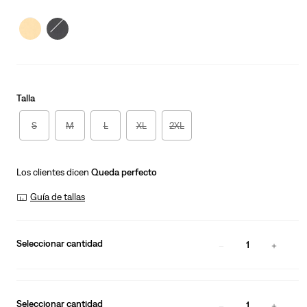
price
Price
is
Was
Talla
S
M
L
XL
2XL
Los clientes dicen
Queda perfecto
Guía de tallas
Seleccionar cantidad
1
Seleccionar cantidad
1