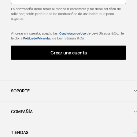
La contraseña debe tener al menos 8 caracteres y no debe ser fácil de
adivinar; están prohibidas las contraseñas de uso habitual o poco
seguras.
Al crear mi cuenta, acepto las
de Levi Strauss &Co. He
Condiciones de Uso
leido la
de Levi Strauss &Co.
Política de Privacidad
Crear una cuenta
SOPORTE
COMPAÑÍA
TIENDAS