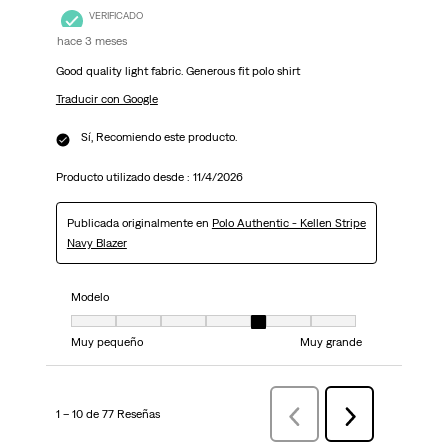
VERIFICADO
hace 3 meses
Good quality light fabric. Generous fit polo shirt
Traducir con Google
Sí, Recomiendo este producto.
Producto utilizado desde :
11/4/2026
Publicada originalmente en
Polo Authentic - Kellen Stripe
Navy Blazer
Modelo
Modelo, 5 de 7, donde 1 es igual a Muy pequeño y 7 es igual a Muy grand
Muy pequeño
Muy grande
1 – 10 de 77 Reseñas
AnteriorReseñas
Siguiente
Reseñas