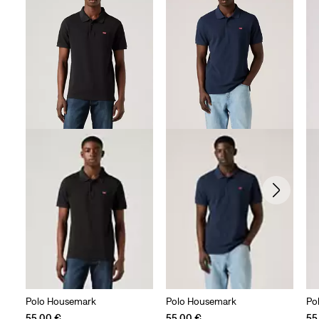
reseñas
Polo Housemark
Polo Housemark
Pol
55,00 €
55,00 €
55