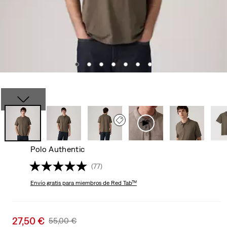
Polo Authentic
(77)
Envío gratis
para miembros de Red Tab™
Sale
27,50 €
Original
55,00 €