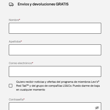
Envíos y devoluciones GRATIS
Nombre
*
Apellidos
*
Correo electrónico
*
Quiero recibir noticias y ofertas del programa de miembros Levi's®
Red Tab™ y del grupo de compañías LS&Co. Puedo darme de baja
en cualquier momento
Contraseña
*