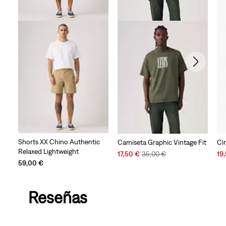
Shorts XX Chino Authentic
Camiseta Graphic Vintage Fit
Ci
Relaxed Lightweight
Sale
Original
Sal
17,50 €
35,00 €
19
59,00 €
Price
Price
Pri
is
was
is
Reseñas