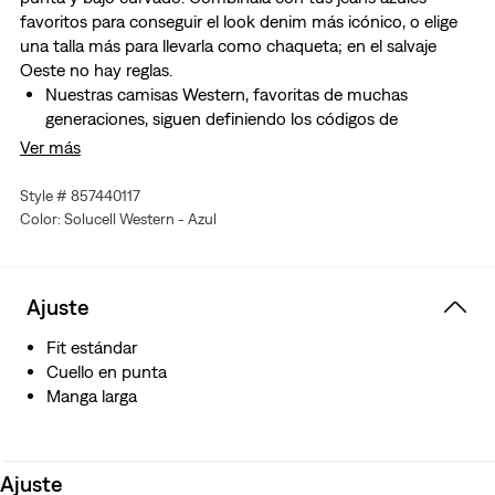
favoritos para conseguir el look denim más icónico, o elige
una talla más para llevarla como chaqueta; en el salvaje
Oeste no hay reglas.
Nuestras camisas Western, favoritas de muchas
generaciones, siguen definiendo los códigos de
vestimenta modernos
Ver más
Un tributo al estilo americano atemporal
Con todas las características que diferencian a nuestra
Style # 857440117
camisa Western del resto
Color: Solucell Western - Azul
Dos bolsillos con botón en el pecho
Esta prenda está confeccionada con Thermodapt,
nuestra tecnología para todas las estaciones. Este
Ajuste
innovador hilo de algodón hueco es transpirable,
refrescante y evacua la humedad cuando hace calor y
Fit estándar
aísla cuando hace frío. ¿Y lo mejor de todo? Consigues
Cuello en punta
ese look y sensación de denim clásico que te encanta.
Manga larga
Ajuste