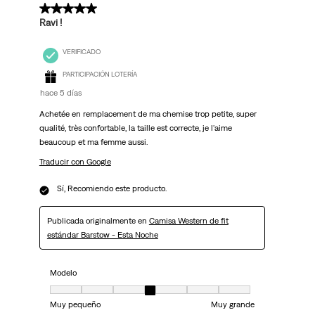
5 de 5 estrellas.
Ravi !
VERIFICADO
PARTICIPACIÓN LOTERÍA
hace 5 días
Achetée en remplacement de ma chemise trop petite, super
qualité, très confortable, la taille est correcte, je l'aime
beaucoup et ma femme aussi.
Traducir con Google
Sí, Recomiendo este producto.
Publicada originalmente en
Camisa Western de fit
estándar Barstow - Esta Noche
Modelo
Modelo, 4 de 7, donde 1 es igual a Muy pequeño y 7 es igual a Muy grand
Muy pequeño
Muy grande