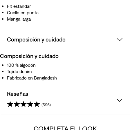
Fit estándar
Cuello en punta
Manga larga
Composición y cuidado
Composición y cuidado
100 % algodón
Tejido denim
Fabricado en Bangladesh
Reseñas
(596)
4.4
de
COMPLETA EL LOOK