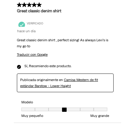
5 de 5 estrellas.
Great classic denim shirt
VERIFICADO
hace un día
Great classic denim shirt , perfect sizing! As always Levi’s is
my go to
Traducir con Google
Sí, Recomiendo este producto.
Publicada originalmente en
Camisa Western de fit
estándar Barstow - Lower Haight
Modelo
Modelo, 4 de 7, donde 1 es igual a Muy pequeño y 7 es igual a Muy grand
Muy pequeño
Muy grande