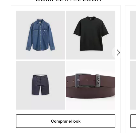
5
estrellas.
596
reseñas
Comprar el look