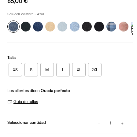
85,00 €
price
is
Solucell Western - Azul
Talla
XS
S
M
L
XL
2XL
Los clientes dicen
Queda perfecto
Guía de tallas
Seleccionar cantidad
1