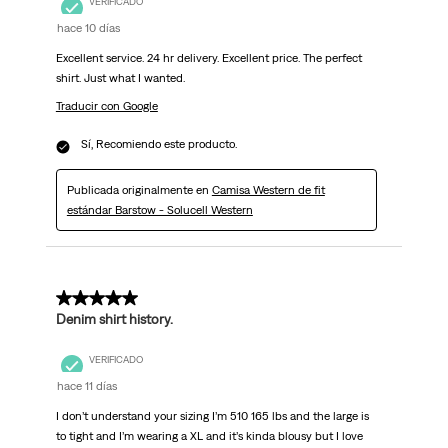
VERIFICADO
hace 10 días
Excellent service. 24 hr delivery. Excellent price. The perfect
shirt. Just what I wanted.
Traducir con Google
Sí, Recomiendo este producto.
Publicada originalmente en
Camisa Western de fit
estándar Barstow - Solucell Western
5 de 5 estrellas.
Denim shirt history.
VERIFICADO
hace 11 días
I don’t understand your sizing I’m 510 165 lbs and the large is
to tight and I’m wearing a XL and it’s kinda blousy but I love