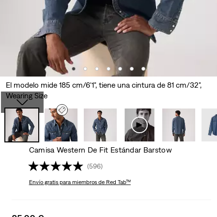
El modelo mide 185 cm/6'1", tiene una cintura de 81 cm/32",
Wearing Size
Camisa Western De Fit Estándar Barstow
(596)
Envío gratis
para miembros de Red Tab™
Sale