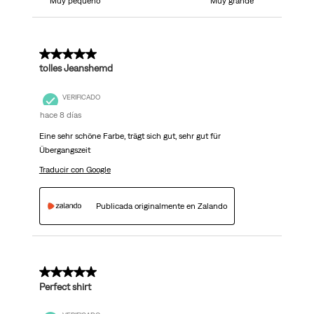
Muy pequeño
Muy grande
5 de 5 estrellas.
tolles Jeanshemd
VERIFICADO
hace 8 días
Eine sehr schöne Farbe, trägt sich gut, sehr gut für
Übergangszeit
Traducir con Google
Publicada originalmente en Zalando
5 de 5 estrellas.
Perfect shirt