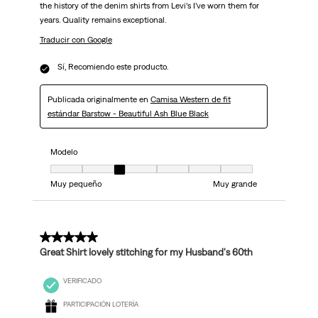
the history of the denim shirts from Levi’s I’ve worn them for
years. Quality remains exceptional.
Traducir con Google
Sí, Recomiendo este producto.
Publicada originalmente en
Camisa Western de fit
estándar Barstow - Beautiful Ash Blue Black
Modelo
Modelo, 3 de 7, donde 1 es igual a Muy pequeño y 7 es igual a Muy grand
Muy pequeño
Muy grande
5 de 5 estrellas.
Great Shirt lovely stitching for my Husband's 60th
VERIFICADO
PARTICIPACIÓN LOTERÍA