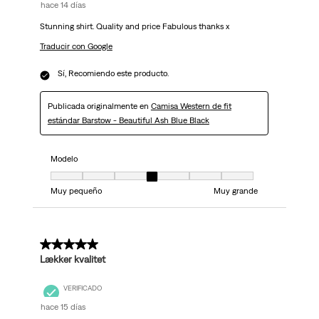
hace 14 días
Stunning shirt. Quality and price Fabulous thanks x
Traducir con Google
Sí, Recomiendo este producto.
Publicada originalmente en
Camisa Western de fit
estándar Barstow - Beautiful Ash Blue Black
Modelo
Modelo, 4 de 7, donde 1 es igual a Muy pequeño y 7 es igual a Muy grand
Muy pequeño
Muy grande
5 de 5 estrellas.
Lækker kvalitet
VERIFICADO
hace 15 días