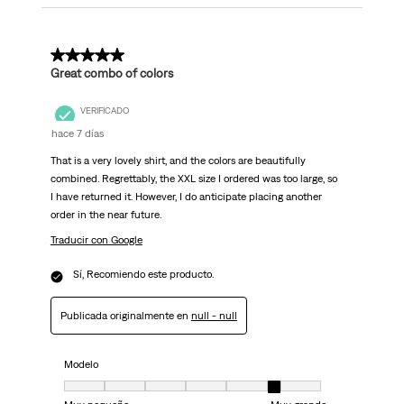
5 de 5 estrellas.
Great combo of colors
VERIFICADO
hace 7 días
That is a very lovely shirt, and the colors are beautifully
combined. Regrettably, the XXL size I ordered was too large, so
I have returned it. However, I do anticipate placing another
order in the near future.
Traducir con Google
Sí, Recomiendo este producto.
Publicada originalmente en
null - null
Modelo
Modelo, 6 de 7, donde 1 es igual a Muy pequeño y 7 es igual a Muy grand