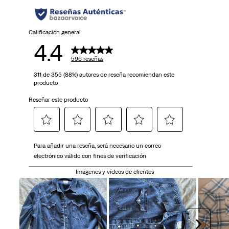
Calificación general
4.4
596 reseñas
311 de 355 (88%) autores de reseña recomiendan este
producto
Reseñar este producto
Seleccionar
Seleccionar
Seleccionar
Seleccionar
Seleccionar
Para añadir una reseña, será necesario un correo
para
para
para
para
para
electrónico válido con fines de verificación
calificar
calificar
calificar
calificar
calificar
el
el
el
el
el
Imágenes y vídeos de clientes
artículo
artículo
artículo
artículo
artículo
con
con
con
con
con
1
2
3
4
5
estrella
estrellas.
estrellas.
estrellas.
estrellas.
Siguien
Esta
Esta
Esta
Esta
Esta