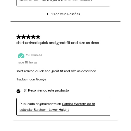
a
10
1 – 10 de 596 Reseñas
de
596
Reseñas.
5 de 5 estrellas.
shirt arrived quick and great fit and size as desc
VERIFICADO
hace 18 horas
shirt arrived quick and great fit and size as described
Traducir con Google
Sí, Recomiendo este producto.
Publicada originalmente en
Camisa Western de fit
estándar Barstow - Lower Haight