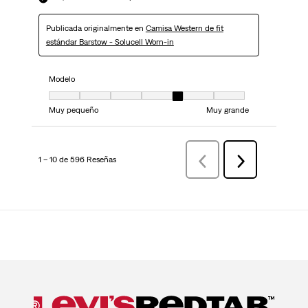
Publicada originalmente en
Camisa Western de fit
estándar Barstow - Solucell Worn-in
Modelo
Modelo, 5 de 7, donde 1 es igual a Muy pequeño y 7 es igual a Muy grand
Muy pequeño
Muy grande
1 – 10 de 596 Reseñas
AnteriorReseñas
Siguiente
Reseñas