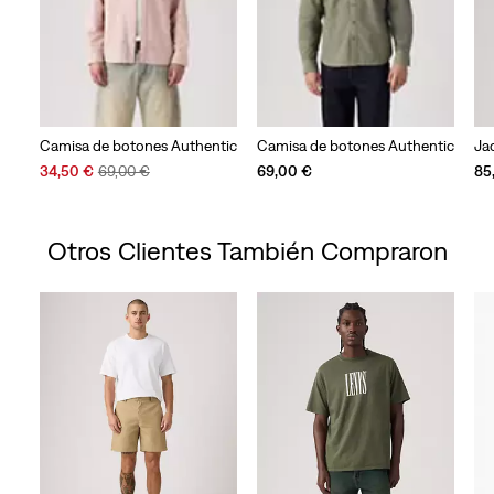
Camisa de botones Authentic
Camisa de botones Authentic
Ja
Sale
Original
34,50 €
69,00 €
69,00 €
85
Price
Price
is
was
Otros Clientes También Compraron
Skip Carousel