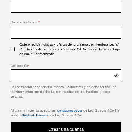
Correo electrónico
*
Quiero recibir noticias y ofertas del programa de miembros Levi's®
Red Tab™ y del grupo de compañías LS&Co. Puedo darme de baja
en cualquier momento
Contraseña
*
La contraseña debe tener al menos 8 caracteres y no debe ser fácil de
adivinar; están prohibidas las contraseñas de uso habitual o poco
seguras.
Al crear mi cuenta, acepto las
de Levi Strauss &Co. He
Condiciones de Uso
leido la
de Levi Strauss &Co.
Política de Privacidad
Crear una cuenta