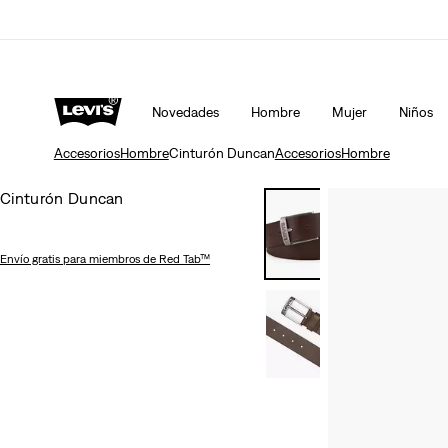
Unidays: Los estudiantes obtienen un 20% de descuent
Novedades
Hombre
Mujer
Niños
Accesorios
Hombre
Cinturón Duncan
Accesorios
Hombre
Cinturón Duncan
Envío gratis
para miembros de Red Tab™