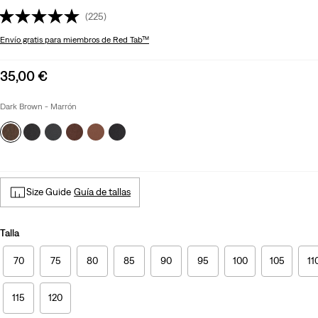
(225)
Envío gratis
para miembros de Red Tab™
Sale
35,00 €
price
is
Dark Brown - Marrón
Size Guide
Guía de tallas
Talla
70
75
80
85
90
95
100
105
11
115
120