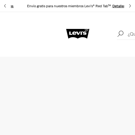
o
Detalles
Envío gratis para nuestros miembros Levi’s® Red Tab™.
Detalles
Unidays: Los estudiantes obtienen un 20% de descuento
Detalles
En