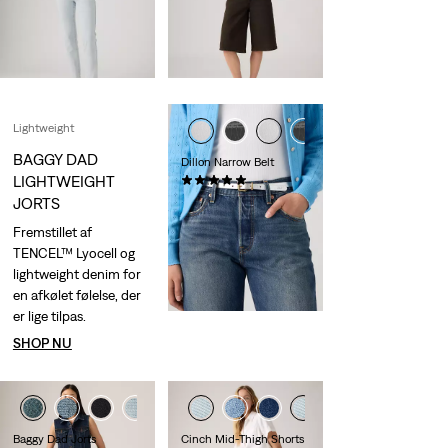
Sale
Original
kr 474,00
kr 949,00
Price
Price
29%
rabat
på laveste
is
was
30-dages pris
(kr 664,00)
Lightweight
BAGGY DAD
Dillon Narrow Belt
LIGHTWEIGHT
(4)
kr 349,00
JORTS
Fremstillet af
TENCEL™ Lyocell og
lightweight denim for
en afkølet følelse, der
er lige tilpas.
SHOP NU
+1
Baggy Dad Jorts
Cinch Mid-Thigh Shorts