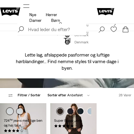
Nye
Herrer
til
Opdateret politik for levering og returnering
Detaljer
Damer
Børn
Levi's®-appen. Det bedste fra Levi's®, skræddersyet til
Tilmeld dig nu
dig.
Detaljer
Tilmeld dig nu
Denmark
Til
Denmark
Lette lag, afslappede pasformer og luftige
hørblandinger... Find nemme styles til varme dage i
byen.
Filtrer
/ Sortér
Sortér efter
Anbefalet
28 Varer
+1
724™ jeans med lige ben
Super Baggy Jorts
og høj talje
(120)
(1942)
kr 729,00