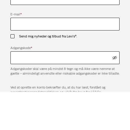
E-mail
*
Send mig nyheder og tilbud fra Levi's®.
Adgangskode
*
Adgangskoder skal være på mindst 8 tegn og må ikke være nemme at
gætte – almindeligt anvendte eller risikable adgangskoder er ikke tilladte.
Ved at oprette en konto bekræfter du, at du har læst, forstået og
accepteret persondatapolitikken og vilkår for brug for LS&Co.
Opret konto