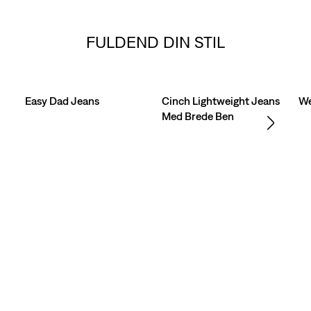
FULDEND DIN STIL
Skip Carousel
Easy Dad Jeans
Cinch Lightweight Jeans
We
Med Brede Ben