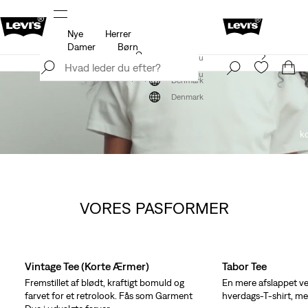
Nye
Herrer
til
Opdateret politik for levering og returnering
Detaljer
Damer
Børn
Levi's®-appen. Det bedste fra Levi's®, skræddersyet til
Tilmeld dig nu
dig.
Detaljer
Tilmeld dig nu
Denmark
Denmark
ko
VORES PASFORMER
Skip Carousel
Vintage Tee (korte Ærmer)
Tabor Tee
Fremstillet af blødt, kraftigt bomuld og
En mere afslappet ve
farvet for et retrolook. Fås som Garment
hverdags‑T‑shirt, med