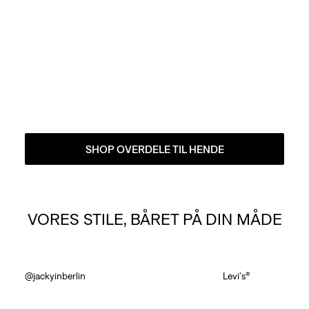
SHOP OVERDELE TIL HENDE
VORES STILE, BÅRET PÅ DIN MÅDE
Skip Carousel
@jackyinberlin
Levi's®