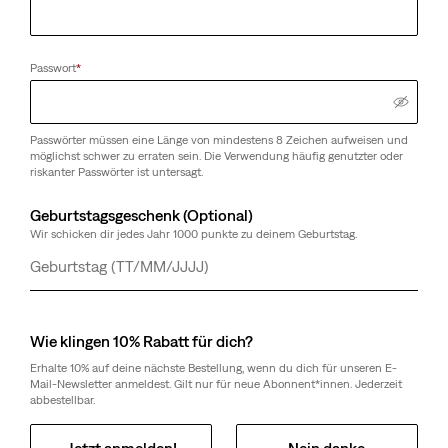
Passwort
*
Passwörter müssen eine Länge von mindestens 8 Zeichen aufweisen und
möglichst schwer zu erraten sein. Die Verwendung häufig genutzter oder
riskanter Passwörter ist untersagt.
Geburtstagsgeschenk (Optional)
Wir schicken dir jedes Jahr 1000 punkte zu deinem Geburtstag.
Tag
Monat
Jahr
Wie klingen 10% Rabatt für dich?
Erhalte 10% auf deine nächste Bestellung, wenn du dich für unseren E-
Mail-Newsletter anmeldest. Gilt nur für neue Abonnent*innen. Jederzeit
abbestellbar.
Jetzt anmelden!
Nein danke