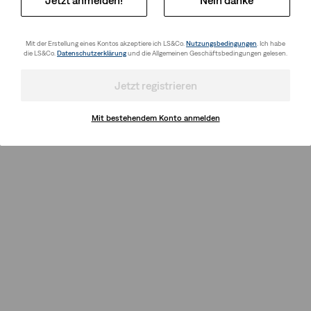
Mit der Erstellung eines Kontos akzeptiere ich LS&Co.
Nutzungsbedingungen
. Ich habe
die LS&Co.
Datenschutzerklärung
und die Allgemeinen Geschäftsbedingungen gelesen.
Jetzt registrieren
Mit bestehendem Konto anmelden