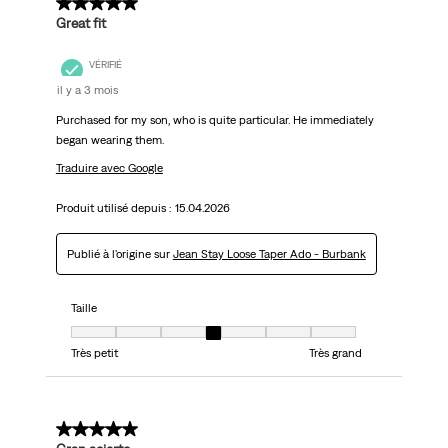
5 sur 5 étoiles.
Great fit
VÉRIFIÉ
il y a 3 mois
Purchased for my son, who is quite particular. He immediately
began wearing them.
Traduire avec Google
Produit utilisé depuis :
15.04.2026
Publié à l'origine sur
Jean Stay Loose Taper Ado - Burbank
Taille
Taille, 4 sur 7, où 1 est égal à Très petit et 7 est égal à Très grand
Très petit
Très grand
5 sur 5 étoiles.