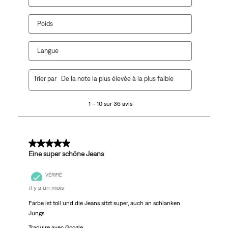
Poids
Langue
1
Trier par
De la note la plus élevée à la plus faible
à
10
1 – 10 sur 36 avis
sur
36
avis.
5 sur 5 étoiles.
Eine super schöne Jeans
VÉRIFIÉ
il y a un mois
Farbe ist toll und die Jeans sitzt super, auch an schlanken
Jungs
Traduire avec Google