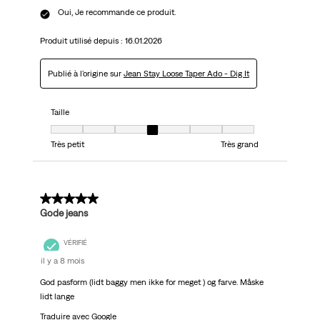
Oui, Je recommande ce produit.
Produit utilisé depuis :
16.01.2026
Publié à l'origine sur
Jean Stay Loose Taper Ado - Dig It
Taille
Taille, 4 sur 7, où 1 est égal à Très petit et 7 est égal à Très grand
Très petit
Très grand
5 sur 5 étoiles.
Gode jeans
VÉRIFIÉ
il y a 8 mois
God pasform (lidt baggy men ikke for meget ) og farve. Måske
lidt lange
Traduire avec Google