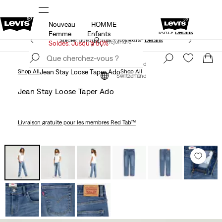
Nouveau
HOMME
KLARNA: ACHETEZ MAINTENANT ET PAYE
se à jour
Détails
TARD!
Détails
Femme
Enfants
Soldes: Jusqu’à 50% + 10% extra*
Détails
Rejoindre
Soldes: Jusqu’à 50%
maintenant
Rejoindre
maintenant
Switzerland
Shop All
Jean Stay Loose Taper Ado
Shop All
Switzerland
Jean Stay Loose Taper Ado
Livraison gratuite
pour les membres Red Tab™