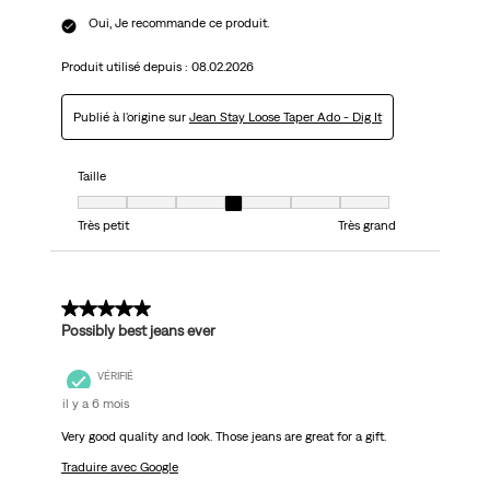
Oui, Je recommande ce produit.
Produit utilisé depuis :
08.02.2026
Publié à l'origine sur
Jean Stay Loose Taper Ado - Dig It
Taille
Taille, 4 sur 7, où 1 est égal à Très petit et 7 est égal à Très grand
Très petit
Très grand
5 sur 5 étoiles.
Possibly best jeans ever
VÉRIFIÉ
il y a 6 mois
Very good quality and look. Those jeans are great for a gift.
Traduire avec Google