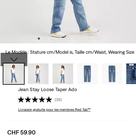
Le Modèle : Stature cm/Model is, Taille cm/Waist, Wearing Size
Jean Stay Loose Taper Ado
(36)
Livraison gratuite
pour les membres Red Tab™
Sale
CHF 59.90