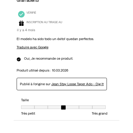
Gran acierto
VÉRIFIÉ
INSCRIPTION AU TIRAGE AU
il y a 4 mois
El modelo ha sido todo un éxito! quedan perfectos.
Traduire avec Google
Oui, Je recommande ce produit.
Produit utilisé depuis :
10.03.2026
Publié à l'origine sur
Jean Stay Loose Taper Ado - Dig It
Taille
Taille, 4 sur 7, où 1 est égal à Très petit et 7 est égal à Très grand
Très petit
Très grand