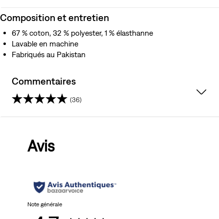
Composition et entretien
67 % coton, 32 % polyester, 1 % élasthanne
Lavable en machine
Fabriqués au Pakistan
Commentaires
(36)
4.7
sur
Avis
5
étoiles.
36
avis
Note générale