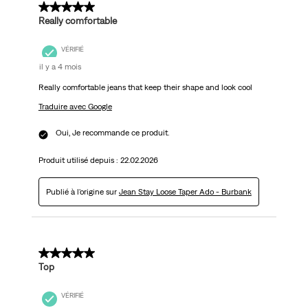
5 sur 5 étoiles.
Really comfortable
VÉRIFIÉ
il y a 4 mois
Really comfortable jeans that keep their shape and look cool
Traduire avec Google
Oui, Je recommande ce produit.
Produit utilisé depuis :
22.02.2026
Publié à l'origine sur
Jean Stay Loose Taper Ado - Burbank
5 sur 5 étoiles.
Top
VÉRIFIÉ