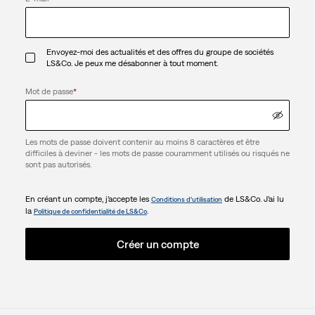
Envoyez-moi des actualités et des offres du groupe de sociétés
LS&Co. Je peux me désabonner à tout moment.
Mot de passe
*
Les mots de passe doivent contenir au moins 8 caractères et être
difficiles à deviner - les mots de passe couramment utilisés ou risqués ne
sont pas autorisés.
En créant un compte, j’accepte les
de LS&Co. J’ai lu
Conditions d’utilisation
la
.
Politique de confidentialité de LS&Co
Créer un compte