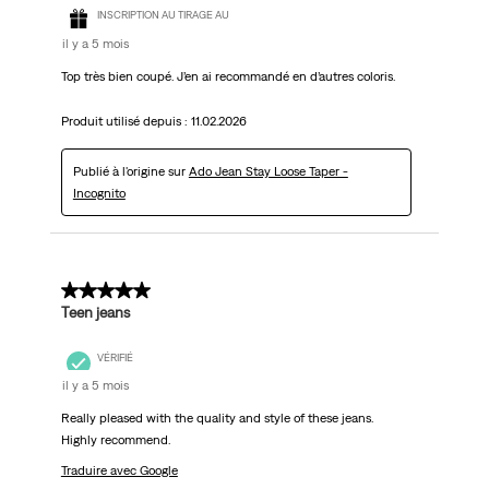
INSCRIPTION AU TIRAGE AU
il y a 5 mois
Top très bien coupé. J’en ai recommandé en d’autres coloris.
Produit utilisé depuis :
11.02.2026
Publié à l'origine sur
Ado Jean Stay Loose Taper -
Incognito
5 sur 5 étoiles.
Teen jeans
VÉRIFIÉ
il y a 5 mois
Really pleased with the quality and style of these jeans.
Highly recommend.
Traduire avec Google