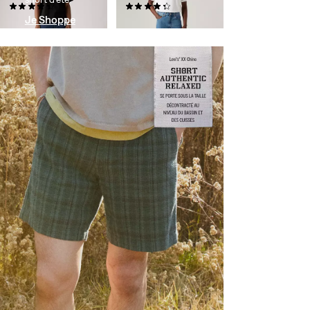
(0)
(0)
Je Shoppe
CHF 79.90
CHF 69.90
Fishing Cargo Shorts
Lightweight
Short XX Chino
(0)
Authentic Relaxed
CHF 79.90
Lightweight
(0)
CHF 69.90
Lightweight
Carrier Cargo Shorts (Big
Short boxer coton et lin
& Tall)
(0)
(0)
CHF 79.90
CHF 69.90