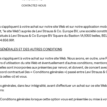
CONTACTEZ-NOUS
s'appliquent à votre achat sur notre site Web et sur notre application mobile
, "le site Web") auprès de Levi Strauss & Co. Europe BV, une société constitu
 situés à Levi Strauss & Co Europe BV Square du Bastion 1A,1050 Ixelles, BE
4.656.991.
 GÉNÉRALES ET DES AUTRES CONDITIONS
 s'appliquent à votre achat sur notre site Web. Nous avons, en outre, une Po
ns d'utilisation du site Web et éventuellement d’autres conditions, mentions
uelles sont incorporées aux présentes par renvoi, et doivent, de concert ave
rd contractuel (les « Conditions générales ») passé entre Levi Strauss & C
à celles-ci) et vous.
 générales, dans leur intégralité, avant d’effectuer un achat sur ce site We
ns:
s Conditions générales lorsque cette option vous est présentée ou mise à votr