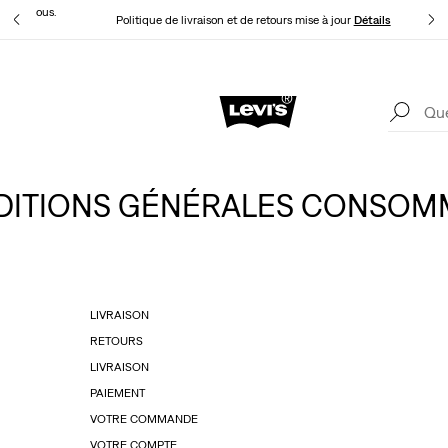
t pour vous.
Politique de livraison et de retours mise à jour
Détails
Levi's App. Le meilleur de Levi’s®, sur mesure, spécialement pour vous.
Détails
DITIONS GÉNÉRALES CONSOM
LIVRAISON
RETOURS
LIVRAISON
PAIEMENT
VOTRE COMMANDE
VOTRE COMPTE