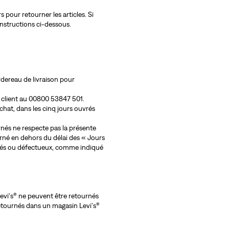
 pour retourner les articles. Si
nstructions ci-dessous.
ordereau de livraison pour
ce client au 00800 53847 501.
hat, dans les cinq jours ouvrés
urnés ne respecte pas la présente
urné en dehors du délai des « Jours
magés ou défectueux, comme indiqué
Levi's® ne peuvent être retournés
retournés dans un magasin Levi's®