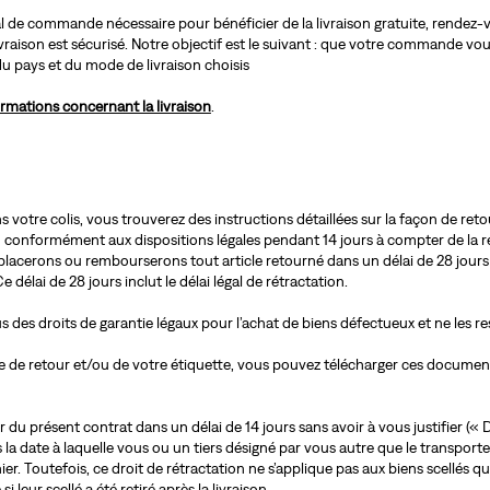
 de commande nécessaire pour bénéficier de la livraison gratuite, rendez-v
livraison est sécurisé. Notre objectif est le suivant : que votre commande 
du pays et du mode de livraison choisis
ormations concernant la livraison
.
 votre colis, vous trouverez des instructions détaillées sur la façon de reto
 conformément aux dispositions légales pendant 14 jours à compter de la réce
mplacerons ou rembourserons tout article retourné dans un délai de 28 jours
e délai de 28 jours inclut le délai légal de rétractation.
s des droits de garantie légaux pour l’achat de biens défectueux et ne les re
e de retour et/ou de votre étiquette, vous pouvez télécharger ces document
 du présent contrat dans un délai de 14 jours sans avoir à vous justifier (« D
ès la date à laquelle vous ou un tiers désigné par vous autre que le transpo
ier. Toutefois, ce droit de rétractation ne s’applique pas aux biens scellés 
i leur scellé a été retiré après la livraison.