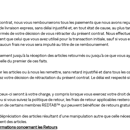
 contrat, nous vous rembourserons tous les paiements que nous avons reçus 
 de livraison express, sans délai injustifié et, en tout état de cause, au plus t
formés de votre décision de vous rétracter du présent contrat. Nous effec
t que celui que vous avez utilisé pour la transaction initiale, sauf si vou
, aucun frais ne vous sera imputé au titre de ce remboursement.
ment jusqu’à la réception des articles retournés ou jusqu’à ce que vous ayez
celle du premier de ces faits.
es articles ou à nous les remettre, sans retard injustifié et dans tous les c
otre décision de rétractation du présent contrat. Le délai est respecté si 
, ceux-ci seront à votre charge, y compris lorsque vous exercez votre droit d
u si vous suivez la politique de retour, les frais de retour applicables rester
ion de certains membres REDTAB™ qui peuvent bénéficier de retours gratui
épréciation des articles résultant d’une manipulation autre que celle nécessa
nt des articles.
formations concernant les Retours
.