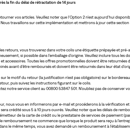
ès la fin du délai de rétractation de 14 jours
tourner vos articles. Veuillez noter que l’Option 2 n’est aujourd’hui disponi
. Nous travaillons sur cette implémentation et mettrons à jour cette section
 des retours, vous trouverez dans votre colis une étiquette prépayée et pré-
gneusement, si possible dans l’emballage d’origine. Veuillez inclure tous les 
 et accessoires. Toutes les offres promotionnelles doivent être retournées da
inés avant d’être remboursés et doivent être retournés dans leur état d’orig
ur le motif du retour (la justification n’est pas obligatoire) sur le bordereau
tour, puis suivez les instructions figurant sur le colis.
tez notre service client au 00800 53847 501. N’oubliez pas de conserver v
r, nous vous en informerons par e-mail et procéderons à la vérification et à
 sera crédité sous 5 à 10 jours ouvrés. Veuillez noter que les délais de rem
émetteur de la carte de crédit ou le prestataire de services de paiement (pa
 de remboursement ne commence que lorsque le produit sera reçu à l’entre
dans le même temps, vous avez demandé un remboursement à l’établisseme