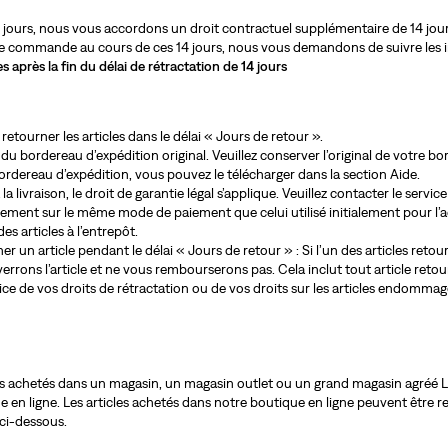
4 jours, nous vous accordons un droit contractuel supplémentaire de 14 jours
re commande au cours de ces 14 jours, nous vous demandons de suivre les i
s après la fin du délai de rétractation de 14 jours
retourner les articles dans le délai « Jours de retour ».
 du bordereau d’expédition original. Veuillez conserver l’original de votre b
ordereau d’expédition, vous pouvez le télécharger dans la section Aide.
a livraison, le droit de garantie légal s’applique. Veuillez contacter le servi
ent sur le même mode de paiement que celui utilisé initialement pour l’ac
des articles à l’entrepôt.
er un article pendant le délai « Jours de retour » : Si l’un des articles reto
errons l’article et ne vous rembourserons pas. Cela inclut tout article reto
ercice de vos droits de rétractation ou de vos droits sur les articles endom
icles achetés dans un magasin, un magasin outlet ou un grand magasin agréé 
ue en ligne. Les articles achetés dans notre boutique en ligne peuvent être 
ci-dessous.