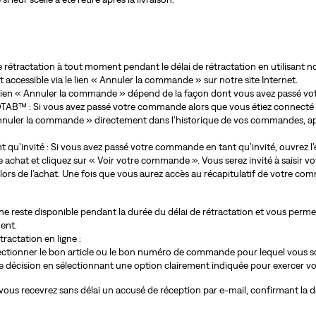
 rétractation à tout moment pendant le délai de rétractation en utilisant n
t accessible via le lien « Annuler la commande » sur notre site Internet.
lien « Annuler la commande » dépend de la façon dont vous avez passé v
™ : Si vous avez passé votre commande alors que vous étiez connecté
nnuler la commande » directement dans l’historique de vos commandes, ap
u’invité : Si vous avez passé votre commande en tant qu’invité, ouvrez l’
achat et cliquez sur « Voir votre commande ». Vous serez invité à saisir
e lors de l’achat. Une fois que vous aurez accès au récapitulatif de votre com
gne reste disponible pendant la durée du délai de rétractation et vous permet
ment.
tractation en ligne :
lectionner le bon article ou le bon numéro de commande pour lequel vous so
 décision en sélectionnant une option clairement indiquée pour exercer vot
us recevrez sans délai un accusé de réception par e-mail, confirmant la dat