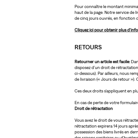
Pour connaître le montant minimal
haut de la page. Notre service de 
de cinq jours ouvrés, en fonction 
Cliquez ici pour obtenir plus d'inf
RETOURS
Retourner un article est facile:
Dans
disposez d’un droit de rétractation
ci-dessous). Par ailleurs, nous re
de livraison (« Jours de retour »). C
Ces deux droits s’appliquent en plu
En cas de perte de votre formulair
Droit de rétractation
Vous avez le droit de vous rétracter
rétractation expirera 14 jours apr
possession des biens livrés en dern
des raisons sanitaires ou d’hygiène s