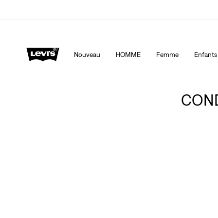
Levi's App. Le meilleur de Levi’s®, sur mesure, spécialemen
Détails
Nouveau
HOMME
Femme
Enfants
CON