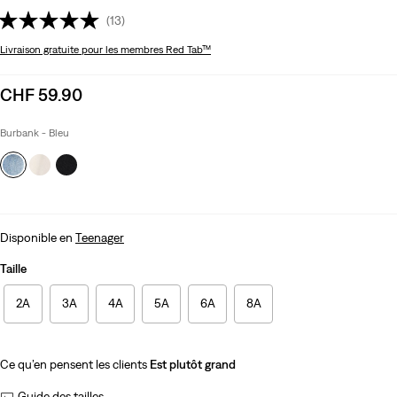
(13)
Livraison gratuite
pour les membres Red Tab™
Sale
CHF 59.90
price
is
Burbank - Bleu
Disponible en
Teenager
Taille
2A
3A
4A
5A
6A
8A
Ce qu’en pensent les clients
Est plutôt grand
Guide des tailles