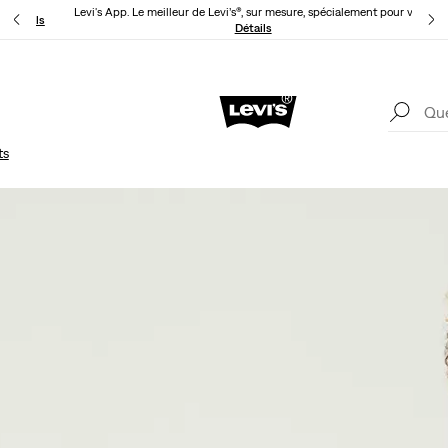
Levi's App. Le meilleur de Levi’s®, sur mesure, spécialement pour vous.
D!
Détails
Détails
Levi'
KLARNA: ACHETEZ MAINTENANT ET PAYEZ PLUS TARD!
Détails
ts