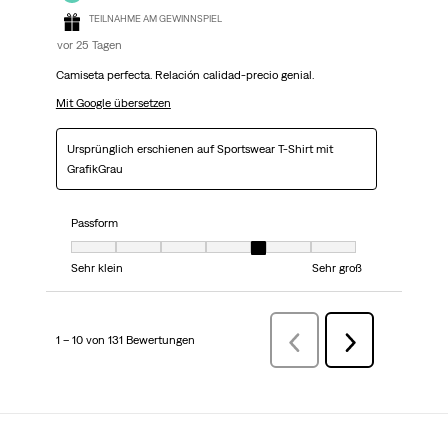
TEILNAHME AM GEWINNSPIEL
vor 25 Tagen
Camiseta perfecta. Relación calidad-precio genial.
Mit Google übersetzen
Ursprünglich erschienen auf Sportswear T-Shirt mit
GrafikGrau
Passform
Passform, 5 von 7, wo 1 gleich Sehr klein ist und 7 gleich Sehr groß ist
Sehr klein
Sehr groß
1 – 10 von 131 Bewertungen
VorherigeBewertungen
Weiter
Bewertungen