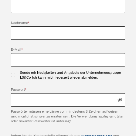
Nachname
*
E-Mail
*
Sende mir Neuigkeiten und Angebote der Unternehmensgruppe
LS&Co. Ich kann mich jederzeit wieder abmelden.
Passwort
*
Passwörter müssen eine Länge von mindestens 8 Zeichen aufweisen
und möglichst schwer zu erraten sein. Die Verwendung häufig genutzter
oder riskanter Passwörter ist untersagt.
Indem ich ein Konto erstelle, stimme ich den
von
Nutzungsbedingungen