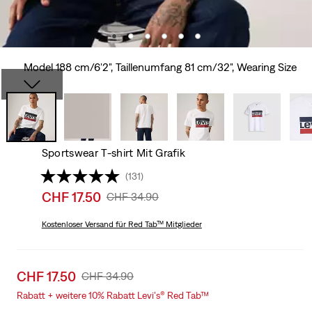
Model 188 cm/6'2", Taillenumfang 81 cm/32", Wearing Size
Sportswear T-shirt Mit Grafik
(131)
Sale
CHF 17.50
Original
CHF 34.90
price
Price
is
Kostenloser Versand
für Red Tab™ Mitglieder
Was
Sale
CHF 17.50
Original
CHF 34.90
price
Price
Rabatt + weitere 10% Rabatt Levi's® Red Tab™
is
Was