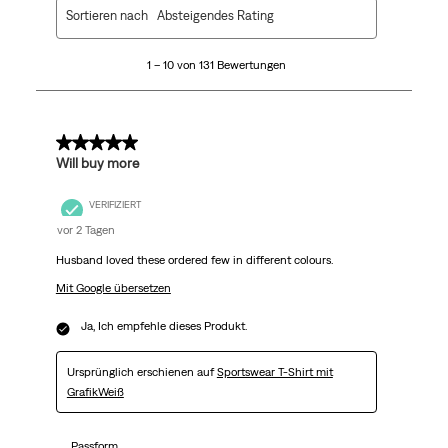
1
Sortieren nach
Absteigendes Rating
bis
10
1 – 10 von 131 Bewertungen
von
131
Bewertungen.
5 von 5 Sternen.
Will buy more
VERIFIZIERT
vor 2 Tagen
Husband loved these ordered few in different colours.
Mit Google übersetzen
Ja, Ich empfehle dieses Produkt.
Ursprünglich erschienen auf
Sportswear T-Shirt mit
GrafikWeiß
Passform