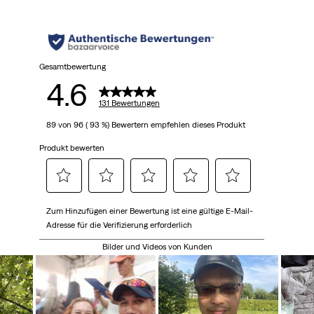
Sternen.
131
Bewertungen
Gesamtbewertung
4.6
131 Bewertungen
89 von 96 ( 93 %) Bewertern empfehlen dieses Produkt
Produkt bewerten
Wählen,
Wählen,
Wählen,
Wählen,
Wählen,
Zum Hinzufügen einer Bewertung ist eine gültige E-Mail-
um
um
um
um
um
Adresse für die Verifizierung erforderlich
den
den
den
den
den
Artikel
Artikel
Artikel
Artikel
Artikel
Bilder und Videos von Kunden
mit
mit
mit
mit
mit
1
2
3
4
5
Stern
Sternen
Sternen
Sternen
Sternen
zu
zu
zu
zu
zu