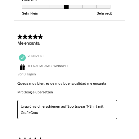
Passform, 4 von 7, wo 1 gleich Sehr klein ist und 7 gleich Sehr groß ist
Sehr klein
Sehr groß
5 von 5 Sternen.
Me encanta
VERIFIZIERT
TEILNAHME AM GEWINNSPIEL
vor 3 Tagen
Queda muy bien, es de muy buena calidad me encanta
Mit Google übersetzen
Ursprünglich erschienen auf Sportswear T-Shirt mit
GrafikGrau