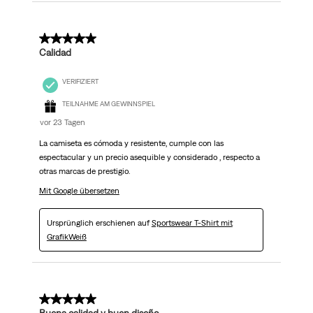
5 von 5 Sternen.
Calidad
VERIFIZIERT
TEILNAHME AM GEWINNSPIEL
vor 23 Tagen
La camiseta es cómoda y resistente, cumple con las
espectacular y un precio asequible y considerado , respecto a
otras marcas de prestigio.
Mit Google übersetzen
Ursprünglich erschienen auf
Sportswear T-Shirt mit
GrafikWeiß
5 von 5 Sternen.