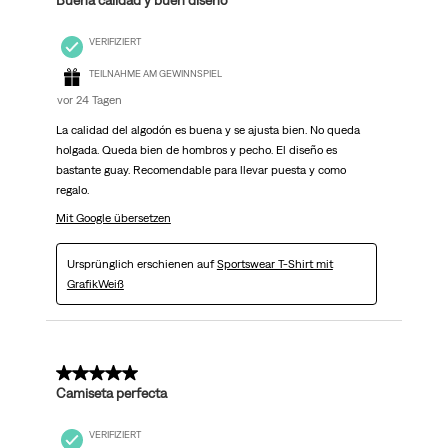
Buena calidad y buen diseño
VERIFIZIERT
TEILNAHME AM GEWINNSPIEL
vor 24 Tagen
La calidad del algodón es buena y se ajusta bien. No queda
holgada. Queda bien de hombros y pecho. El diseño es
bastante guay. Recomendable para llevar puesta y como
regalo.
Mit Google übersetzen
Ursprünglich erschienen auf
Sportswear T-Shirt mit
GrafikWeiß
5 von 5 Sternen.
Camiseta perfecta
VERIFIZIERT