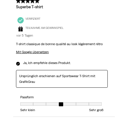
5 von 5 Sternen.
Superbe T-shirt
VERIFIZIERT
TEILNAHME AM GEWINNSPIEL
vor 5 Tagen
T-shirt classique de bonne qualité au look légèrement rétro
Mit Google übersetzen
Ja, Ich empfehle dieses Produkt.
Ursprünglich erschienen auf Sportswear T-Shirt mit
GrafikGrau
Passform
Passform, 4 von 7, wo 1 gleich Sehr klein ist und 7 gleich Sehr groß ist
Sehr klein
Sehr groß