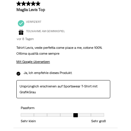
5 von 5 Sternen.
Maglia Levis Top
VERIFIZIERT
TEILNAHME AM GEWINNSPIEL
vor 8 Tagen
Tshirt Levis, veste perfetta come piace a me, cotone 100%.
Ottima qualità come sempre
Mit Google übersetzen
Ja, Ich empfehle dieses Produkt.
Ursprünglich erschienen auf Sportswear T-Shirt mit
GrafikGrau
Passform
Passform, 5 von 7, wo 1 gleich Sehr klein ist und 7 gleich Sehr groß ist
Sehr klein
Sehr groß