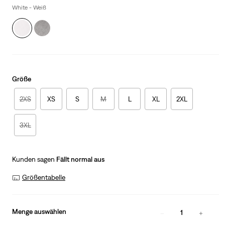
White - Weiß
Größe
2XS
XS
S
M
L
XL
2XL
3XL
Kunden sagen
Fällt normal aus
Größentabelle
Menge auswählen
1