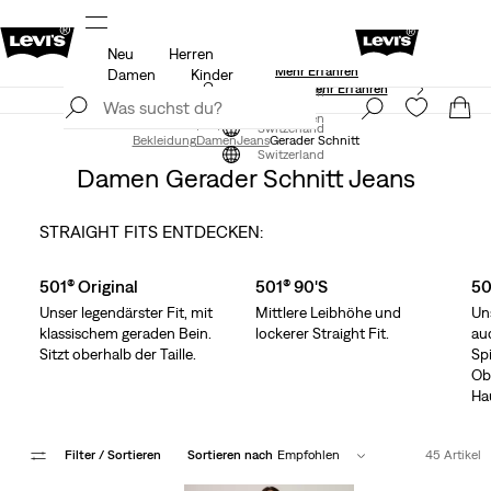
Neu
Herren
Aktualisierte Versand- und Rückgabebedingungen
en
Mehr Erfahren
Damen
Kinder
Levi’s® App. Best of Levi’s® für dich
Mehr Erfahren
Jetzt registrieren
Jetzt registrieren
Switzerland
Bekleidung
Damen
Jeans
Gerader Schnitt
Switzerland
Damen Gerader Schnitt Jeans
STRAIGHT FITS ENTDECKEN:
Skip Carousel
501® Original
501® 90's
50
Unser legendärster Fit, mit
Mittlere Leibhöhe und
Uns
klassischem geraden Bein.
lockerer Straight Fit.
au
Sitzt oberhalb der Taille.
Sp
Ob
Ha
Filter
/ Sortieren
Sortieren nach
Empfohlen
45 Artikel