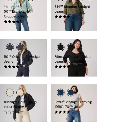
Lightweight
314™ Shaping Straight
501® Lightweight
Jeans
Cropped-Jeans
(0)
(0)
CHF 109.90
CHF 139.90
501® Original Selvedge
Ribcage Straight Ankle
Jeans
Jeans (Plus-Größe)
(0)
(0)
CHF 189.90
CHF 149.90
Ribcage-Cordhose in
Levi's® Vintage Clothing
voller Länge
1950's 701™ Jeans
(0)
(0)
CHF 139.90
CHF 349.90