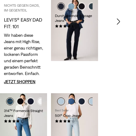
NICHTS GEGEN DADS,
+3
IM GEGENTEIL
Durchgehende Ribcage
LEVI'S® EASY DAD
Jeans
FIT: 101
(0)
CHF 139.90
Wir haben diese
Jeans mit High Rise,
einer genau richtigen,
lockeren Passform
und einem perfekt
geraden Beinschnitt
entworfen. Einfach.
JETZT SHOPPEN
+2
+3
314™ Formende Straight
Best Seller
Jeans
501® Crop Jeans
(0)
(0)
Sale
Original
CHF 109.90
CHF 60.00
CHF 119.90
Price
Price
28%
Rabatt
auf den
is
was