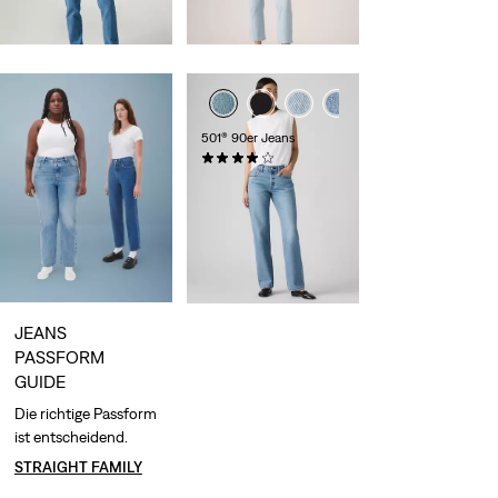
30-Tage-Tiefstpreis
(CHF 83.90)
+2
501® 90er Jeans
(0)
CHF 139.90
JEANS
PASSFORM
GUIDE
Die richtige Passform
ist entscheidend.
STRAIGHT FAMILY