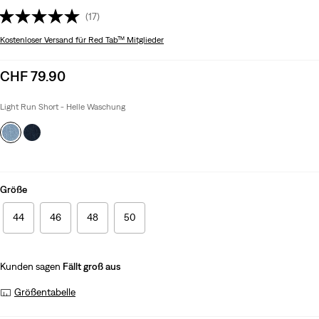
(17)
Kostenloser Versand
für Red Tab™ Mitglieder
Sale
CHF 79.90
price
is
Light Run Short - Helle Waschung
Größe
44
46
48
50
Kunden sagen
Fällt groß aus
Größentabelle