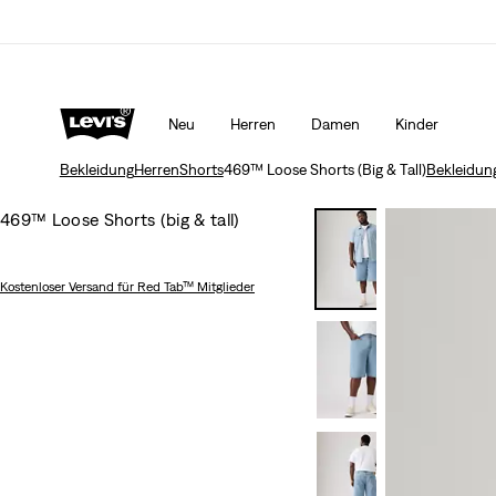
bebedingungen
Mehr Erfahren
KLARNA: JETZT KAUFEN & SPÄTER BEZAHLEN!
Neu
Herren
Damen
Kinder
Bekleidung
Herren
Shorts
469™ Loose Shorts (Big & Tall)
Bekleidun
469™ Loose Shorts (big & tall)
Kostenloser Versand
für Red Tab™ Mitglieder