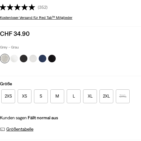
(352)
Kostenloser Versand
für Red Tab™ Mitglieder
Sale
CHF 34.90
price
is
Grey - Grau
Größe
2XS
XS
S
M
L
XL
2XL
3XL
Kunden sagen
Fällt normal aus
Größentabelle