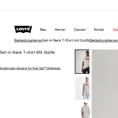
Aktualisierte Versand- und Rückgabebedingungen
Mehr
Neu
Herren
Damen
Kinder
Sal
Bekleidung
Herren
Set-In Neck T-Shirt mit Grafik
Bekleidung
Herren
Set-in Neck T-shirt Mit Grafik
Kostenloser Versand
für Red Tab™ Mitglieder