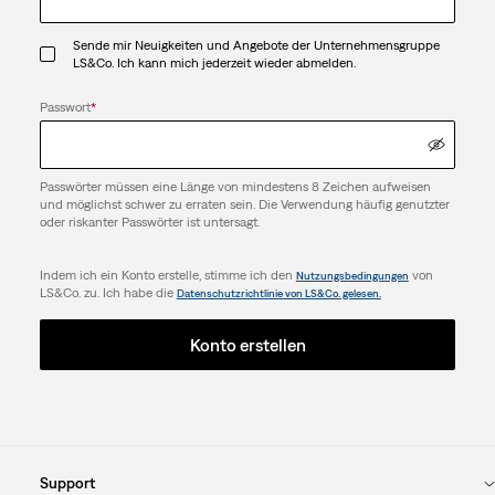
Sende mir Neuigkeiten und Angebote der Unternehmensgruppe
LS&Co. Ich kann mich jederzeit wieder abmelden.
Passwort
*
Passwörter müssen eine Länge von mindestens 8 Zeichen aufweisen
und möglichst schwer zu erraten sein. Die Verwendung häufig genutzter
oder riskanter Passwörter ist untersagt.
Indem ich ein Konto erstelle, stimme ich den
von
Nutzungsbedingungen
LS&Co. zu. Ich habe die
Datenschutzrichtlinie von LS&Co. gelesen.
Konto erstellen
Support