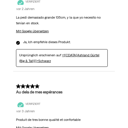
VERIFIZIERT
vor 2 Jahren
La pedí demasiado grande 135cm, y la que yo necesito no
tenían en stock.
Mit Google übersetzen
Ja, Ich empfehle dieses Produkt.
Ursprünglich erschienen auf
<![CDATA[Ashland Gürtel
(Big & Tall)]]>Schwarz
5 von 5 Sternen.
Au dela de mes espérances
VERIFIZIERT
vor 3 Jahren
Produit de tres bonne qualité et confortable
Mit Google übersetzen