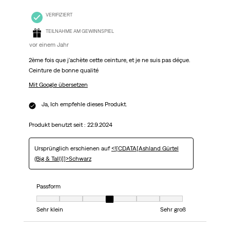
VERIFIZIERT
TEILNAHME AM GEWINNSPIEL
vor einem Jahr
2ème fois que j'achète cette ceinture, et je ne suis pas déçue.
Ceinture de bonne qualité
Mit Google übersetzen
Ja, Ich empfehle dieses Produkt.
Produkt benutzt seit :
22.9.2024
Ursprünglich erschienen auf
<![CDATA[Ashland Gürtel
(Big & Tall)]]>Schwarz
Passform
Passform, 4 von 7, wo 1 gleich Sehr klein ist und 7 gleich Sehr groß ist
Sehr klein
Sehr groß