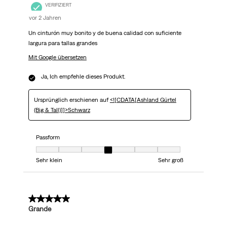
VERIFIZIERT
vor 2 Jahren
Un cinturón muy bonito y de buena calidad con suficiente
largura para tallas grandes
Mit Google übersetzen
Ja, Ich empfehle dieses Produkt.
Ursprünglich erschienen auf
<![CDATA[Ashland Gürtel
(Big & Tall)]]>Schwarz
Passform
Passform, 4 von 7, wo 1 gleich Sehr klein ist und 7 gleich Sehr groß ist
Sehr klein
Sehr groß
5 von 5 Sternen.
Grande