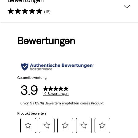
(16)
3.9
von
Bewertungen
5
Sternen.
16
Bewertungen
Gesamtbewertung
3.9
16 Bewertungen
8 von 9 ( 89 %) Bewertern empfehlen dieses Produkt
Produkt bewerten
Wählen,
Wählen,
Wählen,
Wählen,
Wählen,