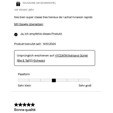
TEILNAHME AM GEWINNSPIEL
vor einem Jahr
tres bien super classe tres heireux de l achat livraison rapide
Mit Google übersetzen
Ja, Ich empfehle dieses Produkt.
Produkt benutzt seit :
14.10.2024
Ursprünglich erschienen auf
<![CDATA[Ashland Gürtel
(Big & Tall)]]>Schwarz
Passform
Passform, 4 von 7, wo 1 gleich Sehr klein ist und 7 gleich Sehr groß ist
Sehr klein
Sehr groß
5 von 5 Sternen.
Bonne qualité