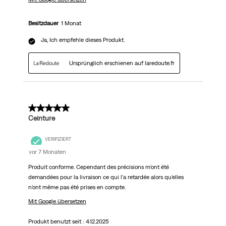
Besitzdauer
1 Monat
Ja, Ich empfehle dieses Produkt.
Ursprünglich erschienen auf laredoute.fr
4 von 5 Sternen.
Ceinture
VERIFIZIERT
vor 7 Monaten
Produit conforme. Cependant des précisions m'ont été
demandées pour la livraison ce qui l'a retardée alors qu'elles
n'ont même pas été prises en compte.
Mit Google übersetzen
Produkt benutzt seit :
4.12.2025