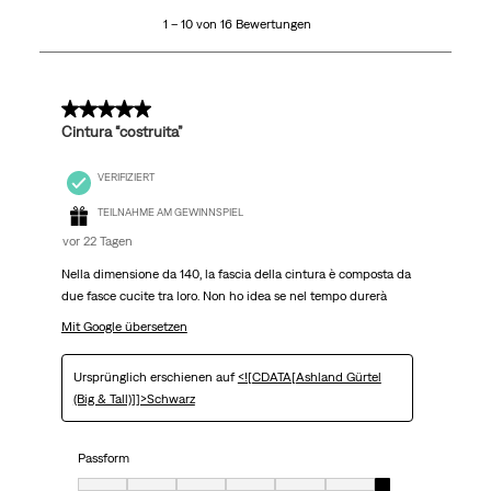
10
1 – 10 von 16 Bewertungen
von
16
Bewertungen.
5 von 5 Sternen.
Cintura “costruita”
VERIFIZIERT
TEILNAHME AM GEWINNSPIEL
vor 22 Tagen
Nella dimensione da 140, la fascia della cintura è composta da
due fasce cucite tra loro. Non ho idea se nel tempo durerà
Mit Google übersetzen
Ursprünglich erschienen auf
<![CDATA[Ashland Gürtel
(Big & Tall)]]>Schwarz
Passform
Passform, 7 von 7, wo 1 gleich Sehr klein ist und 7 gleich Sehr groß ist