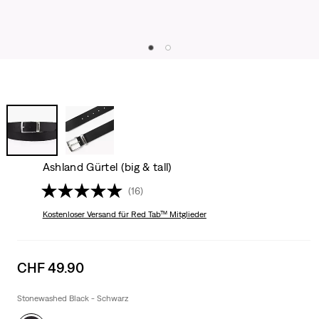
Ashland Gürtel (big & tall)
(16)
Kostenloser Versand
für Red Tab™ Mitglieder
Sale
CHF 49.90
price
is
Stonewashed Black - Schwarz