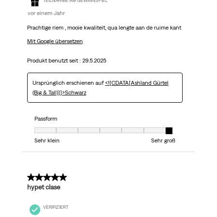
TEILNAHME AM GEWINNSPIEL
vor einem Jahr
Prachtige riem , mooie kwaliteit, qua lengte aan de ruime kant
Mit Google übersetzen
Produkt benutzt seit :
29.5.2025
Ursprünglich erschienen auf
<![CDATA[Ashland Gürtel
(Big & Tall)]]>Schwarz
Passform
Passform, 7 von 7, wo 1 gleich Sehr klein ist und 7 gleich Sehr groß ist
Sehr klein
Sehr groß
5 von 5 Sternen.
hypet clase
VERIFIZIERT