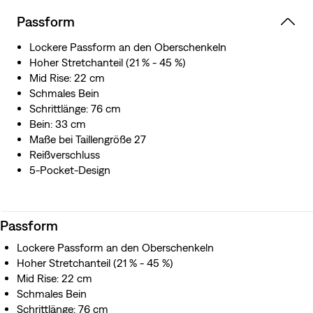
Für die Herstellung dieses Kleidungsstücks haben wir
Passform
TENCEL™ Lyocell verwendet, eine weiche Faser aus
nachhaltig gewonnenem Holz.
Lockere Passform an den Oberschenkeln
Hoher Stretchanteil (21 % - 45 %)
Mid Rise: 22 cm
Schmales Bein
Schrittlänge: 76 cm
Bein: 33 cm
Maße bei Taillengröße 27
Reißverschluss
5-Pocket-Design
Passform
Lockere Passform an den Oberschenkeln
Hoher Stretchanteil (21 % - 45 %)
Mid Rise: 22 cm
Schmales Bein
Schrittlänge: 76 cm