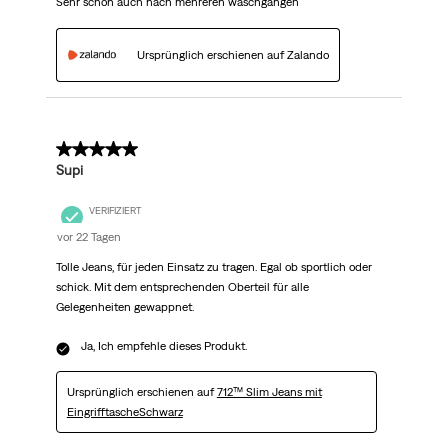
Sehr schön auch nach mehreren waschgängen
Ursprünglich erschienen auf Zalando
5 von 5 Sternen.
Supi
VERIFIZIERT
vor 22 Tagen
Tolle Jeans, für jeden Einsatz zu tragen. Egal ob sportlich oder
schick. Mit dem entsprechenden Oberteil für alle
Gelegenheiten gewappnet.
Ja, Ich empfehle dieses Produkt.
Ursprünglich erschienen auf
712™ Slim Jeans mit
EingrifftascheSchwarz