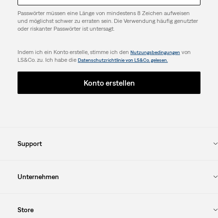
Passwörter müssen eine Länge von mindestens 8 Zeichen aufweisen
und möglichst schwer zu erraten sein. Die Verwendung häufig genutzter
oder riskanter Passwörter ist untersagt.
Indem ich ein Konto erstelle, stimme ich den
von
Nutzungsbedingungen
LS&Co. zu. Ich habe die
Datenschutzrichtlinie von LS&Co. gelesen.
Konto erstellen
Support
Unternehmen
Store