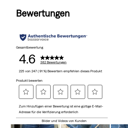
von
Bewertungen
5
Sternen.
382
Bewertungen
Gesamtbewertung
4.6
382 Bewertungen
225 von 247 ( 91 %) Bewertern empfehlen dieses Produkt
Produkt bewerten
Wählen,
Wählen,
Wählen,
Wählen,
Wählen,
Zum Hinzufügen einer Bewertung ist eine gültige E-Mail-
um
um
um
um
um
Adresse für die Verifizierung erforderlich
den
den
den
den
den
Artikel
Artikel
Artikel
Artikel
Artikel
Bilder und Videos von Kunden
mit
mit
mit
mit
mit