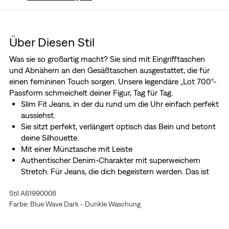
Über Diesen Stil
Was sie so großartig macht? Sie sind mit Eingrifftaschen
und Abnähern an den Gesäßtaschen ausgestattet, die für
einen femininen Touch sorgen. Unsere legendäre „Lot 700“-
Passform schmeichelt deiner Figur, Tag für Tag.
Slim Fit Jeans, in der du rund um die Uhr einfach perfekt
aussiehst.
Sie sitzt perfekt, verlängert optisch das Bein und betont
deine Silhouette.
Mit einer Münztasche mit Leiste
Authentischer Denim-Charakter mit superweichem
Stretch. Für Jeans, die dich begeistern werden. Das ist
Levi's® Stellar Stretch. Dank der ausgezeichneten
Stil A61990008
integrierten Formstabilität passt er sich perfekt an deine
Farbe: Blue Wave Dark - Dunkle Waschung
Kurven an und macht ohne auszubeulen oder
auszuleiern jede Bewegung mit – immer und bei jedem
Tragen.