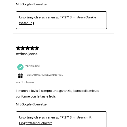
Mit Google übersetzen
Ursprünglich erschienen auf
712™ Slim JeansDunkle
Waschung
5 von 5 Sternen.
ottimo jeans
VERIFIZIERT
TEILNAHME AM GEWINNSPIEL
vor 15 Tagen
il marchio levis è sempre una garanzia, jeans della misura
conforme con le taglie levis.
Mit Google übersetzen
Ursprünglich erschienen auf
712™ Slim Jeans mit
EingrifftascheSchwarz