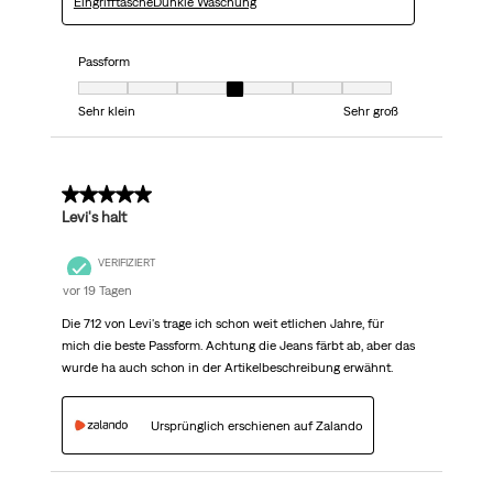
EingrifftascheDunkle Waschung
Passform
Passform, 4 von 7, wo 1 gleich Sehr klein ist und 7 gleich Sehr groß ist
Sehr klein
Sehr groß
5 von 5 Sternen.
Levi's halt
VERIFIZIERT
vor 19 Tagen
Die 712 von Levi's trage ich schon weit etlichen Jahre, für
mich die beste Passform. Achtung die Jeans färbt ab, aber das
wurde ha auch schon in der Artikelbeschreibung erwähnt.
Ursprünglich erschienen auf Zalando