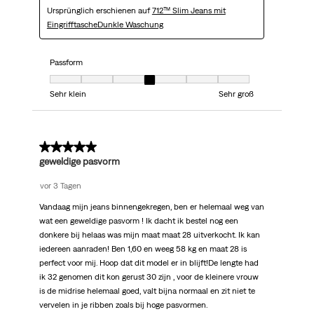
Ursprünglich erschienen auf
712™ Slim Jeans mit
EingrifftascheDunkle Waschung
Passform
Passform, 4 von 7, wo 1 gleich Sehr klein ist und 7 gleich Sehr groß ist
Sehr klein
Sehr groß
5 von 5 Sternen.
geweldige pasvorm
vor 3 Tagen
Vandaag mijn jeans binnengekregen, ben er helemaal weg van
wat een geweldige pasvorm ! Ik dacht ik bestel nog een
donkere bij helaas was mijn maat maat 28 uitverkocht. Ik kan
iedereen aanraden! Ben 1,60 en weeg 58 kg en maat 28 is
perfect voor mij. Hoop dat dit model er in blijft!De lengte had
ik 32 genomen dit kon gerust 30 zijn , voor de kleinere vrouw
is de midrise helemaal goed, valt bijna normaal en zit niet te
vervelen in je ribben zoals bij hoge pasvormen.