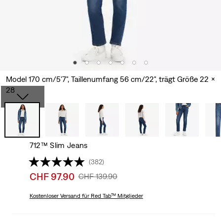
Model 170 cm/5'7", Taillenumfang 56 cm/22", trägt Größe 22 x
28
712™ Slim Jeans
(382)
Sale
CHF 97.90
Original
CHF 139.90
price
Price
is
Kostenloser Versand
für Red Tab™ Mitglieder
Was