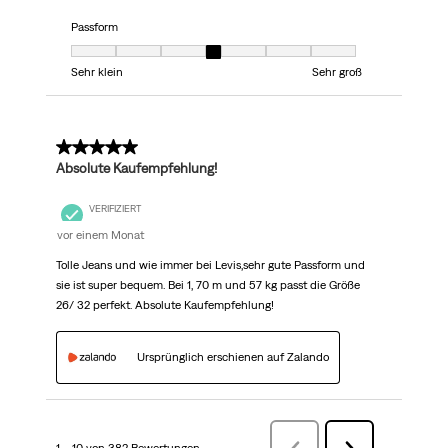
Passform
Passform, 4 von 7, wo 1 gleich Sehr klein ist und 7 gleich Sehr groß ist
Sehr klein
Sehr groß
5 von 5 Sternen.
Absolute Kaufempfehlung!
VERIFIZIERT
vor einem Monat
Tolle Jeans und wie immer bei Levis,sehr gute Passform und
sie ist super bequem. Bei 1, 70 m und 57 kg passt die Größe
26/ 32 perfekt. Absolute Kaufempfehlung!
Ursprünglich erschienen auf Zalando
1 – 10 von 382 Bewertungen