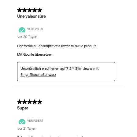
5 von 5 Sternen.
Une valeur sûre
VERIFIZIERT
vor 20 Tagen
Conforme au descriptif et à l’attente sur le produit
Mit Google übersetzen
Ursprünglich erschienen auf
712™ Slim Jeans mit
EingrifftascheSchwarz
5 von 5 Sternen.
Super
VERIFIZIERT
vor 21 Tagen