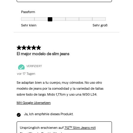
Passform
Passform, 3 von 7, wo 1 gleich Sehr klein ist und 7 gleich Sehr groß ist
Sehr klein
Sehr groß
5 von 5 Sternen.
El mejor modelo de slim jeans
VERIFIZIERT
vor 17 Tagen
Se adaptan bien a tu cuerpo, muy cómodos. No uso otro
modelo de jeans por la comodidad y la variedad de tallas
sobre todo de largo. Mido 1,77cm y uso una W30 L34.
Mit Google übersetzen
Ja, Ich empfehle dieses Produkt.
Ursprünglich erschienen auf
712™ Slim Jeans mit