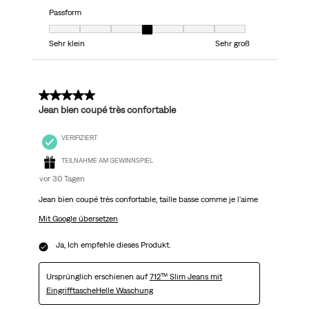
Passform
Passform, 4 von 7, wo 1 gleich Sehr klein ist und 7 gleich Sehr groß ist
Sehr klein
Sehr groß
5 von 5 Sternen.
Jean bien coupé très confortable
VERIFIZIERT
TEILNAHME AM GEWINNSPIEL
vor 30 Tagen
Jean bien coupé très confortable, taille basse comme je l'aime
Mit Google übersetzen
Ja, Ich empfehle dieses Produkt.
Ursprünglich erschienen auf
712™ Slim Jeans mit
EingrifftascheHelle Waschung