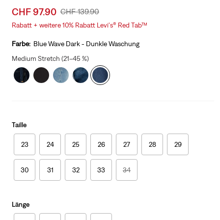
Sale
CHF 97.90
Original
CHF 139.90
price
Price
Rabatt + weitere 10% Rabatt Levi's® Red Tab™
is
Was
Farbe:
Blue Wave Dark - Dunkle Waschung
Medium Stretch (21–45 %)
Taille
23
24
25
26
27
28
29
30
31
32
33
34
Länge