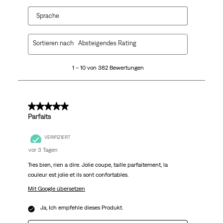
Sprache
1
Sortieren nach
Absteigendes Rating
bis
10
1 – 10 von 382 Bewertungen
von
382
Bewertungen.
5 von 5 Sternen.
Parfaits
VERIFIZIERT
vor 3 Tagen
Tres bien, rien a dire. Jolie coupe, taille parfaitement, la
couleur est jolie et ils sont confortables.
Mit Google übersetzen
Ja, Ich empfehle dieses Produkt.