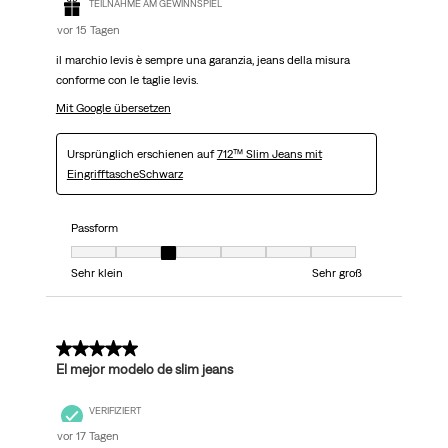
TEILNAHME AM GEWINNSPIEL
vor 15 Tagen
il marchio levis è sempre una garanzia, jeans della misura
conforme con le taglie levis.
Mit Google übersetzen
Ursprünglich erschienen auf
712™ Slim Jeans mit
EingrifftascheSchwarz
Passform
Passform, 3 von 7, wo 1 gleich Sehr klein ist und 7 gleich Sehr groß ist
Sehr klein
Sehr groß
5 von 5 Sternen.
El mejor modelo de slim jeans
VERIFIZIERT
vor 17 Tagen