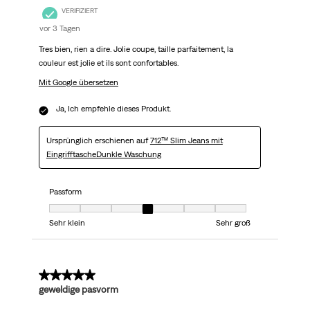
VERIFIZIERT
vor 3 Tagen
Tres bien, rien a dire. Jolie coupe, taille parfaitement, la
couleur est jolie et ils sont confortables.
Mit Google übersetzen
Ja, Ich empfehle dieses Produkt.
Ursprünglich erschienen auf
712™ Slim Jeans mit
EingrifftascheDunkle Waschung
Passform
Passform, 4 von 7, wo 1 gleich Sehr klein ist und 7 gleich Sehr groß ist
Sehr klein
Sehr groß
5 von 5 Sternen.
geweldige pasvorm