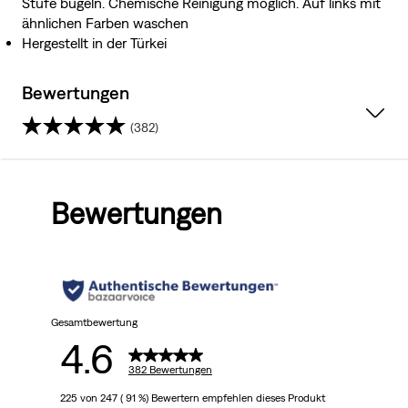
Stufe bügeln. Chemische Reinigung möglich. Auf links mit
ähnlichen Farben waschen
Hergestellt in der Türkei
Bewertungen
(382)
4.6
von
Bewertungen
5
Sternen.
382
Bewertungen
Gesamtbewertung
4.6
382 Bewertungen
225 von 247 ( 91 %) Bewertern empfehlen dieses Produkt