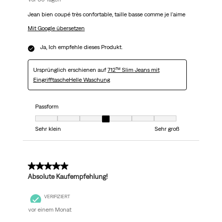
Jean bien coupé très confortable, taille basse comme je l'aime
Mit Google übersetzen
Ja, Ich empfehle dieses Produkt.
Ursprünglich erschienen auf
712™ Slim Jeans mit
EingrifftascheHelle Waschung
Passform
Passform, 4 von 7, wo 1 gleich Sehr klein ist und 7 gleich Sehr groß ist
Sehr klein
Sehr groß
5 von 5 Sternen.
Absolute Kaufempfehlung!
VERIFIZIERT
vor einem Monat