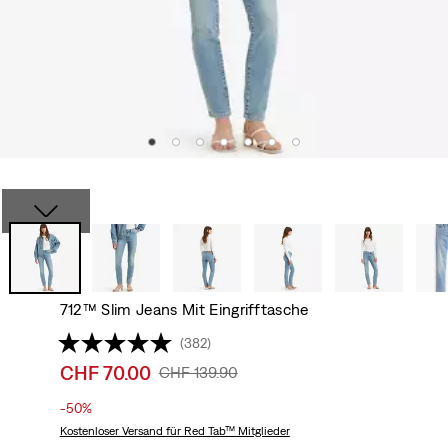
712™ Slim Jeans Mit Eingrifftasche
(382)
Sale
CHF 70.00
Original
CHF 139.90
price
Price
-50%
is
Was
Kostenloser Versand
für Red Tab™ Mitglieder