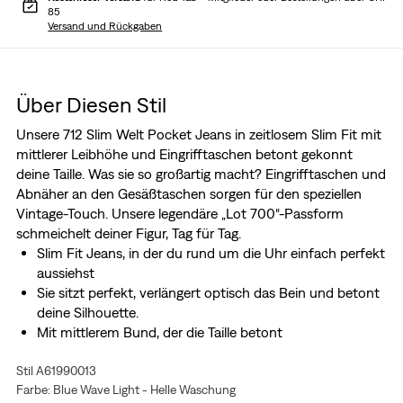
85
Versand und Rückgaben
Über Diesen Stil
Unsere 712 Slim Welt Pocket Jeans in zeitlosem Slim Fit mit
mittlerer Leibhöhe und Eingrifftaschen betont gekonnt
deine Taille. Was sie so großartig macht? Eingrifftaschen und
Abnäher an den Gesäßtaschen sorgen für den speziellen
Vintage-Touch. Unsere legendäre „Lot 700“-Passform
schmeichelt deiner Figur, Tag für Tag.
Slim Fit Jeans, in der du rund um die Uhr einfach perfekt
aussiehst
Sie sitzt perfekt, verlängert optisch das Bein und betont
deine Silhouette.
Mit mittlerem Bund, der die Taille betont
Mit einer Münztasche mit Leiste
Stil A61990013
Authentischer Denim-Charakter mit superweichem
Farbe: Blue Wave Light - Helle Waschung
Stretch. Für Jeans, die dich begeistern werden. Das ist