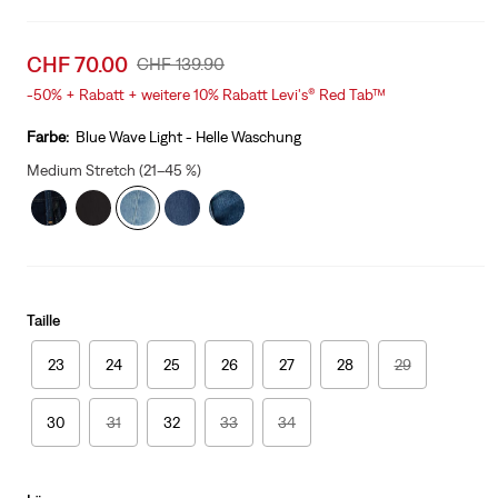
Sale
CHF 70.00
Original
CHF 139.90
price
Price
-50%
+
Rabatt + weitere 10% Rabatt Levi's® Red Tab™
is
Was
Farbe:
Blue Wave Light - Helle Waschung
Medium Stretch (21–45 %)
Taille
23
24
25
26
27
28
29
30
31
32
33
34