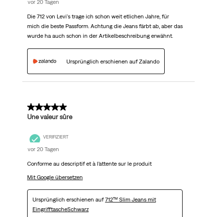
vor 20 Tagen
Die 712 von Levi's trage ich schon weit etlichen Jahre, für
mich die beste Passform. Achtung die Jeans färbt ab, aber das
wurde ha auch schon in der Artikelbeschreibung erwähnt.
Ursprünglich erschienen auf Zalando
5 von 5 Sternen.
Une valeur sûre
VERIFIZIERT
vor 20 Tagen
Conforme au descriptif et à l’attente sur le produit
Mit Google übersetzen
Ursprünglich erschienen auf
712™ Slim Jeans mit
EingrifftascheSchwarz