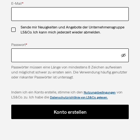
E-Mail
*
Sende mir Neuigkeiten und Angebote der Unternehmensgruppe
LS&Co. Ich kann mich jederzeit wieder abmelden.
Passwort
*
Passwörter müssen eine Länge von mindestens 8 Zeichen aufweisen
und möglichst schwer zu erraten sein. Die Verwendung häufig genutzter
oder riskanter Passwörter ist untersagt.
Indem ich ein Konto erstelle, stimme ich den
von
Nutzungsbedingungen
LS&Co. zu. Ich habe die
Datenschutzrichtlinie von LS&Co. gelesen.
Konto erstellen