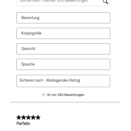
Themen und Bewertungen durchsuchen Suche nach Reg
Bewertung
Körpergröße
Gewicht
Sprache
1
Sortieren nach
Absteigendes Rating
bis
10
1 – 10 von 382 Bewertungen
von
382
Bewertungen.
5 von 5 Sternen.
Parfaits