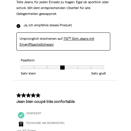
Tolle Jeans, für jeden Einsatz zu tragen. Egal ob sportlich oder
schick. Mit dem entsprechenden Oberteil für alle
Gelegenheiten gewappnet.
Ja, Ich empfehle dieses Produkt.
Ursprünglich erschienen auf
712™ Slim Jeans mit
EingrifftascheSchwarz
Passform
Passform, 4 von 7, wo 1 gleich Sehr klein ist und 7 gleich Sehr groß ist
Sehr klein
Sehr groß
5 von 5 Sternen.
Jean bien coupé très confortable
VERIFIZIERT
TEILNAHME AM GEWINNSPIEL
vor 30 Tagen