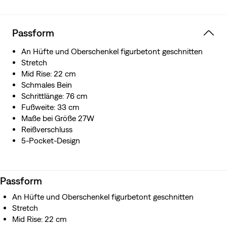
Levi's® Stellar Stretch. Dank der ausgezeichneten
integrierten Formstabilität passt er sich perfekt an deine
Kurven an und macht ohne auszubeulen oder
Passform
auszuleiern jede Bewegung mit – immer und bei jedem
Tragen.
An Hüfte und Oberschenkel figurbetont geschnitten
Für die Herstellung dieses Kleidungsstücks haben wir
Stretch
TENCEL™ Lyocell verwendet, eine weiche Faser aus
Mid Rise: 22 cm
nachhaltig gewonnenem Holz.
Schmales Bein
Schrittlänge: 76 cm
Fußweite: 33 cm
Maße bei Größe 27W
Reißverschluss
5-Pocket-Design
Passform
An Hüfte und Oberschenkel figurbetont geschnitten
Stretch
Mid Rise: 22 cm