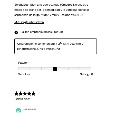
Se adaptan bien a tu cuerpo, muy cómodos. No uso otro
modelo de jeans por la comodidad y la variedad de tallas
sobre todo de largo. Mido 1,77cm y uso una W30 L34.
Mit Google übersetzen
Ja, Ich empfehle dieses Produkt.
Ursprünglich erschienen auf
712™ Slim Jeans mit
EingrifftascheDunkle Waschung
Passform
Passform, 4 von 7, wo 1 gleich Sehr klein ist und 7 gleich Sehr groß ist
Sehr klein
Sehr groß
5 von 5 Sternen.
Levi's halt
VERIFIZIERT