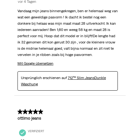
vor 4 Tagen
Vandaag mijn jeans binnengekregen, ben er helemaal weg van
wat een geweldige pasvorm ! Ik dacht ik bestel nog een
donkere bij helaas was mijn maat maat 28 uitverkocht. Ik kan
iedereen aanraden! Ben 1,60 en weeg 58 kg en maat 28 is
perfect voor mij. Hoop dat dit model er in blijft!De lengte had
ik 32 genomen dit kon gerust 30 zijn , voor de kleinere vrouw
is de midrise helemaal goed, valt bijna normaal en zit niet te
vervelen in je ribben zoals bij hoge pasvormen.
Mit Google übersetzen
Ursprünglich erschienen auf
712™ Slim JeansDunkle
Waschung
5 von 5 Sternen.
ottimo jeans
VERIFIZIERT